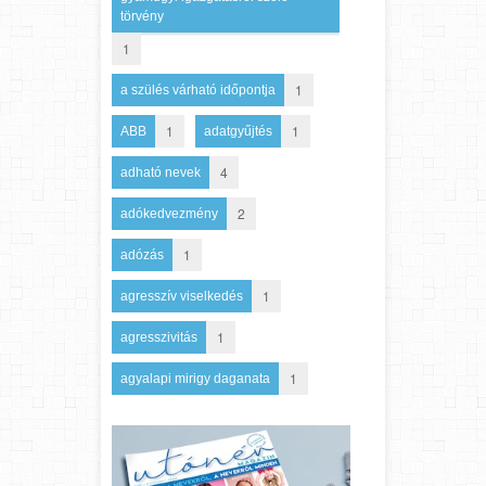
törvény
1
1
a szülés várható időpontja
1
1
ABB
adatgyűjtés
4
adható nevek
2
adókedvezmény
1
adózás
1
agresszív viselkedés
1
agresszivitás
1
agyalapi mirigy daganata