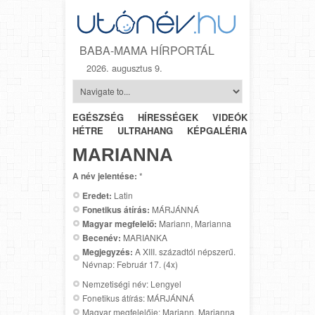
BABA-MAMA HÍRPORTÁL
2026. augusztus 9.
EGÉSZSÉG
HÍRESSÉGEK
VIDEÓK
HÉTRŐL-
HÉTRE
ULTRAHANG
KÉPGALÉRIA
SZÜLÉSZET
MARIANNA
A név jelentése:
*
Eredet:
Latin
Fonetikus átírás:
MÁRJÁNNÁ
Magyar megfelelő:
Mariann, Marianna
Becenév:
MARIANKA
Megjegyzés:
A XIII. századtól népszerű.
Névnap: Február 17. (4x)
Nemzetiségi név: Lengyel
Fonetikus átírás: MÁRJÁNNÁ
Magyar megfelelője: Mariann, Marianna