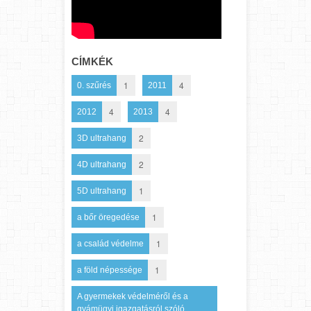
CÍMKÉK
1
4
0. szűrés
2011
4
4
2012
2013
2
3D ultrahang
2
4D ultrahang
1
5D ultrahang
1
a bőr öregedése
1
a család védelme
1
a föld népessége
A gyermekek védelméről és a
gyámügyi igazgatásról szóló