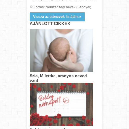
Forrás: Nemzetiségi nevek (Lengyel)
Vissza az utónevek listájához
AJÁNLOTT CIKKEK
Szia, Milettke, aranyos neved
van!