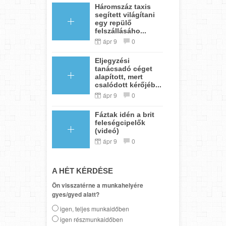
Háromszáz taxis
segített világítani
egy repülő
felszállásáho...
ápr 9
0
Eljegyzési
tanácsadó céget
alapított, mert
csalódott kérőjéb...
ápr 9
0
Fáztak idén a brit
feleségcipelők
(videó)
ápr 9
0
A HÉT KÉRDÉSE
Ön visszatérne a munkahelyére
gyes/gyed alatt?
igen, teljes munkaidőben
igen részmunkaidőben