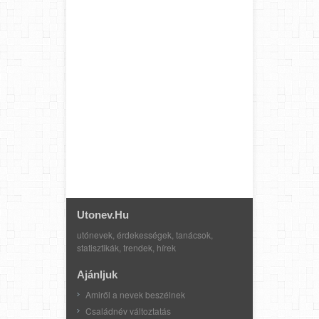
Utonev.hu
utónevek, érdekességek, tanácsok,
statisztikák, trendek, hírek
Ajánljuk
Amiről a nevek beszélnek
Családnév változtatás