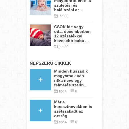
mélypontot ért el a
születési és
halálozási ar...
jan 30
CSOK ide vagy
oda, decemberben
12 százalékkal
kevesebb baba ...
jan 29
NÉPSZERŰ CIKKEK
Minden huszadik
magyarnak van
ritka neve egy
felmérés szerin...
ápr 4
0
Már a
keresztnevekben is
szétszakadt az
ország
ápr 4
0