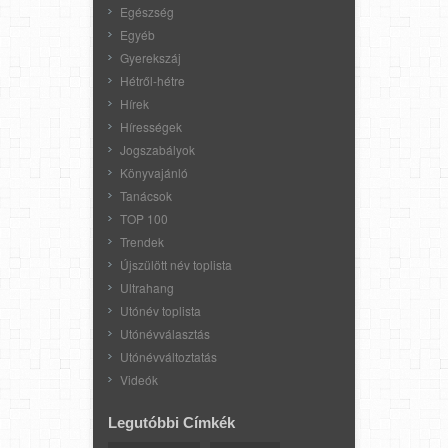
Egészség
Egyéb
Gyerekszáj
Hétről-hétre
Hírek
Hírességek
Jogszabályok
Könyvajánló
Tanácsok
TOP 100
Trendek
Újszülött név toplista
Ultrahang
Utónév toplista
Utónévválasztás
Utónévváltoztatás
Videók
Legutóbbi Címkék