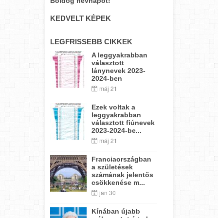
Boldog névnapot!
KEDVELT KÉPEK
LEGFRISSEBB CIKKEK
A leggyakrabban
választott
lánynevek 2023-
2024-ben
máj 21
Ezek voltak a
leggyakrabban
választott fiúnevek
2023-2024-be...
máj 21
Franciaországban
a születések
számának jelentős
csökkenése m...
jan 30
Kínában újabb