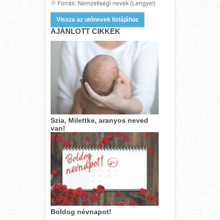
Forrás: Nemzetiségi nevek (Lengyel)
Vissza az utónevek listájához
AJÁNLOTT CIKKEK
Szia, Milettke, aranyos neved
van!
Boldog névnapot!