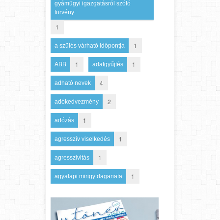
gyámügyi igazgatásról szóló
törvény
1
1
a szülés várható időpontja
1
1
ABB
adatgyűjtés
4
adható nevek
2
adókedvezmény
1
adózás
1
agresszív viselkedés
1
agresszivitás
1
agyalapi mirigy daganata