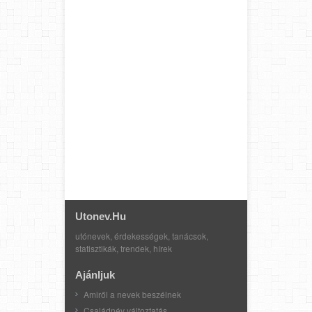
Utonev.hu
utónevek, érdekességek, tanácsok,
statisztikák, trendek, hírek
Ajánljuk
Amiről a nevek beszélnek
Családnév változtatás