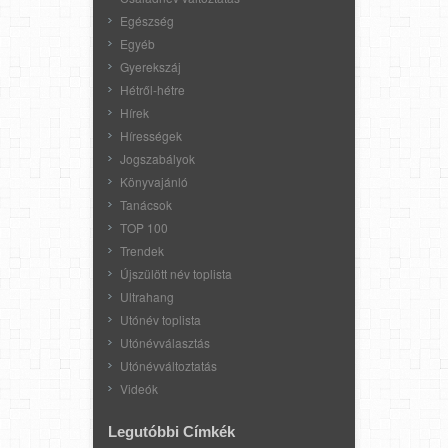
Egészség
Egyéb
Gyerekszáj
Hétről-hétre
Hírek
Hírességek
Jogszabályok
Könyvajánló
Tanácsok
TOP 100
Trendek
Újszülött név toplista
Ultrahang
Utónév toplista
Utónévválasztás
Utónévváltoztatás
Videók
Legutóbbi Címkék