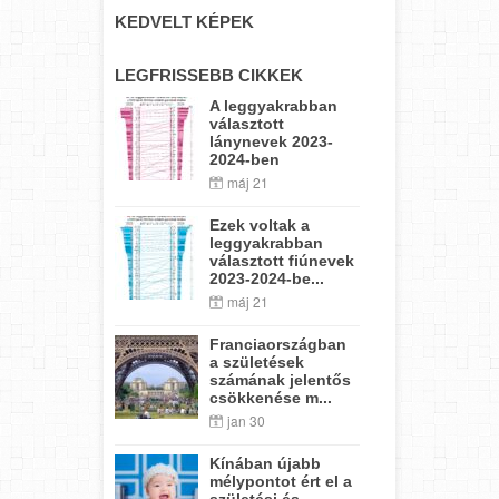
KEDVELT KÉPEK
LEGFRISSEBB CIKKEK
A leggyakrabban
választott
lánynevek 2023-
2024-ben
máj 21
Ezek voltak a
leggyakrabban
választott fiúnevek
2023-2024-be...
máj 21
Franciaországban
a születések
számának jelentős
csökkenése m...
jan 30
Kínában újabb
mélypontot ért el a
születési és