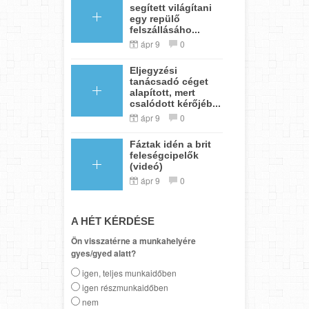
segített világítani
egy repülő
felszállásáho...
ápr 9
0
Eljegyzési
tanácsadó céget
alapított, mert
csalódott kérőjéb...
ápr 9
0
Fáztak idén a brit
feleségcipelők
(videó)
ápr 9
0
A HÉT KÉRDÉSE
Ön visszatérne a munkahelyére
gyes/gyed alatt?
igen, teljes munkaidőben
igen részmunkaidőben
nem