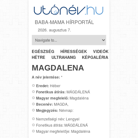
BABA-MAMA HÍRPORTÁL
2026. augusztus 7.
EGÉSZSÉG
HÍRESSÉGEK
VIDEÓK
HÉTRŐL-
HÉTRE
ULTRAHANG
KÉPGALÉRIA
SZÜLÉSZET
MAGDALENA
A név jelentése:
*
Eredet:
Héber
Fonetikus átírás:
MÁGDÁLENÁ
Magyar megfelelő:
Magdaléna
Becenév:
MAGDA,
Megjegyzés:
Névnap:
Nemzetiségi név: Lengyel
Fonetikus átírás: MÁGDÁLENÁ
Magyar megfelelője: Magdaléna