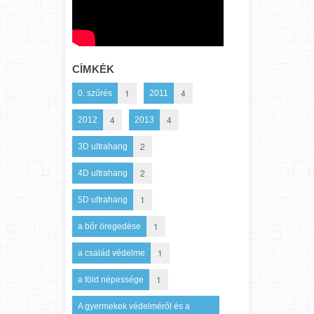
CÍMKÉK
1
4
0. szűrés
2011
4
4
2012
2013
2
3D ultrahang
2
4D ultrahang
1
5D ultrahang
1
a bőr öregedése
1
a család védelme
1
a föld népessége
A gyermekek védelméről és a