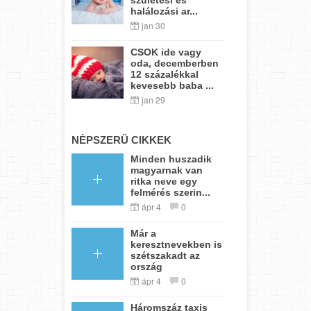
halálozási ar...
jan 30
CSOK ide vagy
oda, decemberben
12 százalékkal
kevesebb baba ...
jan 29
NÉPSZERŰ CIKKEK
Minden huszadik
magyarnak van
ritka neve egy
felmérés szerin...
ápr 4
0
Már a
keresztnevekben is
szétszakadt az
ország
ápr 4
0
Háromszáz taxis