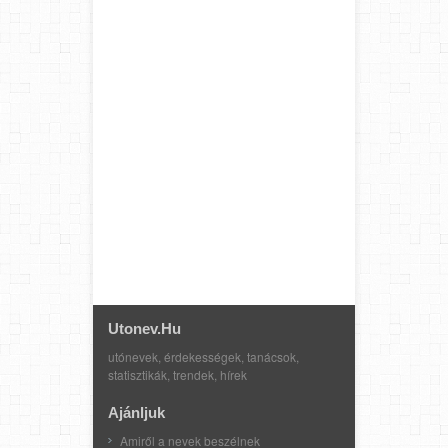
Utonev.hu
utónevek, érdekességek, tanácsok,
statisztikák, trendek, hírek
Ajánljuk
Amiről a nevek beszélnek