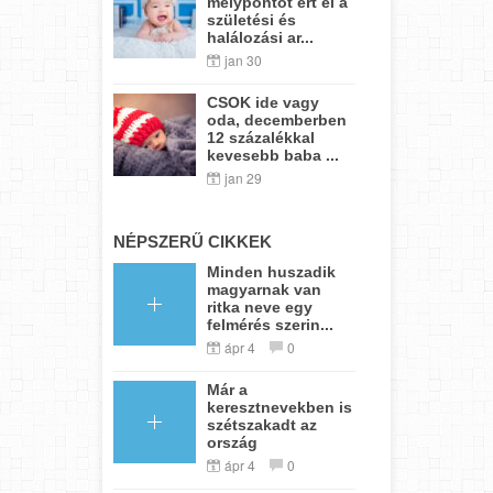
mélypontot ért el a
születési és
halálozási ar...
jan 30
CSOK ide vagy
oda, decemberben
12 százalékkal
kevesebb baba ...
jan 29
NÉPSZERŰ CIKKEK
Minden huszadik
magyarnak van
ritka neve egy
felmérés szerin...
ápr 4
0
Már a
keresztnevekben is
szétszakadt az
ország
ápr 4
0