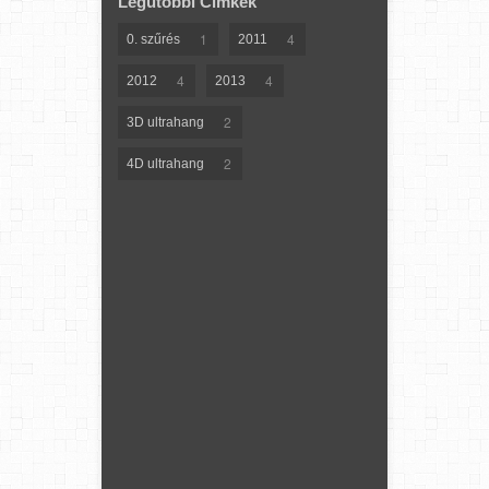
Legutóbbi Címkék
1
4
0. szűrés
2011
4
4
2012
2013
2
3D ultrahang
2
4D ultrahang