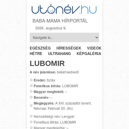
BABA-MAMA HÍRPORTÁL
2026. augusztus 9.
EGÉSZSÉG
HÍRESSÉGEK
VIDEÓK
HÉTRŐL-
HÉTRE
ULTRAHANG
KÉPGALÉRIA
SZÜLÉSZET
LUBOMIR
A név jelentése:
békét kedvelő
Eredet:
Szláv
Fonetikus átírás:
LUBOMIR
Magyar megfelelő:
–
Becenév:
–
Megjegyzés:
A XIV. századtól ismert.
Névnap: Február 20. (6x)
Nemzetiségi név: Lengyel
Fonetikus átírás: LUBOMIR
Magyar megfelelője: –