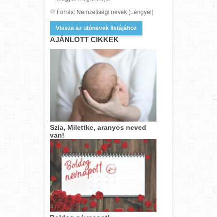
Forrás: Nemzetiségi nevek (Lengyel)
Vissza az utónevek listájához
AJÁNLOTT CIKKEK
Szia, Milettke, aranyos neved
van!