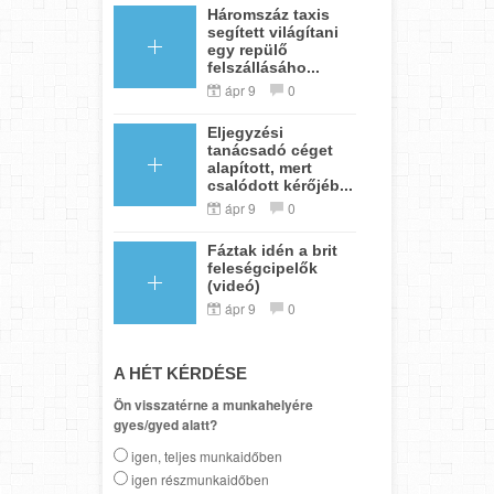
Háromszáz taxis
segített világítani
egy repülő
felszállásáho...
ápr 9
0
Eljegyzési
tanácsadó céget
alapított, mert
csalódott kérőjéb...
ápr 9
0
Fáztak idén a brit
feleségcipelők
(videó)
ápr 9
0
A HÉT KÉRDÉSE
Ön visszatérne a munkahelyére
gyes/gyed alatt?
igen, teljes munkaidőben
igen részmunkaidőben