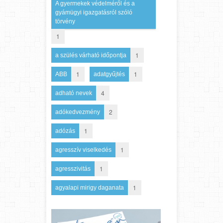
A gyermekek védelméről és a
gyámügyi igazgatásról szóló
törvény
1
1
a szülés várható időpontja
1
1
ABB
adatgyűjtés
4
adható nevek
2
adókedvezmény
1
adózás
1
agresszív viselkedés
1
agresszivitás
1
agyalapi mirigy daganata