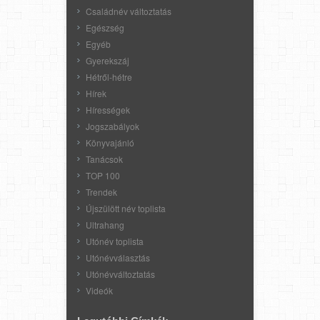
Családnév változtatás
Egészség
Egyéb
Gyerekszáj
Hétről-hétre
Hírek
Hírességek
Jogszabályok
Könyvajánló
Tanácsok
TOP 100
Trendek
Újszülött név toplista
Ultrahang
Utónév toplista
Utónévválasztás
Utónévváltoztatás
Videók