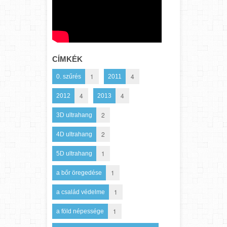
CÍMKÉK
1
4
0. szűrés
2011
4
4
2012
2013
2
3D ultrahang
2
4D ultrahang
1
5D ultrahang
1
a bőr öregedése
1
a család védelme
1
a föld népessége