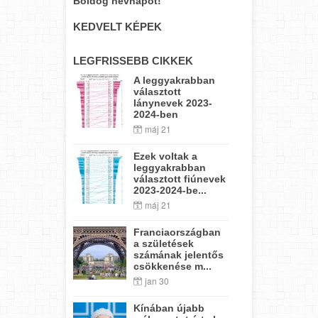
Boldog névnapot!
KEDVELT KÉPEK
LEGFRISSEBB CIKKEK
A leggyakrabban
választott
lánynevek 2023-
2024-ben
máj 21
Ezek voltak a
leggyakrabban
választott fiúnevek
2023-2024-be...
máj 21
Franciaországban
a születések
számának jelentős
csökkenése m...
jan 30
Kínában újabb