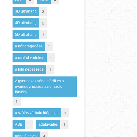
2
3D ultrahang
2
4D ultrahang
1
5D ultrahang
1
a bőr öregedése
1
a család védelme
1
a föld népessége
A gyermekek védelméről és a
gyámügyi igazgatásról szóló
törvény
1
1
a szülés várható időpontja
1
1
ABB
adatgyűjtés
4
adható nevek