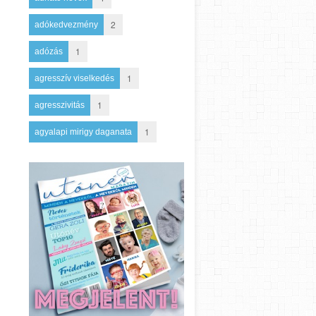
2
adókedvezmény
1
adózás
1
agresszív viselkedés
1
agresszivitás
1
agyalapi mirigy daganata