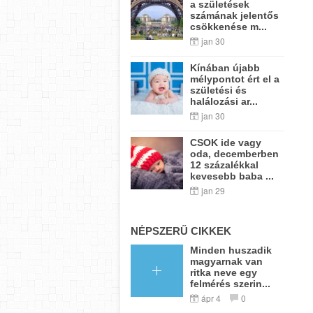
a születések
számának jelentős
csökkenése m...
jan 30
Kínában újabb
mélypontot ért el a
születési és
halálozási ar...
jan 30
CSOK ide vagy
oda, decemberben
12 százalékkal
kevesebb baba ...
jan 29
NÉPSZERŰ CIKKEK
Minden huszadik
magyarnak van
ritka neve egy
felmérés szerin...
ápr 4
0