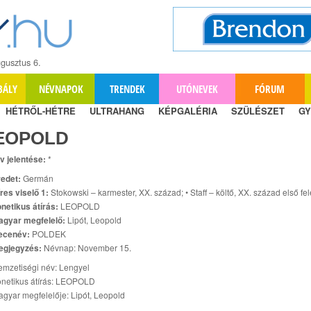
gusztus 6.
BÁLY
NÉVNAPOK
TRENDEK
UTÓNEVEK
FÓRUM
HÉTRŐL-HÉTRE
ULTRAHANG
KÉPGALÉRIA
SZÜLÉSZET
GY
EOPOLD
v jelentése:
*
edet:
Germán
res viselő 1:
Stokowski – karmester, XX. század; • Staff – költő, XX. század első fel
netikus átírás:
LEOPOLD
agyar megfelelő:
Lipót, Leopold
ecenév:
POLDEK
egjegyzés:
Névnap: November 15.
mzetiségi név: Lengyel
netikus átírás: LEOPOLD
gyar megfelelője: Lipót, Leopold