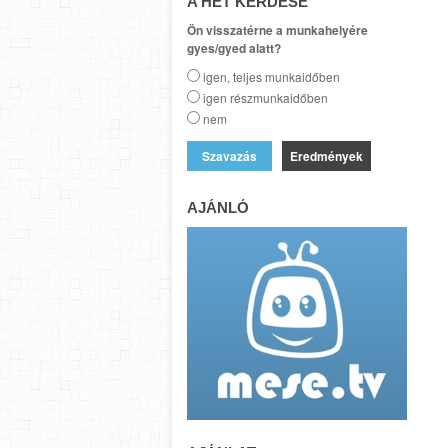
A HÉT KÉRDÉSE
Ön visszatérne a munkahelyére
gyes/gyed alatt?
igen, teljes munkaidőben
igen részmunkaidőben
nem
Eredmények
AJÁNLÓ