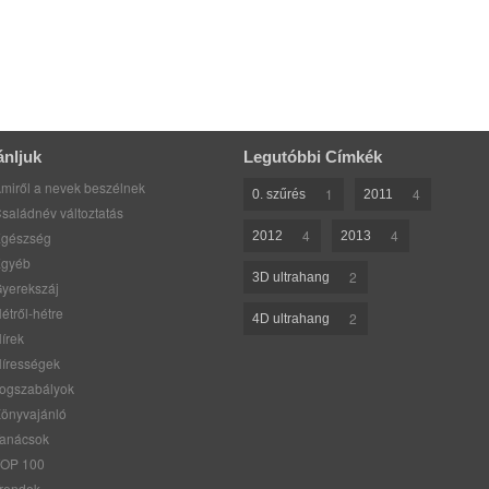
ánljuk
Legutóbbi Címkék
miről a nevek beszélnek
1
4
0. szűrés
2011
saládnév változtatás
4
4
gészség
2012
2013
gyéb
2
3D ultrahang
yerekszáj
étről-hétre
2
4D ultrahang
írek
írességek
ogszabályok
önyvajánló
anácsok
OP 100
rendek