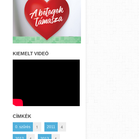
KIEMELT VIDEÓ
CÍMKÉK
1
4
0. szűrés
2011
4
4
2012
2013