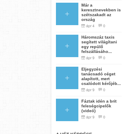
Már a
keresztnevekben is
szétszakadt az
ország
ápr 4
0
Háromszáz taxis
segített világítani
egy repülő
felszállásáho...
ápr 9
0
Eljegyzési
tanácsadó céget
alapított, mert
csalódott kérőjéb...
ápr 9
0
Fáztak idén a brit
feleségcipelők
(videó)
ápr 9
0