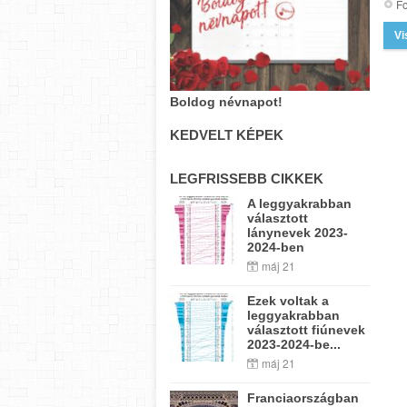
Fo
Vi
Boldog névnapot!
KEDVELT KÉPEK
LEGFRISSEBB CIKKEK
A leggyakrabban
választott
lánynevek 2023-
2024-ben
máj 21
Ezek voltak a
leggyakrabban
választott fiúnevek
2023-2024-be...
máj 21
Franciaországban