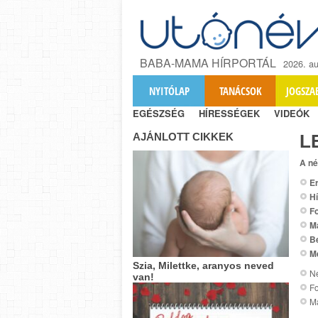
BABA-MAMA HÍRPORTÁL
2026. au
NYITÓLAP
TANÁCSOK
JOGSZA
EGÉSZSÉG
HÍRESSÉGEK
VIDEÓK
AJÁNLOTT CIKKEK
L
A né
Er
Hí
Fo
M
B
M
Szia, Milettke, aranyos neved
Ne
van!
Fo
Ma