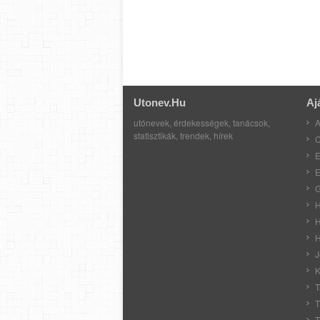
Utonev.hu
Aj
utónevek, érdekességek, tanácsok,
A
statisztikák, trendek, hírek
C
E
E
G
H
H
H
J
K
T
T
T