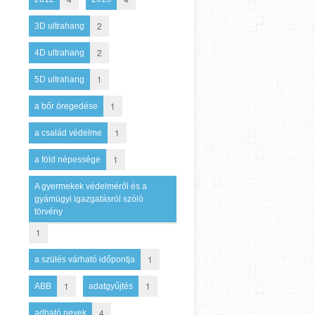
2
3D ultrahang
2
4D ultrahang
1
5D ultrahang
1
a bőr öregedése
1
a család védelme
1
a föld népessége
A gyermekek védelméről és a
gyámügyi igazgatásról szóló
törvény
1
1
a szülés várható időpontja
1
1
ABB
adatgyűjtés
4
adható nevek