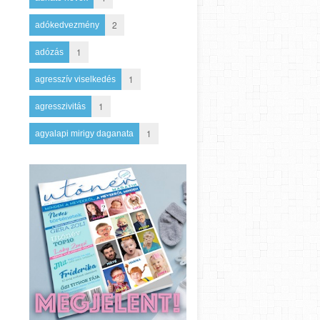
2
adókedvezmény
1
adózás
1
agresszív viselkedés
1
agresszivitás
1
agyalapi mirigy daganata