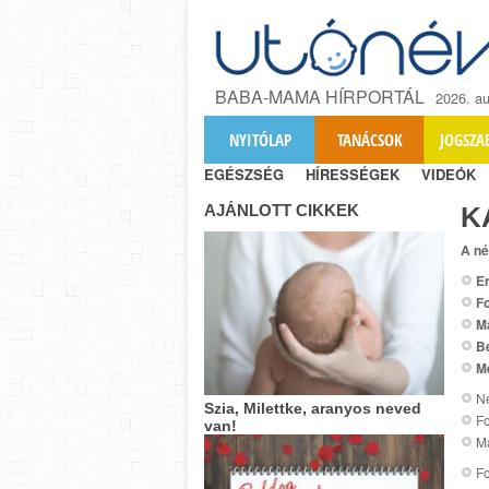
BABA-MAMA HÍRPORTÁL
2026. au
NYITÓLAP
TANÁCSOK
JOGSZA
EGÉSZSÉG
HÍRESSÉGEK
VIDEÓK
AJÁNLOTT CIKKEK
K
A né
Er
Fo
M
B
M
Ne
Szia, Milettke, aranyos neved
Fo
van!
Ma
Fo