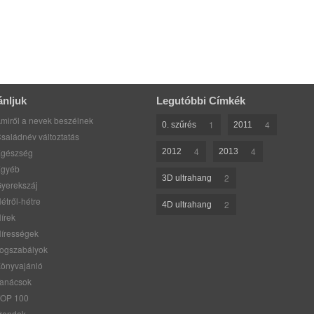
ánljuk
Legutóbbi Címkék
miről a nevek beszélnek
1
4
0. szűrés
2011
saládnév változtatás
4
4
gészség
2012
2013
gyéb
2
3D ultrahang
yerekszáj
étről-hétre
2
4D ultrahang
írek
írességek
ogszabályok
önyvajánló
anácsok
OP 100
rendek