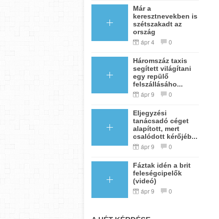
Már a
keresztnevekben is
szétszakadt az
ország
ápr 4
0
Háromszáz taxis
segített világítani
egy repülő
felszállásáho...
ápr 9
0
Eljegyzési
tanácsadó céget
alapított, mert
csalódott kérőjéb...
ápr 9
0
Fáztak idén a brit
feleségcipelők
(videó)
ápr 9
0