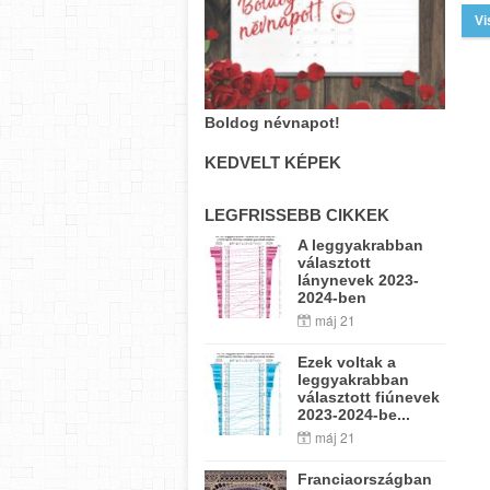
Vi
Boldog névnapot!
KEDVELT KÉPEK
LEGFRISSEBB CIKKEK
A leggyakrabban
választott
lánynevek 2023-
2024-ben
máj 21
Ezek voltak a
leggyakrabban
választott fiúnevek
2023-2024-be...
máj 21
Franciaországban