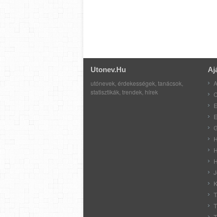
Utonev.hu
Aj
utónevek, érdekességek, tanácsok,
A
statisztikák, trendek, hírek
C
E
E
G
H
H
H
J
K
T
T
T