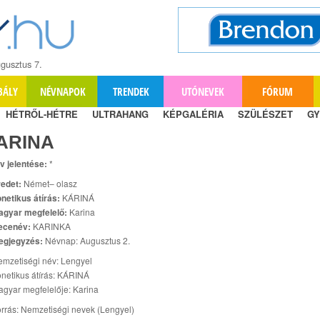
gusztus 7.
BÁLY
NÉVNAPOK
TRENDEK
UTÓNEVEK
FÓRUM
HÉTRŐL-HÉTRE
ULTRAHANG
KÉPGALÉRIA
SZÜLÉSZET
GY
ARINA
v jelentése:
*
edet:
Német– olasz
netikus átírás:
KÁRINÁ
agyar megfelelő:
Karina
ecenév:
KARINKA
egjegyzés:
Névnap: Augusztus 2.
mzetiségi név: Lengyel
netikus átírás: KÁRINÁ
gyar megfelelője: Karina
rrás: Nemzetiségi nevek (Lengyel)