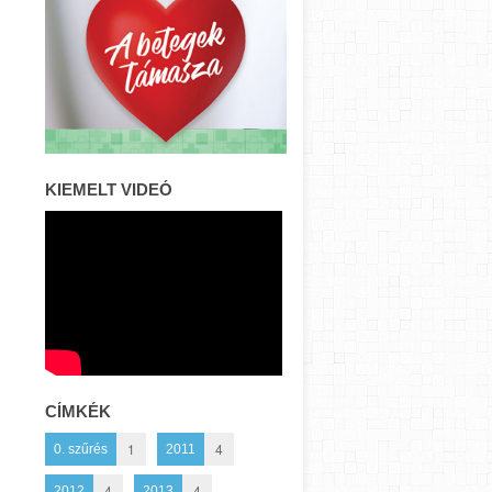
KIEMELT VIDEÓ
CÍMKÉK
1
4
0. szűrés
2011
4
4
2012
2013