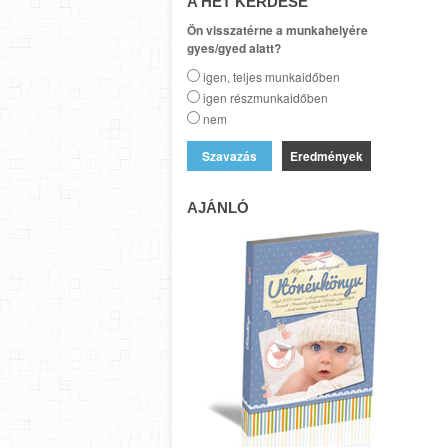
A HÉT KÉRDÉSE
Ön visszatérne a munkahelyére
gyes/gyed alatt?
igen, teljes munkaidőben
igen részmunkaidőben
nem
Eredmények
AJÁNLÓ