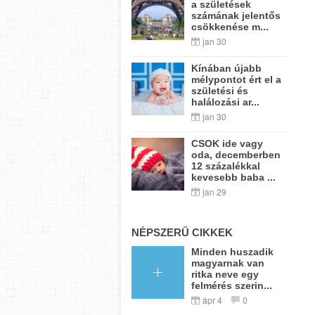
a születések
számának jelentős
csökkenése m...
jan 30
Kínában újabb
mélypontot ért el a
születési és
halálozási ar...
jan 30
CSOK ide vagy
oda, decemberben
12 százalékkal
kevesebb baba ...
jan 29
NÉPSZERŰ CIKKEK
Minden huszadik
magyarnak van
ritka neve egy
felmérés szerin...
ápr 4
0