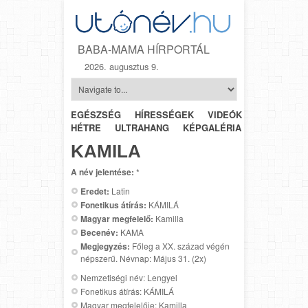
BABA-MAMA HÍRPORTÁL
2026. augusztus 9.
EGÉSZSÉG
HÍRESSÉGEK
VIDEÓK
HÉTRŐL-
HÉTRE
ULTRAHANG
KÉPGALÉRIA
SZÜLÉSZET
KAMILA
A név jelentése:
*
Eredet:
Latin
Fonetikus átírás:
KÁMILÁ
Magyar megfelelő:
Kamilla
Becenév:
KAMA
Megjegyzés:
Főleg a XX. század végén
népszerű. Névnap: Május 31. (2x)
Nemzetiségi név: Lengyel
Fonetikus átírás: KÁMILÁ
Magyar megfelelője: Kamilla