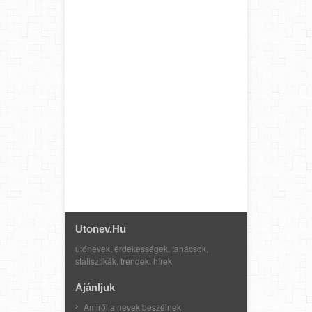
Utonev.hu
utónevek, érdekességek, tanácsok,
statisztikák, trendek, hírek
Ajánljuk
Amiről a nevek beszélnek