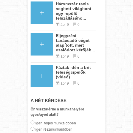
Háromszáz taxis
segített világítani
egy repülő
felszállásáho...
ápr 9
0
Eljegyzési
tanácsadó céget
alapított, mert
csalódott kérőjéb...
ápr 9
0
Fáztak idén a brit
feleségcipelők
(videó)
ápr 9
0
A HÉT KÉRDÉSE
Ön visszatérne a munkahelyére
gyes/gyed alatt?
igen, teljes munkaidőben
igen részmunkaidőben