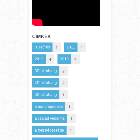
CÍMKÉK
1
4
0. szűrés
2011
4
4
2012
2013
2
3D ultrahang
2
4D ultrahang
1
5D ultrahang
1
a bőr öregedése
1
a család védelme
1
a föld népessége