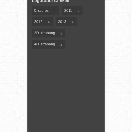
Legutóbbi Címkék
1
4
0. szűrés
2011
4
4
2012
2013
2
3D ultrahang
2
4D ultrahang