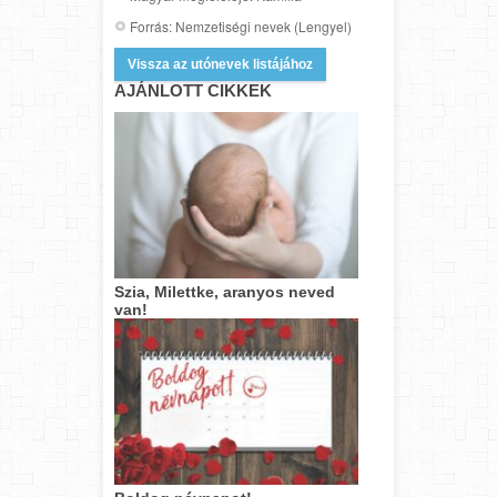
Forrás: Nemzetiségi nevek (Lengyel)
Vissza az utónevek listájához
AJÁNLOTT CIKKEK
Szia, Milettke, aranyos neved
van!