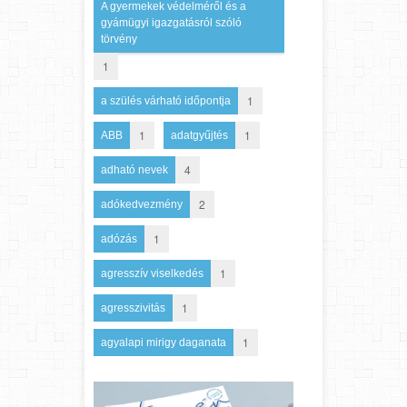
A gyermekek védelméről és a
gyámügyi igazgatásról szóló
törvény
1
1
a szülés várható időpontja
1
1
ABB
adatgyűjtés
4
adható nevek
2
adókedvezmény
1
adózás
1
agresszív viselkedés
1
agresszivitás
1
agyalapi mirigy daganata