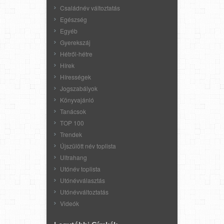
Családnév változtatás
Egészség
Egyéb
Gyerekszáj
Hétről-hétre
Hírek
Hírességek
Jogszabályok
Könyvajánló
Tanácsok
TOP 100
Trendek
Újszülött név toplista
Ultrahang
Utónév toplista
Utónévválasztás
Utónévváltoztatás
Videók