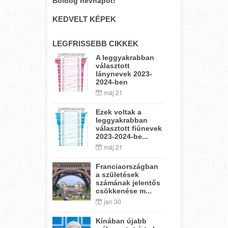
Boldog névnapot!
KEDVELT KÉPEK
LEGFRISSEBB CIKKEK
A leggyakrabban
választott
lánynevek 2023-
2024-ben
máj 21
Ezek voltak a
leggyakrabban
választott fiúnevek
2023-2024-be...
máj 21
Franciaországban
a születések
számának jelentős
csökkenése m...
jan 30
Kínában újabb