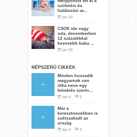
mélypontot ért el a
születési és
halálozási ar...
jan 30
CSOK ide vagy
oda, decemberben
12 százalékkal
kevesebb baba ...
jan 29
NÉPSZERŰ CIKKEK
Minden huszadik
magyarnak van
ritka neve egy
felmérés szerin...
ápr 4
0
Már a
keresztnevekben is
szétszakadt az
ország
ápr 4
0