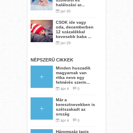
halálozási ar...
jan 30
CSOK ide vagy
oda, decemberben
12 százalékkal
kevesebb baba ...
jan 29
NÉPSZERŰ CIKKEK
Minden huszadik
magyarnak van
ritka neve egy
felmérés szerin...
ápr 4
0
Már a
keresztnevekben is
szétszakadt az
ország
ápr 4
0
Háromszáz taxis