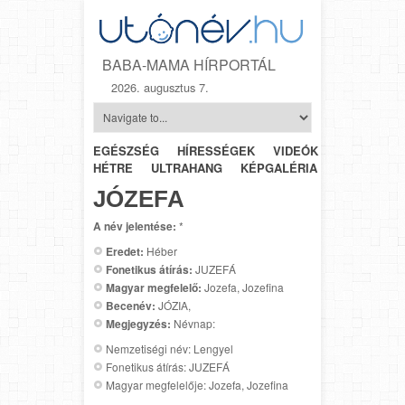
BABA-MAMA HÍRPORTÁL
2026. augusztus 7.
EGÉSZSÉG
HÍRESSÉGEK
VIDEÓK
HÉTRŐL-
HÉTRE
ULTRAHANG
KÉPGALÉRIA
SZÜLÉSZET
JÓZEFA
A név jelentése:
*
Eredet:
Héber
Fonetikus átírás:
JUZEFÁ
Magyar megfelelő:
Jozefa, Jozefina
Becenév:
JÓZIA,
Megjegyzés:
Névnap:
Nemzetiségi név: Lengyel
Fonetikus átírás: JUZEFÁ
Magyar megfelelője: Jozefa, Jozefina