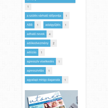
1
1
a szülés várható időpontja
1
1
ABB
adatgyűjtés
4
adható nevek
2
adókedvezmény
1
adózás
1
agresszív viselkedés
1
agresszivitás
1
agyalapi mirigy daganata