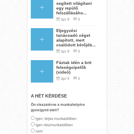
segített világítani
egy repülő
felszállásáho...
ápr 9
0
Eljegyzési
tanácsadó céget
alapított, mert
csalódott kérőjéb...
ápr 9
0
Fáztak idén a brit
feleségcipelők
(videó)
ápr 9
0
A HÉT KÉRDÉSE
Ön visszatérne a munkahelyére
gyes/gyed alatt?
igen, teljes munkaidőben
igen részmunkaidőben
nem