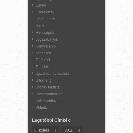
Egyéb
Gyerekszáj
Hétről-hétre
Hírek
Hírességek
Jogszabályok
Könyvajánló
Tanácsok
TOP 100
Trendek
Újszülött név toplista
Ultrahang
Utónév toplista
Utónévválasztás
Utónévváltoztatás
Videók
Legutóbbi Címkék
1
4
0. szűrés
2011