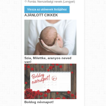
Forrás: Nemzetiségi nevek (Lengyel)
Vissza az utónevek listájához
AJÁNLOTT CIKKEK
Szia, Milettke, aranyos neved
van!
Boldog névnapot!