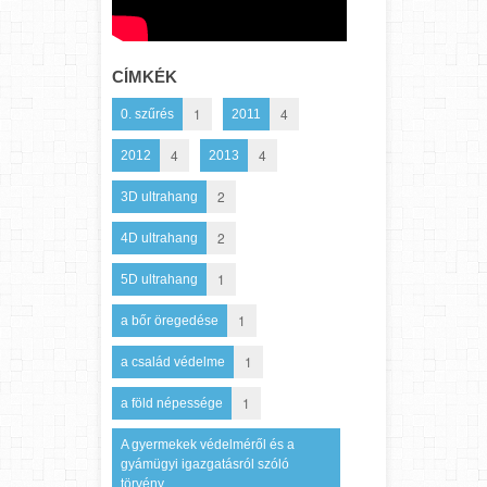
CÍMKÉK
1
4
0. szűrés
2011
4
4
2012
2013
2
3D ultrahang
2
4D ultrahang
1
5D ultrahang
1
a bőr öregedése
1
a család védelme
1
a föld népessége
A gyermekek védelméről és a
gyámügyi igazgatásról szóló
törvény