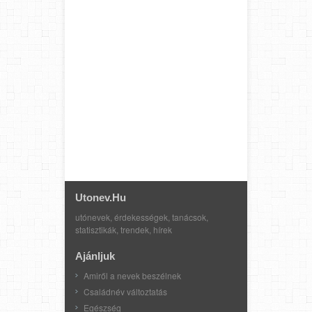
Utonev.hu
utónevek, érdekességek, tanácsok,
statisztikák, trendek, hírek
Ajánljuk
Amiről a nevek beszélnek
Családnév változtatás
Egészség