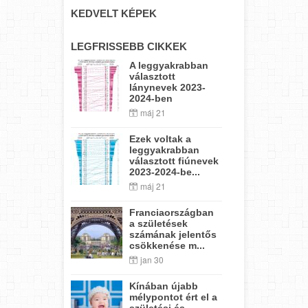
KEDVELT KÉPEK
LEGFRISSEBB CIKKEK
A leggyakrabban
választott
lánynevek 2023-
2024-ben
máj 21
Ezek voltak a
leggyakrabban
választott fiúnevek
2023-2024-be...
máj 21
Franciaországban
a születések
számának jelentős
csökkenése m...
jan 30
Kínában újabb
mélypontot ért el a
születési és