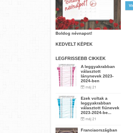
Vi
Boldog névnapot!
KEDVELT KÉPEK
LEGFRISSEBB CIKKEK
A leggyakrabban
választott
lánynevek 2023-
2024-ben
máj 21
Ezek voltak a
leggyakrabban
választott fiúnevek
2023-2024-be...
máj 21
Franciaországban