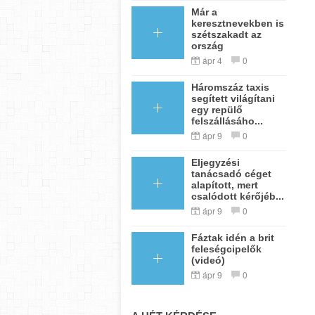
Már a
keresztnevekben is
szétszakadt az
ország
ápr 4
0
Háromszáz taxis
segített világítani
egy repülő
felszállásáho...
ápr 9
0
Eljegyzési
tanácsadó céget
alapított, mert
csalódott kérőjéb...
ápr 9
0
Fáztak idén a brit
feleségcipelők
(videó)
ápr 9
0