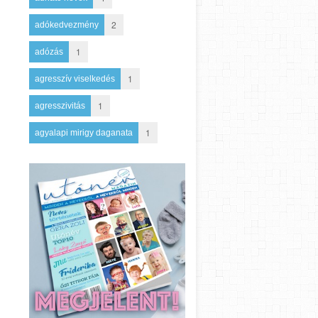
2
adókedvezmény
1
adózás
1
agresszív viselkedés
1
agresszivitás
1
agyalapi mirigy daganata