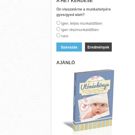
A HÉT KÉRDÉSE
Ön visszatérne a munkahelyére
gyes/gyed alatt?
igen, teljes munkaidőben
igen részmunkaidőben
nem
Eredmények
AJÁNLÓ