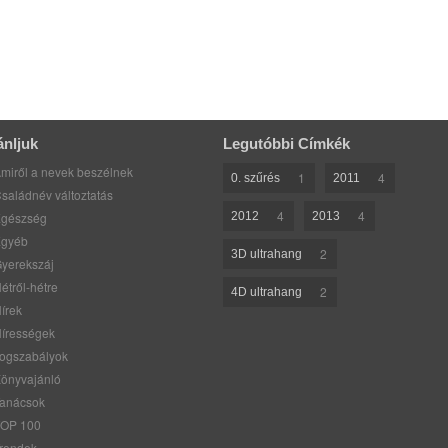
ánljuk
Legutóbbi Címkék
miről a nevek beszélnek
1
4
0. szűrés
2011
saládnév változtatás
4
4
gészség
2012
2013
gyéb
2
3D ultrahang
yerekszáj
étről-hétre
2
4D ultrahang
írek
írességek
ogszabályok
önyvajánló
anácsok
OP 100
rendek