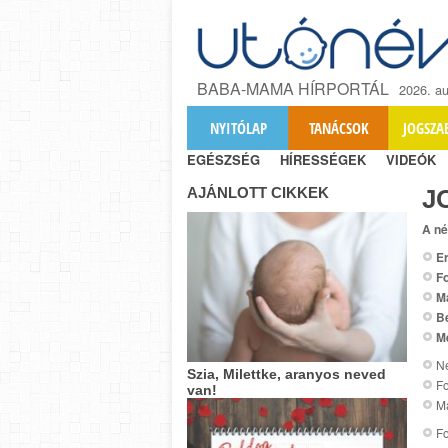
BABA-MAMA HÍRPORTÁL
2026. au
NYITÓLAP
TANÁCSOK
JOGSZA
EGÉSZSÉG
HÍRESSÉGEK
VIDEÓK
AJÁNLOTT CIKKEK
J
A né
Er
Fo
M
B
M
Ne
Szia, Milettke, aranyos neved
Fo
van!
Ma
Fo