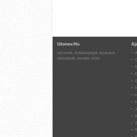
Utonev.hu
Aj
utónevek, érdekességek, tanácsok,
A
statisztikák, trendek, hírek
C
E
E
G
H
H
H
J
K
T
T
T