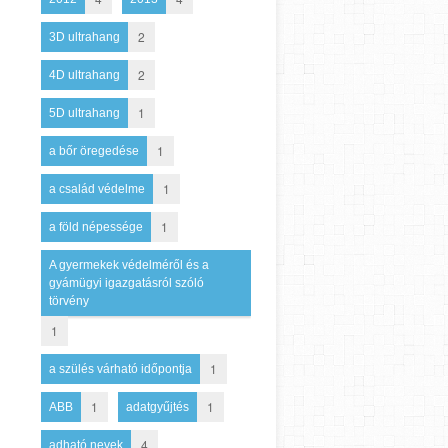
2
3D ultrahang
2
4D ultrahang
1
5D ultrahang
1
a bőr öregedése
1
a család védelme
1
a föld népessége
A gyermekek védelméről és a
gyámügyi igazgatásról szóló
törvény
1
1
a szülés várható időpontja
1
1
ABB
adatgyűjtés
4
adható nevek