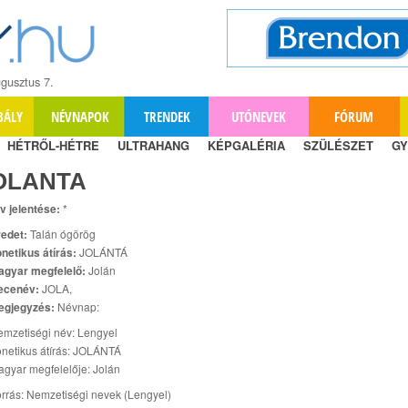
gusztus 7.
BÁLY
NÉVNAPOK
TRENDEK
UTÓNEVEK
FÓRUM
HÉTRŐL-HÉTRE
ULTRAHANG
KÉPGALÉRIA
SZÜLÉSZET
GY
OLANTA
v jelentése:
*
edet:
Talán ógörög
netikus átírás:
JOLÁNTÁ
agyar megfelelő:
Jolán
ecenév:
JOLA,
egjegyzés:
Névnap:
mzetiségi név: Lengyel
netikus átírás: JOLÁNTÁ
gyar megfelelője: Jolán
rrás: Nemzetiségi nevek (Lengyel)