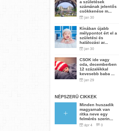
a születések
számának jelentős
csökkenése m...
jan 30
Kínában újabb
mélypontot ért el a
születési és
halálozási ar...
jan 30
CSOK ide vagy
oda, decemberben
12 százalékkal
kevesebb baba ...
jan 29
NÉPSZERŰ CIKKEK
Minden huszadik
magyarnak van
ritka neve egy
felmérés szerin...
ápr 4
0