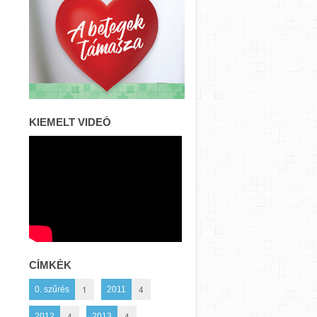
KIEMELT VIDEÓ
CÍMKÉK
1
4
0. szűrés
2011
4
4
2012
2013