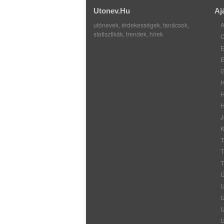
Utonev.hu
Aj
utónevek, érdekességek, tanácsok,
A
statisztikák, trendek, hírek
C
E
E
G
H
H
H
J
K
T
T
T
Ú
U
U
U
U