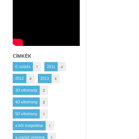
CÍMKÉK
1
4
0. szűrés
2011
4
4
2012
2013
2
3D ultrahang
2
4D ultrahang
1
5D ultrahang
1
a bőr öregedése
1
a család védelme