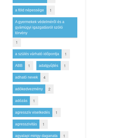
1
a föld népessége
A gyermekek védelméről és a
gyámügyi igazgatásról szóló
törvény
1
1
a szülés várható időpontja
1
1
ABB
adatgyűjtés
4
adható nevek
2
adókedvezmény
1
adózás
1
agresszív viselkedés
1
agresszivitás
1
agyalapi mirigy daganata