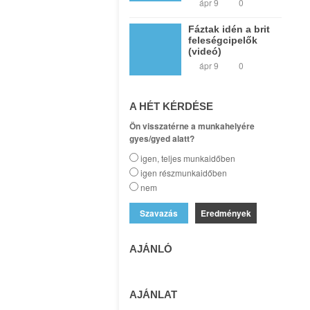
ápr 9
0
Fáztak idén a brit
feleségcipelők
(videó)
ápr 9
0
A HÉT KÉRDÉSE
Ön visszatérne a munkahelyére
gyes/gyed alatt?
igen, teljes munkaidőben
igen részmunkaidőben
nem
Eredmények
AJÁNLÓ
AJÁNLAT