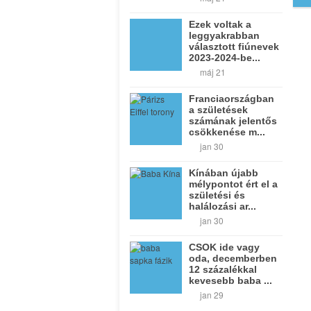
Ezek voltak a
leggyakrabban
választott fiúnevek
2023-2024-be...
máj 21
Franciaországban
a születések
számának jelentős
csökkenése m...
jan 30
Kínában újabb
mélypontot ért el a
születési és
halálozási ar...
jan 30
CSOK ide vagy
oda, decemberben
12 százalékkal
kevesebb baba ...
jan 29