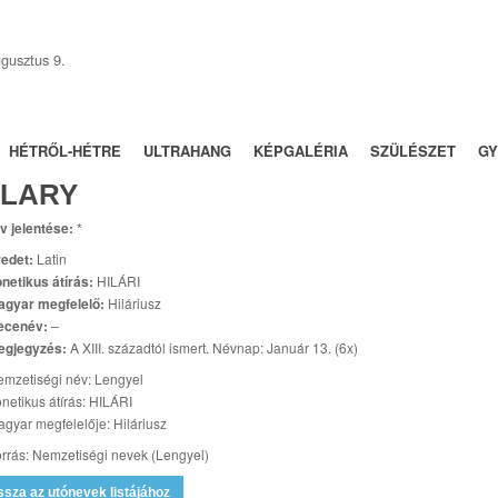
gusztus 9.
BÁLY
NÉVNAPOK
TRENDEK
UTÓNEVEK
FÓRUM
HÉTRŐL-HÉTRE
ULTRAHANG
KÉPGALÉRIA
SZÜLÉSZET
GY
ILARY
v jelentése:
*
edet:
Latin
netikus átírás:
HILÁRI
agyar megfelelő:
Hiláriusz
ecenév:
–
egjegyzés:
A XIII. századtól ismert. Névnap: Január 13. (6x)
mzetiségi név: Lengyel
netikus átírás: HILÁRI
gyar megfelelője: Hiláriusz
rrás: Nemzetiségi nevek (Lengyel)
ssza az utónevek listájához