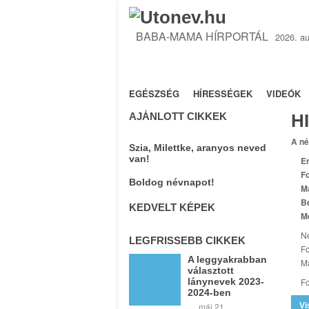
BABA-MAMA HÍRPORTÁL
2026. au
NYITÓLAP
TANÁCSOK
JOGSZA
EGÉSZSÉG
HÍRESSÉGEK
VIDEÓK
AJÁNLOTT CIKKEK
H
A né
Szia, Milettke, aranyos neved
van!
Er
Fo
Boldog névnapot!
M
B
KEDVELT KÉPEK
M
Ne
LEGFRISSEBB CIKKEK
Fo
A leggyakrabban
Ma
választott
lánynevek 2023-
Fo
2024-ben
máj 21
Vi