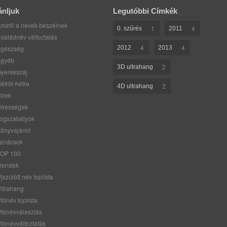
ánljuk
Legutóbbi Címkék
miről a nevek beszélnek
1
4
0. szűrés
2011
saládnév változtatás
4
4
gészség
2012
2013
gyéb
2
3D ultrahang
yerekszáj
étről-hétre
2
4D ultrahang
írek
írességek
ogszabályok
önyvajánló
anácsok
OP 100
rendek
jszülött név toplista
ltrahang
tónév toplista
tónévválasztás
tónévváltoztatás