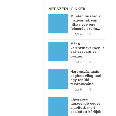
NÉPSZERŰ CIKKEK
Minden huszadik
magyarnak van
ritka neve egy
felmérés szerin...
ápr 4
0
Már a
keresztnevekben is
szétszakadt az
ország
ápr 4
0
Háromszáz taxis
segített világítani
egy repülő
felszállásáho...
ápr 9
0
Eljegyzési
tanácsadó céget
alapított, mert
csalódott kérőjéb...