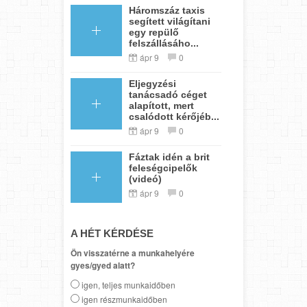
Háromszáz taxis
segített világítani
egy repülő
felszállásáho...
ápr 9
0
Eljegyzési
tanácsadó céget
alapított, mert
csalódott kérőjéb...
ápr 9
0
Fáztak idén a brit
feleségcipelők
(videó)
ápr 9
0
A HÉT KÉRDÉSE
Ön visszatérne a munkahelyére
gyes/gyed alatt?
igen, teljes munkaidőben
igen részmunkaidőben