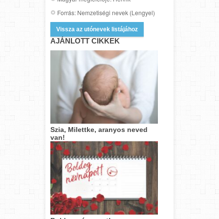
Forrás: Nemzetiségi nevek (Lengyel)
Vissza az utónevek listájához
AJÁNLOTT CIKKEK
Szia, Milettke, aranyos neved
van!