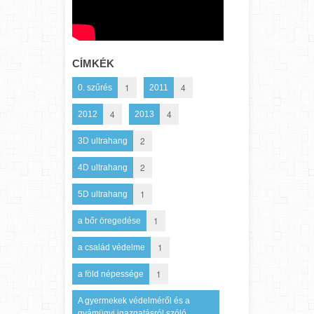
CÍMKÉK
1
4
0. szűrés
2011
4
4
2012
2013
2
3D ultrahang
2
4D ultrahang
1
5D ultrahang
1
a bőr öregedése
1
a család védelme
1
a föld népessége
A gyermekek védelméről és a
gyámügyi igazgatásról szóló