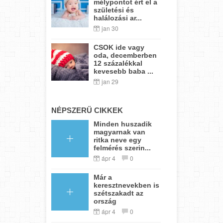
mélypontot ért el a
születési és
halálozási ar...
jan 30
CSOK ide vagy
oda, decemberben
12 százalékkal
kevesebb baba ...
jan 29
NÉPSZERŰ CIKKEK
Minden huszadik
magyarnak van
ritka neve egy
felmérés szerin...
ápr 4
0
Már a
keresztnevekben is
szétszakadt az
ország
ápr 4
0