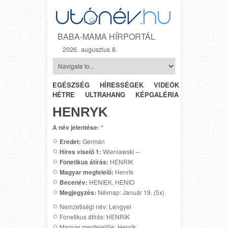
BABA-MAMA HÍRPORTÁL
2026. augusztus 8.
EGÉSZSÉG
HÍRESSÉGEK
VIDEÓK
HÉTRŐL-
HÉTRE
ULTRAHANG
KÉPGALÉRIA
SZÜLÉSZET
HENRYK
A név jelentése:
*
Eredet:
Germán
Híres viselő 1:
Wieniawski –
Fonetikus átírás:
HENRIK
Magyar megfelelő:
Henrik
Becenév:
HENIEK, HENIO
Megjegyzés:
Névnap: Január 19. (5x)
Nemzetiségi név: Lengyel
Fonetikus átírás: HENRIK
Magyar megfelelője: Henrik