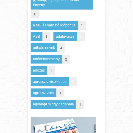
törvény
1
1
a szülés várható időpontja
1
1
ABB
adatgyűjtés
4
adható nevek
2
adókedvezmény
1
adózás
1
agresszív viselkedés
1
agresszivitás
1
agyalapi mirigy daganata