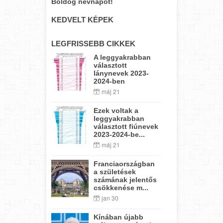
Boldog névnapot!
KEDVELT KÉPEK
LEGFRISSEBB CIKKEK
A leggyakrabban
választott
lánynevek 2023-
2024-ben
máj 21
Ezek voltak a
leggyakrabban
választott fiúnevek
2023-2024-be...
máj 21
Franciaországban
a születések
számának jelentős
csökkenése m...
jan 30
Kínában újabb