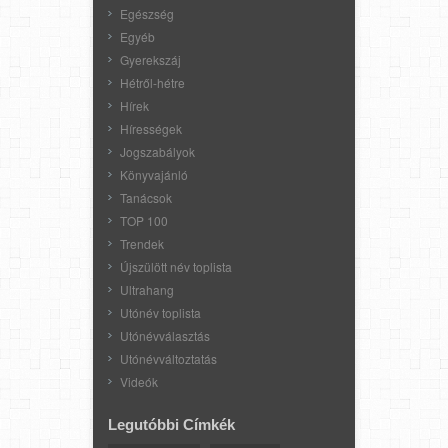
Egészség
Egyéb
Gyerekszáj
Hétről-hétre
Hírek
Hírességek
Jogszabályok
Könyvajánló
Tanácsok
TOP 100
Trendek
Újszülött név toplista
Ultrahang
Utónév toplista
Utónévválasztás
Utónévváltoztatás
Videók
Legutóbbi Címkék