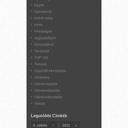
Egyéb
Gyerekszáj
Hétről-hétre
Hírek
Hírességek
Jogszabályok
Könyvajánló
Tanácsok
TOP 100
Trendek
Újszülött név toplista
Ultrahang
Utónév toplista
Utónévválasztás
Utónévváltoztatás
Videók
Legutóbbi Címkék
1
4
0. szűrés
2011