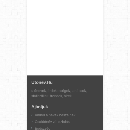
Utonev.hu
utónevek, érdekességek, tanácsok,
statisztikák, trendek, hírek
Ajánljuk
Amiről a nevek beszélnek
Családnév változtatás
Egészség