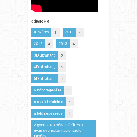
CÍMKÉK
1
4
0. szűrés
2011
4
4
2012
2013
2
3D ultrahang
2
4D ultrahang
1
5D ultrahang
1
a bőr öregedése
1
a család védelme
1
a föld népessége
A gyermekek védelméről és a
gyámügyi igazgatásról szóló
törvény