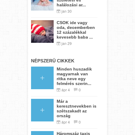
halálozási ar...
jan 30
CSOK ide vagy
oda, decemberben
12 százalékkal
kevesebb baba ...
jan 29
NÉPSZERŰ CIKKEK
Minden huszadik
magyarnak van
ritka neve egy
felmérés szerin...
ápr 4
0
Már a
keresztnevekben is
szétszakadt az
ország
ápr 4
0
Háromszáz taxis