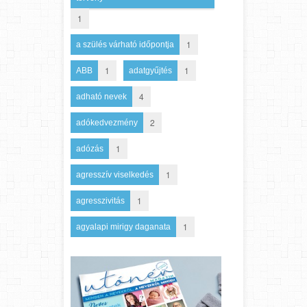
1
1
a szülés várható időpontja
1
1
ABB
adatgyűjtés
4
adható nevek
2
adókedvezmény
1
adózás
1
agresszív viselkedés
1
agresszivitás
1
agyalapi mirigy daganata