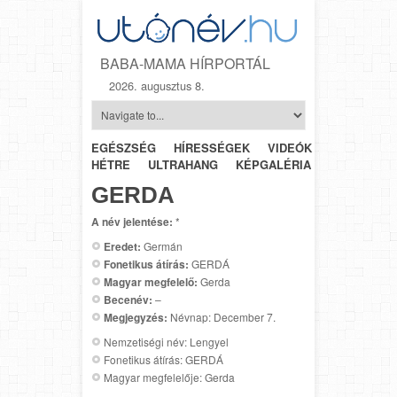
BABA-MAMA HÍRPORTÁL
2026. augusztus 8.
EGÉSZSÉG
HÍRESSÉGEK
VIDEÓK
HÉTRŐL-
HÉTRE
ULTRAHANG
KÉPGALÉRIA
SZÜLÉSZET
GERDA
A név jelentése:
*
Eredet:
Germán
Fonetikus átírás:
GERDÁ
Magyar megfelelő:
Gerda
Becenév:
–
Megjegyzés:
Névnap: December 7.
Nemzetiségi név: Lengyel
Fonetikus átírás: GERDÁ
Magyar megfelelője: Gerda