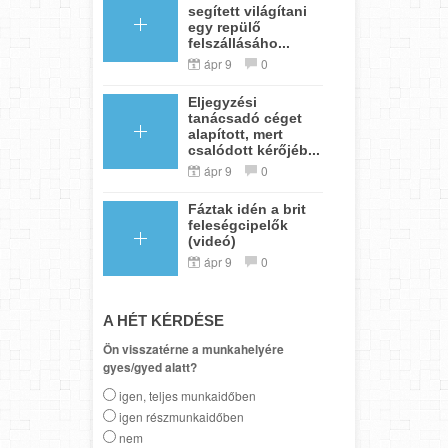
segített világítani
egy repülő
felszállásáho...
ápr 9
0
Eljegyzési
tanácsadó céget
alapított, mert
csalódott kérőjéb...
ápr 9
0
Fáztak idén a brit
feleségcipelők
(videó)
ápr 9
0
A HÉT KÉRDÉSE
Ön visszatérne a munkahelyére
gyes/gyed alatt?
igen, teljes munkaidőben
igen részmunkaidőben
nem