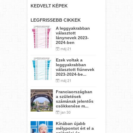
KEDVELT KÉPEK
LEGFRISSEBB CIKKEK
A leggyakrabban
választott
lánynevek 2023-
2024-ben
máj 21
Ezek voltak a
leggyakrabban
választott fiúnevek
2023-2024-be...
máj 21
Franciaországban
a születések
számának jelentős
csökkenése m...
jan 30
Kínában újabb
mélypontot ért el a
születési és