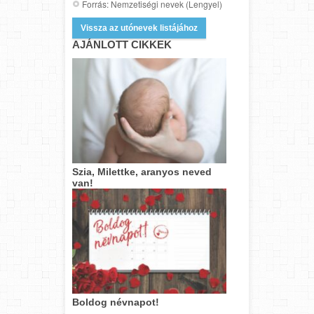
Forrás: Nemzetiségi nevek (Lengyel)
Vissza az utónevek listájához
AJÁNLOTT CIKKEK
Szia, Milettke, aranyos neved
van!
Boldog névnapot!