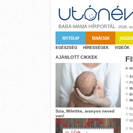
BABA-MAMA HÍRPORTÁL
2026. au
NYITÓLAP
TANÁCSOK
JOGSZA
EGÉSZSÉG
HÍRESSÉGEK
VIDEÓK
AJÁNLOTT CIKKEK
F
A né
Er
Fo
M
B
M
Ne
Szia, Milettke, aranyos neved
Fo
van!
Ma
Fo