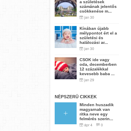
a születések
számának jelentős
csökkenése m...
jan 30
Kínában újabb
mélypontot ért el a
születési és
halálozási ar...
jan 30
CSOK ide vagy
oda, decemberben
12 százalékkal
kevesebb baba ...
jan 29
NÉPSZERŰ CIKKEK
Minden huszadik
magyarnak van
ritka neve egy
felmérés szerin...
ápr 4
0