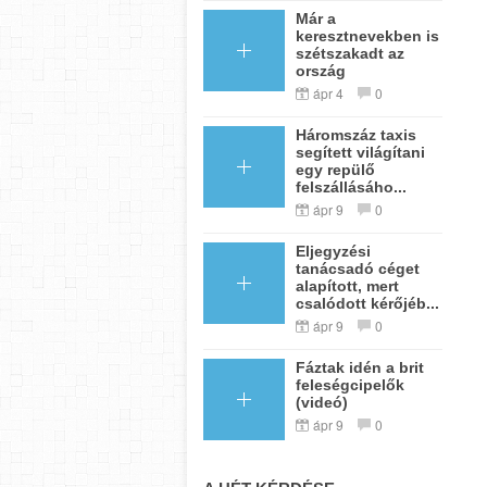
Már a
keresztnevekben is
szétszakadt az
ország
ápr 4
0
Háromszáz taxis
segített világítani
egy repülő
felszállásáho...
ápr 9
0
Eljegyzési
tanácsadó céget
alapított, mert
csalódott kérőjéb...
ápr 9
0
Fáztak idén a brit
feleségcipelők
(videó)
ápr 9
0