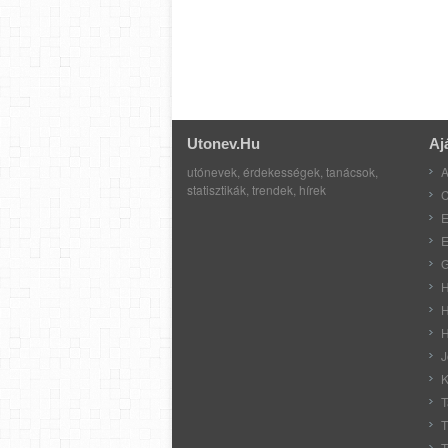
Utonev.hu
Aj
utónevek, érdekességek, tanácsok,
A
statisztikák, trendek, hírek
C
E
E
G
H
H
H
J
K
T
T
T