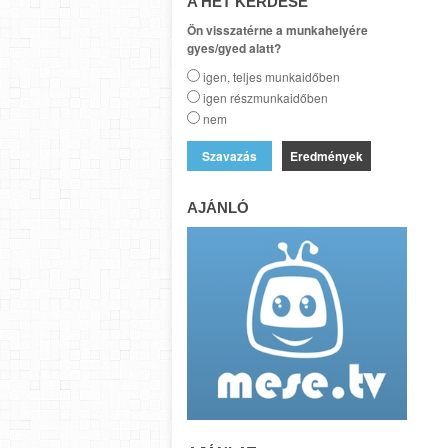
A HÉT KÉRDÉSE
Ön visszatérne a munkahelyére
gyes/gyed alatt?
igen, teljes munkaidőben
igen részmunkaidőben
nem
Eredmények
AJÁNLÓ