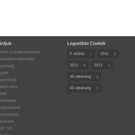
ánljuk
Legutóbbi Címkék
miről a nevek beszélnek
1
4
0. szűrés
2011
saládnév változtatás
4
4
gészség
2012
2013
gyéb
2
3D ultrahang
yerekszáj
étről-hétre
2
4D ultrahang
írek
írességek
ogszabályok
önyvajánló
anácsok
OP 100
rendek