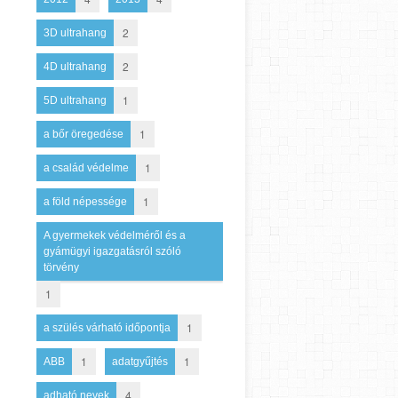
2
3D ultrahang
2
4D ultrahang
1
5D ultrahang
1
a bőr öregedése
1
a család védelme
1
a föld népessége
A gyermekek védelméről és a
gyámügyi igazgatásról szóló
törvény
1
1
a szülés várható időpontja
1
1
ABB
adatgyűjtés
4
adható nevek