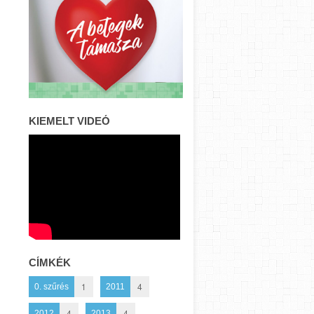
KIEMELT VIDEÓ
CÍMKÉK
1
4
0. szűrés
2011
4
4
2012
2013