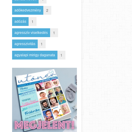
2
adókedvezmény
1
adózás
1
agresszív viselkedés
1
agresszivitás
1
agyalapi mirigy daganata