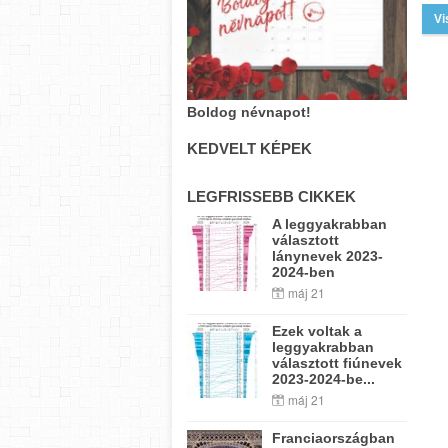
Vi
Boldog névnapot!
KEDVELT KÉPEK
LEGFRISSEBB CIKKEK
A leggyakrabban
választott
lánynevek 2023-
2024-ben
máj 21
Ezek voltak a
leggyakrabban
választott fiúnevek
2023-2024-be...
máj 21
Franciaországban