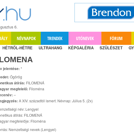
gusztus 6.
BÁLY
NÉVNAPOK
TRENDEK
UTÓNEVEK
FÓRUM
HÉTRŐL-HÉTRE
ULTRAHANG
KÉPGALÉRIA
SZÜLÉSZET
GY
ILOMENA
v jelentése:
*
edet:
Ógörög
netikus átírás:
FILOMENÁ
agyar megfelelő:
Filoména
ecenév:
–
egjegyzés:
A XIV. századtól ismert. Névnap: Július 5. (2x)
mzetiségi név: Lengyel
netikus átírás: FILOMENÁ
gyar megfelelője: Filoména
rrás: Nemzetiségi nevek (Lengyel)