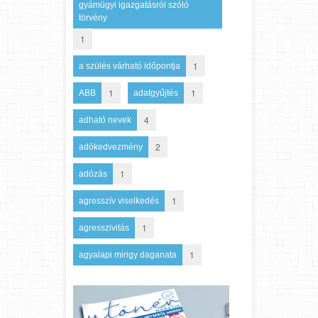
gyámügyi igazgatásról szóló
törvény
1
1
a szülés várható időpontja
1
1
ABB
adatgyűjtés
4
adható nevek
2
adókedvezmény
1
adózás
1
agresszív viselkedés
1
agresszivitás
1
agyalapi mirigy daganata