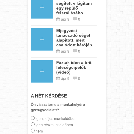
segített világítani
egy repülő
felszállásáho...
ápr 9
0
Eljegyzési
tanácsadó céget
alapított, mert
csalódott kérőjéb...
ápr 9
0
Fáztak idén a brit
feleségcipelők
(videó)
ápr 9
0
A HÉT KÉRDÉSE
Ön visszatérne a munkahelyére
gyes/gyed alatt?
igen, teljes munkaidőben
igen részmunkaidőben
nem