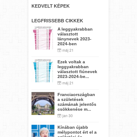
KEDVELT KÉPEK
LEGFRISSEBB CIKKEK
A leggyakrabban
választott
lánynevek 2023-
2024-ben
máj 21
Ezek voltak a
leggyakrabban
választott fiúnevek
2023-2024-be...
máj 21
Franciaországban
a születések
számának jelentős
csökkenése m...
jan 30
Kínában újabb
mélypontot ért el a
születési és