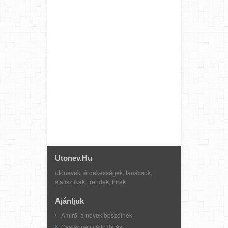
Utonev.hu
utónevek, érdekességek, tanácsok,
statisztikák, trendek, hírek
Ajánljuk
Amiről a nevek beszélnek
Családnév változtatás