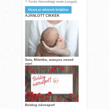
Forrás: Nemzetiségi nevek (Lengyel)
Vissza az utónevek listájához
AJÁNLOTT CIKKEK
Szia, Milettke, aranyos neved
van!
Boldog névnapot!