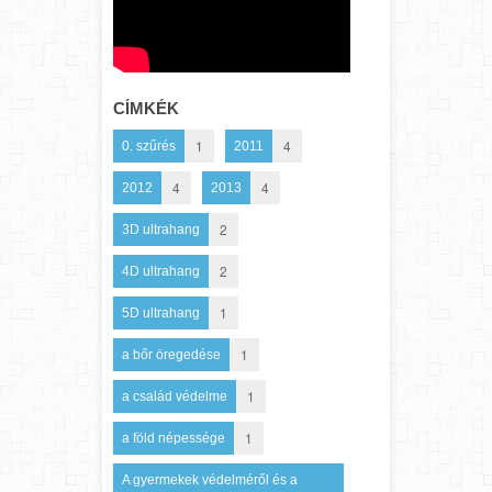
CÍMKÉK
1
4
0. szűrés
2011
4
4
2012
2013
2
3D ultrahang
2
4D ultrahang
1
5D ultrahang
1
a bőr öregedése
1
a család védelme
1
a föld népessége
A gyermekek védelméről és a