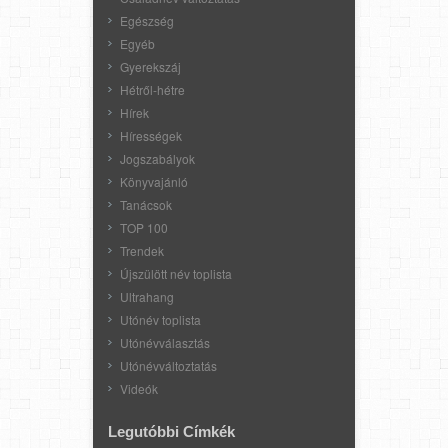
Egészség
Egyéb
Gyerekszáj
Hétről-hétre
Hírek
Hírességek
Jogszabályok
Könyvajánló
Tanácsok
TOP 100
Trendek
Újszülött név toplista
Ultrahang
Utónév toplista
Utónévválasztás
Utónévváltoztatás
Videók
Legutóbbi Címkék