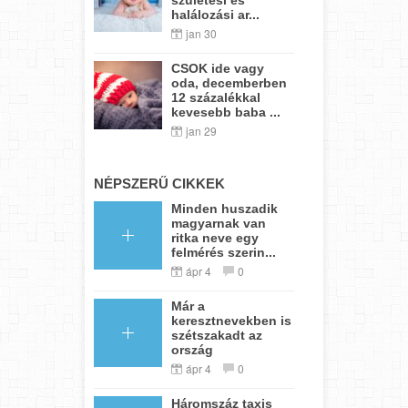
halálozási ar...
jan 30
CSOK ide vagy
oda, decemberben
12 százalékkal
kevesebb baba ...
jan 29
NÉPSZERŰ CIKKEK
Minden huszadik
magyarnak van
ritka neve egy
felmérés szerin...
ápr 4
0
Már a
keresztnevekben is
szétszakadt az
ország
ápr 4
0
Háromszáz taxis