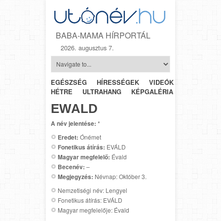
BABA-MAMA HÍRPORTÁL
2026. augusztus 7.
EGÉSZSÉG
HÍRESSÉGEK
VIDEÓK
HÉTRŐL-
HÉTRE
ULTRAHANG
KÉPGALÉRIA
SZÜLÉSZET
EWALD
A név jelentése:
*
Eredet:
Ónémet
Fonetikus átírás:
EVÁLD
Magyar megfelelő:
Évald
Becenév:
–
Megjegyzés:
Névnap: Október 3.
Nemzetiségi név: Lengyel
Fonetikus átírás: EVÁLD
Magyar megfelelője: Évald