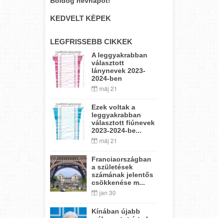
Boldog névnapot!
KEDVELT KÉPEK
LEGFRISSEBB CIKKEK
A leggyakrabban
választott
lánynevek 2023-
2024-ben
máj 21
Ezek voltak a
leggyakrabban
választott fiúnevek
2023-2024-be...
máj 21
Franciaországban
a születések
számának jelentős
csökkenése m...
jan 30
Kínában újabb