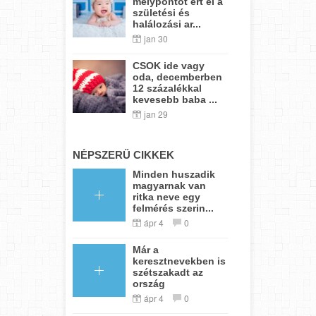
mélypontot ért el a
születési és
halálozási ar...
jan 30
CSOK ide vagy
oda, decemberben
12 százalékkal
kevesebb baba ...
jan 29
NÉPSZERŰ CIKKEK
Minden huszadik
magyarnak van
ritka neve egy
felmérés szerin...
ápr 4
0
Már a
keresztnevekben is
szétszakadt az
ország
ápr 4
0