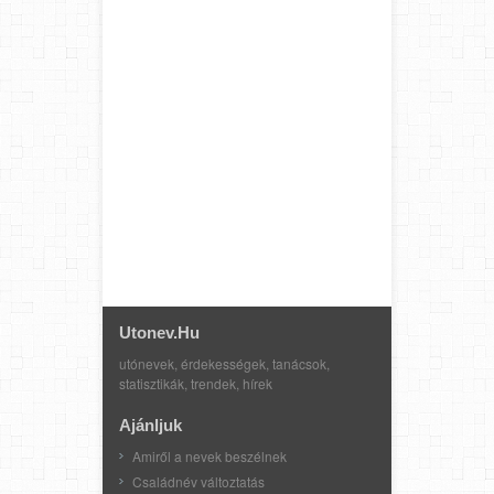
Utonev.hu
utónevek, érdekességek, tanácsok,
statisztikák, trendek, hírek
Ajánljuk
Amiről a nevek beszélnek
Családnév változtatás