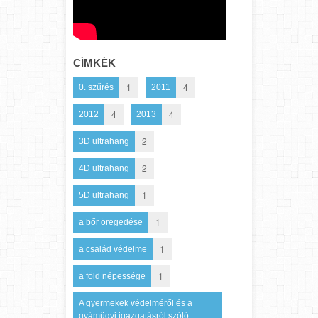
CÍMKÉK
1
4
0. szűrés
2011
4
4
2012
2013
2
3D ultrahang
2
4D ultrahang
1
5D ultrahang
1
a bőr öregedése
1
a család védelme
1
a föld népessége
A gyermekek védelméről és a
gyámügyi igazgatásról szóló