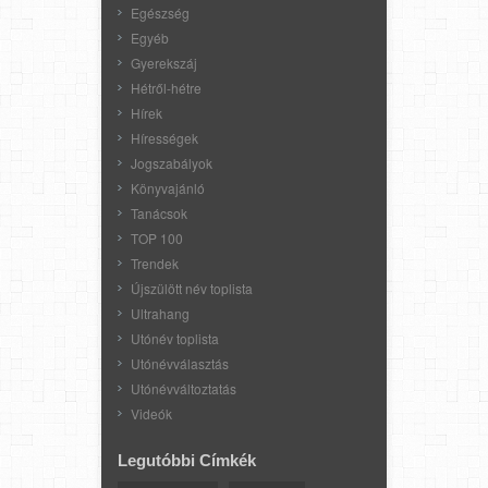
Egészség
Egyéb
Gyerekszáj
Hétről-hétre
Hírek
Hírességek
Jogszabályok
Könyvajánló
Tanácsok
TOP 100
Trendek
Újszülött név toplista
Ultrahang
Utónév toplista
Utónévválasztás
Utónévváltoztatás
Videók
Legutóbbi Címkék