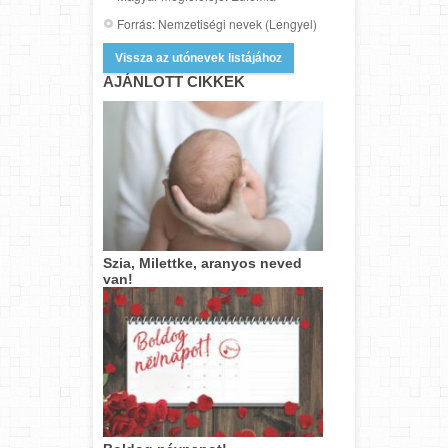
Forrás: Nemzetiségi nevek (Lengyel)
Vissza az utónevek listájához
AJÁNLOTT CIKKEK
Szia, Milettke, aranyos neved
van!