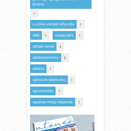
törvény
1
1
a szülés várható időpontja
1
1
ABB
adatgyűjtés
4
adható nevek
2
adókedvezmény
1
adózás
1
agresszív viselkedés
1
agresszivitás
1
agyalapi mirigy daganata