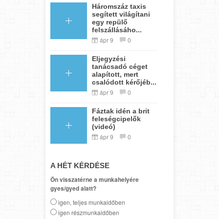
Háromszáz taxis
segített világítani
egy repülő
felszállásáho...
ápr 9
0
Eljegyzési
tanácsadó céget
alapított, mert
csalódott kérőjéb...
ápr 9
0
Fáztak idén a brit
feleségcipelők
(videó)
ápr 9
0
A HÉT KÉRDÉSE
Ön visszatérne a munkahelyére
gyes/gyed alatt?
igen, teljes munkaidőben
igen részmunkaidőben