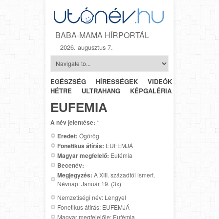
BABA-MAMA HÍRPORTÁL
2026. augusztus 7.
EGÉSZSÉG
HÍRESSÉGEK
VIDEÓK
HÉTRŐL-
HÉTRE
ULTRAHANG
KÉPGALÉRIA
SZÜLÉSZET
EUFEMIA
A név jelentése:
*
Eredet:
Ógörög
Fonetikus átírás:
EUFEMJÁ
Magyar megfelelő:
Eufémia
Becenév:
–
Megjegyzés:
A XIII. századtól ismert.
Névnap: Január 19. (3x)
Nemzetiségi név: Lengyel
Fonetikus átírás: EUFEMJÁ
Magyar megfelelője: Eufémia