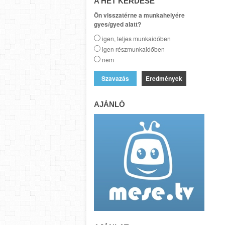
A HÉT KÉRDÉSE
Ön visszatérne a munkahelyére
gyes/gyed alatt?
igen, teljes munkaidőben
igen részmunkaidőben
nem
Eredmények
AJÁNLÓ