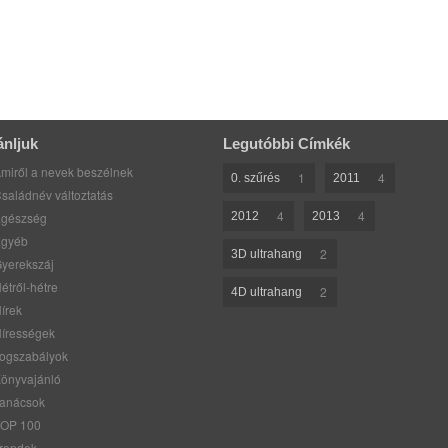
ánljuk
Legutóbbi Címkék
miről a nevek beszélnek
1
4
0. szűrés
2011
saládnév változtatás
4
4
gészség
2012
2013
gyéb
2
3D ultrahang
yerekszáj
étről-hétre
2
4D ultrahang
írek
írességek
ogszabályok
önyvajánló
anácsok
OP 100
rendek