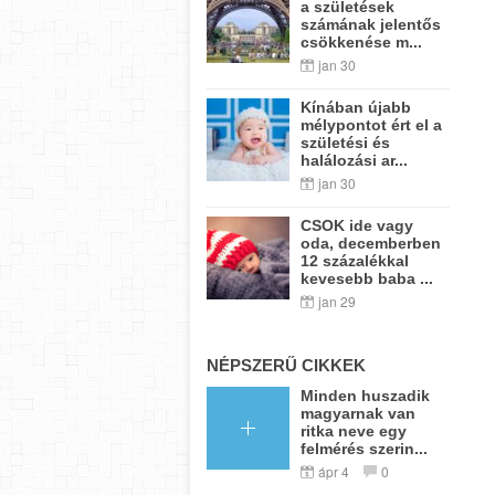
a születések
számának jelentős
csökkenése m...
jan 30
Kínában újabb
mélypontot ért el a
születési és
halálozási ar...
jan 30
CSOK ide vagy
oda, decemberben
12 százalékkal
kevesebb baba ...
jan 29
NÉPSZERŰ CIKKEK
Minden huszadik
magyarnak van
ritka neve egy
felmérés szerin...
ápr 4
0