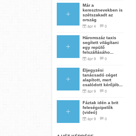
Már a
keresztnevekben is
szétszakadt az
ország
ápr 4
0
Háromszáz taxis
segített világítani
egy repülő
felszállásáho...
ápr 9
0
Eljegyzési
tanácsadó céget
alapított, mert
csalódott kérőjéb...
ápr 9
0
Fáztak idén a brit
feleségcipelők
(videó)
ápr 9
0