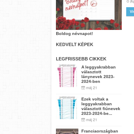
Fo
Vi
Boldog névnapot!
KEDVELT KÉPEK
LEGFRISSEBB CIKKEK
A leggyakrabban
választott
lánynevek 2023-
2024-ben
máj 21
Ezek voltak a
leggyakrabban
választott fiúnevek
2023-2024-be...
máj 21
Franciaországban