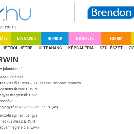
gusztus 9.
BÁLY
NÉVNAPOK
TRENDEK
UTÓNEVEK
FÓRUM
HÉTRŐL-HÉTRE
ULTRAHANG
KÉPGALÉRIA
SZÜLÉSZET
GY
RWIN
v jelentése:
*
edet:
Ónémet
res viselő 1:
Axer – XX. századi színházi rendező
netikus átírás:
ERVIN
agyar megfelelő:
Ervin
ecenév:
–
egjegyzés:
Névnap: Január 19. (4x)
mzetiségi név: Lengyel
netikus átírás: ERVIN
gyar megfelelője: Ervin