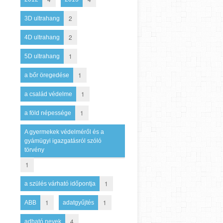
2
3D ultrahang
2
4D ultrahang
1
5D ultrahang
1
a bőr öregedése
1
a család védelme
1
a föld népessége
A gyermekek védelméről és a
gyámügyi igazgatásról szóló
törvény
1
1
a szülés várható időpontja
1
1
ABB
adatgyűjtés
4
adható nevek