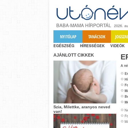
BABA-MAMA HÍRPORTÁL
2026. au
NYITÓLAP
TANÁCSOK
JOGSZA
EGÉSZSÉG
HÍRESSÉGEK
VIDEÓK
AJÁNLOTT CIKKEK
E
A né
Er
Hí
Fo
M
B
M
Szia, Milettke, aranyos neved
Ne
van!
Fo
Ma