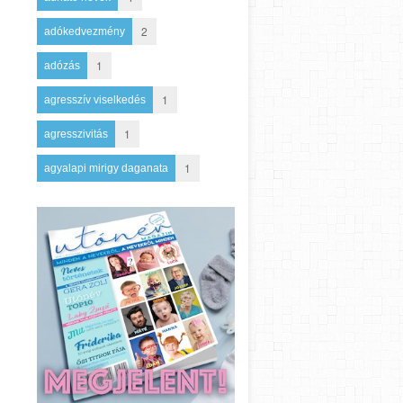
2
adókedvezmény
1
adózás
1
agresszív viselkedés
1
agresszivitás
1
agyalapi mirigy daganata