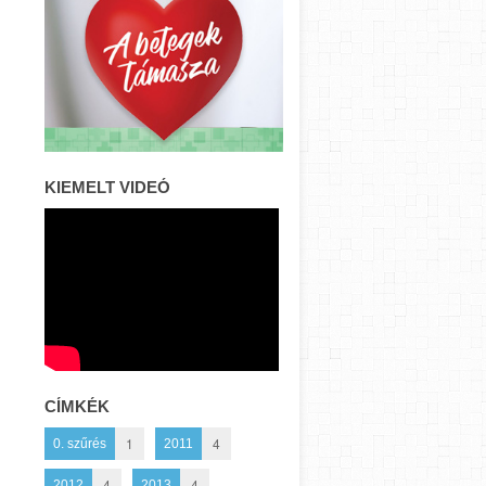
KIEMELT VIDEÓ
CÍMKÉK
1
4
0. szűrés
2011
4
4
2012
2013