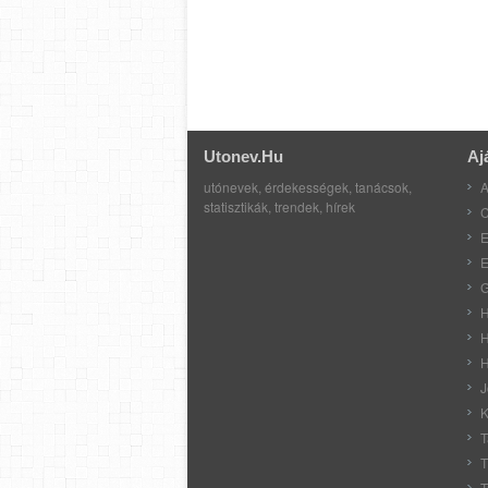
Utonev.hu
Aj
utónevek, érdekességek, tanácsok,
A
statisztikák, trendek, hírek
C
E
E
G
H
H
H
J
K
T
T
T