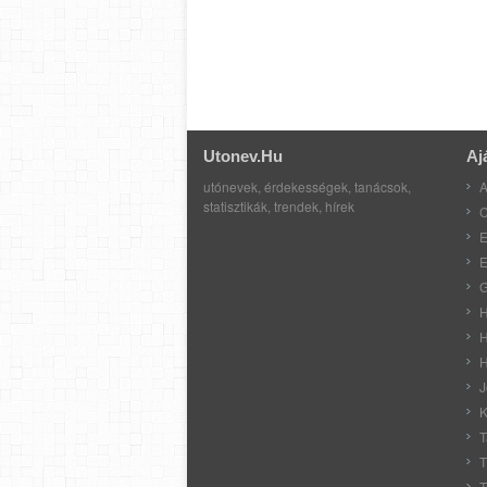
Utonev.hu
Aj
utónevek, érdekességek, tanácsok,
A
statisztikák, trendek, hírek
C
E
E
G
H
H
H
J
K
T
T
T