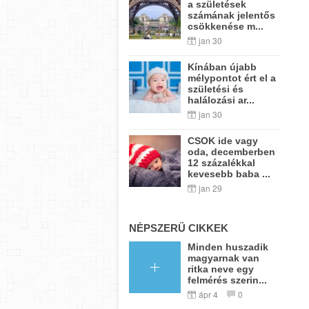
a születések
számának jelentős
csökkenése m...
jan 30
Kínában újabb
mélypontot ért el a
születési és
halálozási ar...
jan 30
CSOK ide vagy
oda, decemberben
12 százalékkal
kevesebb baba ...
jan 29
NÉPSZERŰ CIKKEK
Minden huszadik
magyarnak van
ritka neve egy
felmérés szerin...
ápr 4
0