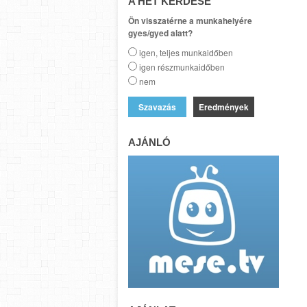
A HÉT KÉRDÉSE
Ön visszatérne a munkahelyére
gyes/gyed alatt?
igen, teljes munkaidőben
igen részmunkaidőben
nem
Eredmények
AJÁNLÓ