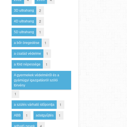
2
3D ultrahang
2
4D ultrahang
1
5D ultrahang
1
a bőr öregedése
1
a család védelme
1
a föld népessége
A gyermekek védelméről és a
gyámügyi igazgatásról szóló
törvény
1
1
a szülés várható időpontja
1
1
ABB
adatgyűjtés
4
adható nevek