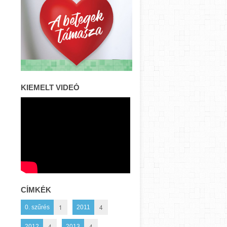
KIEMELT VIDEÓ
CÍMKÉK
1
4
0. szűrés
2011
4
4
2012
2013