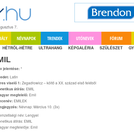
gusztus 7.
BÁLY
NÉVNAPOK
TRENDEK
UTÓNEVEK
FÓRUM
HÉTRŐL-HÉTRE
ULTRAHANG
KÉPGALÉRIA
SZÜLÉSZET
GY
MIL
v jelentése:
*
edet:
Latin
res viselő 1:
Zegadłowicz – költő a XX. század első feléből
netikus átírás:
EMIL
agyar megfelelő:
Emil
ecenév:
EMILEK
egjegyzés:
Névnap: Március 10. (3x)
mzetiségi név: Lengyel
netikus átírás: EMIL
gyar megfelelője: Emil