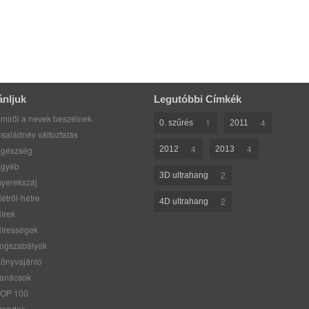
ánljuk
Legutóbbi Címkék
miről a nevek beszélnek
1
4
0. szűrés
2011
saládnév változtatás
4
4
gészség
2012
2013
gyéb
2
3D ultrahang
yerekszáj
étről-hétre
2
4D ultrahang
írek
írességek
ogszabályok
önyvajánló
anácsok
OP 100
rendek