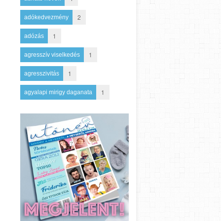
2
adókedvezmény
1
adózás
1
agresszív viselkedés
1
agresszivitás
1
agyalapi mirigy daganata