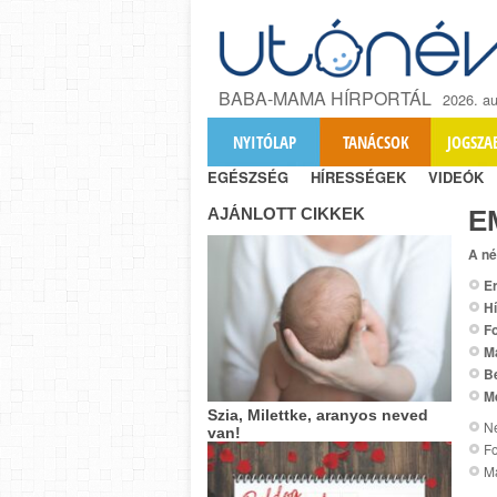
BABA-MAMA HÍRPORTÁL
2026. au
NYITÓLAP
TANÁCSOK
JOGSZA
EGÉSZSÉG
HÍRESSÉGEK
VIDEÓK
AJÁNLOTT CIKKEK
E
A né
Er
Hí
Fo
M
B
M
Szia, Milettke, aranyos neved
Ne
van!
Fo
Ma