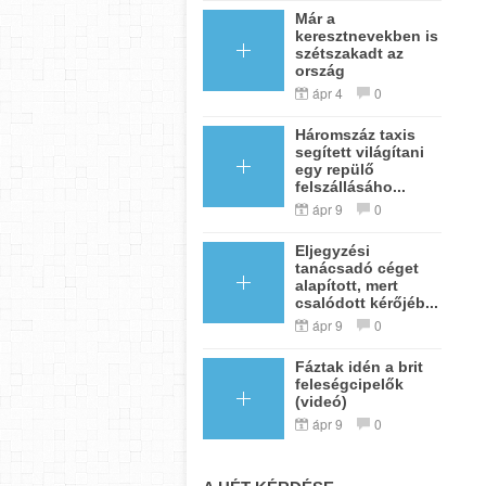
Már a
keresztnevekben is
szétszakadt az
ország
ápr 4
0
Háromszáz taxis
segített világítani
egy repülő
felszállásáho...
ápr 9
0
Eljegyzési
tanácsadó céget
alapított, mert
csalódott kérőjéb...
ápr 9
0
Fáztak idén a brit
feleségcipelők
(videó)
ápr 9
0