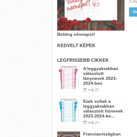
Fo
Vi
Boldog névnapot!
KEDVELT KÉPEK
LEGFRISSEBB CIKKEK
A leggyakrabban
választott
lánynevek 2023-
2024-ben
máj 21
Ezek voltak a
leggyakrabban
választott fiúnevek
2023-2024-be...
máj 21
Franciaországban