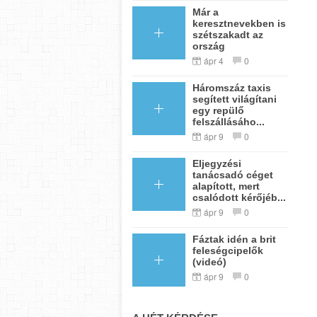
Már a
keresztnevekben is
szétszakadt az
ország
ápr 4
0
Háromszáz taxis
segített világítani
egy repülő
felszállásáho...
ápr 9
0
Eljegyzési
tanácsadó céget
alapított, mert
csalódott kérőjéb...
ápr 9
0
Fáztak idén a brit
feleségcipelők
(videó)
ápr 9
0