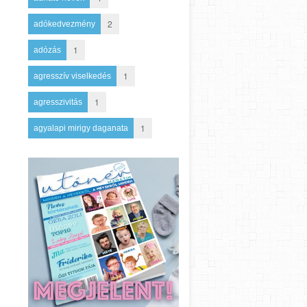
2
adókedvezmény
1
adózás
1
agresszív viselkedés
1
agresszivitás
1
agyalapi mirigy daganata