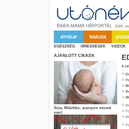
BABA-MAMA HÍRPORTÁL
2026. au
NYITÓLAP
TANÁCSOK
JOGSZA
EGÉSZSÉG
HÍRESSÉGEK
VIDEÓK
AJÁNLOTT CIKKEK
E
A né
Er
Fo
M
B
M
Ne
Szia, Milettke, aranyos neved
Fo
van!
Ma
Fo