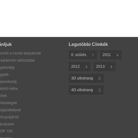
ánljuk
Legutóbbi Címkék
miről a nevek beszélnek
1
4
0. szűrés
2011
saládnév változtatás
4
4
gészség
2012
2013
gyéb
2
3D ultrahang
yerekszáj
étről-hétre
2
4D ultrahang
írek
írességek
ogszabályok
önyvajánló
anácsok
OP 100
rendek