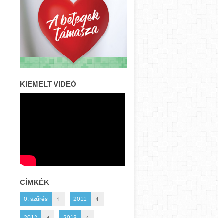
KIEMELT VIDEÓ
CÍMKÉK
1
4
0. szűrés
2011
4
4
2012
2013