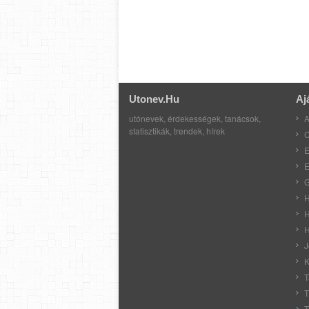
Utonev.hu
Aj
utónevek, érdekességek, tanácsok,
A
statisztikák, trendek, hírek
C
E
E
G
H
H
H
J
K
T
T
T