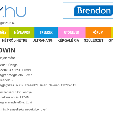
gusztus 6.
BÁLY
NÉVNAPOK
TRENDEK
UTÓNEVEK
FÓRUM
HÉTRŐL-HÉTRE
ULTRAHANG
KÉPGALÉRIA
SZÜLÉSZET
GY
DWIN
v jelentése:
*
edet:
Óangol
netikus átírás:
EDVIN
agyar megfelelő:
Edvin
ecenév:
–
egjegyzés:
A XIX. századtól ismert. Névnap: Október 12.
mzetiségi név: Lengyel
netikus átírás: EDVIN
gyar megfelelője: Edvin
rrás: Nemzetiségi nevek (Lengyel)