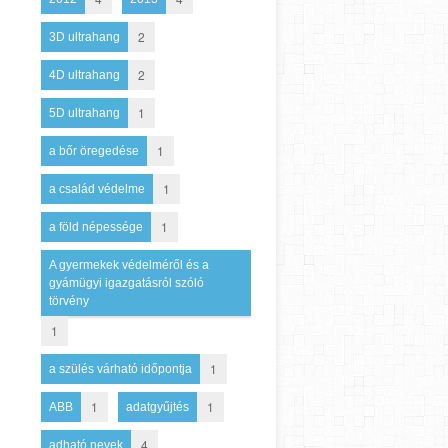
2
3D ultrahang
2
4D ultrahang
1
5D ultrahang
1
a bőr öregedése
1
a család védelme
1
a föld népessége
A gyermekek védelméről és a
gyámügyi igazgatásról szóló
törvény
1
1
a szülés várható időpontja
1
1
ABB
adatgyűjtés
4
adható nevek