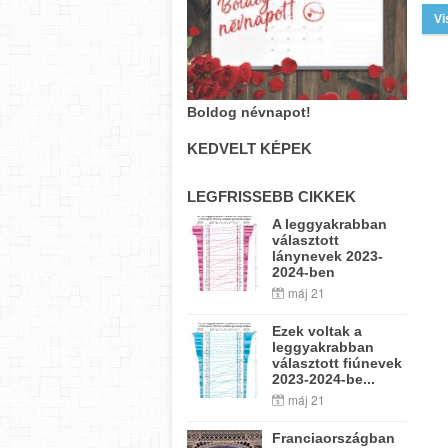
Vi
Boldog névnapot!
KEDVELT KÉPEK
LEGFRISSEBB CIKKEK
A leggyakrabban
választott
lánynevek 2023-
2024-ben
máj 21
Ezek voltak a
leggyakrabban
választott fiúnevek
2023-2024-be...
máj 21
Franciaországban