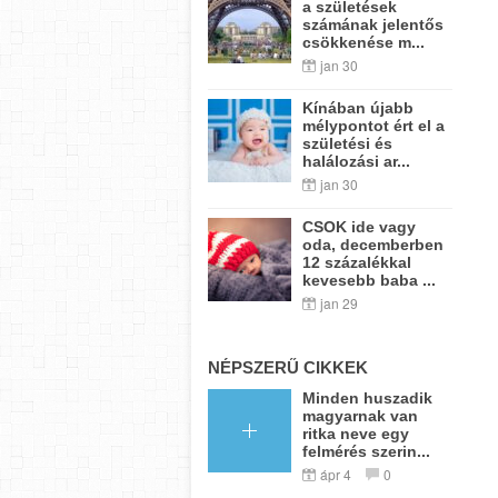
a születések
számának jelentős
csökkenése m...
jan 30
Kínában újabb
mélypontot ért el a
születési és
halálozási ar...
jan 30
CSOK ide vagy
oda, decemberben
12 százalékkal
kevesebb baba ...
jan 29
NÉPSZERŰ CIKKEK
Minden huszadik
magyarnak van
ritka neve egy
felmérés szerin...
ápr 4
0