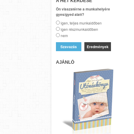
A HÉT KÉRDÉSE
Ön visszatérne a munkahelyére
gyes/gyed alatt?
igen, teljes munkaidőben
igen részmunkaidőben
nem
Eredmények
AJÁNLÓ