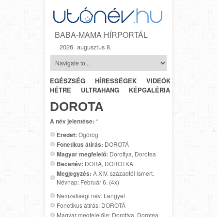
BABA-MAMA HÍRPORTÁL
2026. augusztus 8.
EGÉSZSÉG
HÍRESSÉGEK
VIDEÓK
HÉTRŐL-
HÉTRE
ULTRAHANG
KÉPGALÉRIA
SZÜLÉSZET
DOROTA
A név jelentése:
*
Eredet:
Ógörög
Fonetikus átírás:
DOROTÁ
Magyar megfelelő:
Dorottya, Dorotea
Becenév:
DORA, DOROTKA
Megjegyzés:
A XIV. századtól ismert.
Névnap: Február 6. (4x)
Nemzetiségi név: Lengyel
Fonetikus átírás: DOROTÁ
Magyar megfelelője: Dorottya, Dorotea