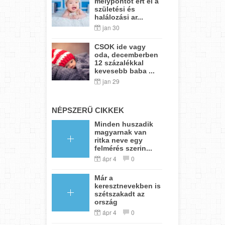
mélypontot ért el a
születési és
halálozási ar...
jan 30
CSOK ide vagy
oda, decemberben
12 százalékkal
kevesebb baba ...
jan 29
NÉPSZERŰ CIKKEK
Minden huszadik
magyarnak van
ritka neve egy
felmérés szerin...
ápr 4
0
Már a
keresztnevekben is
szétszakadt az
ország
ápr 4
0