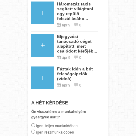
Háromszáz taxis
segített világítani
egy repülő
felszállásáho...
ápr 9
0
Eljegyzési
tanácsadó céget
alapított, mert
csalódott kérőjéb...
ápr 9
0
Fáztak idén a brit
feleségcipelők
(videó)
ápr 9
0
A HÉT KÉRDÉSE
Ön visszatérne a munkahelyére
gyes/gyed alatt?
igen, teljes munkaidőben
igen részmunkaidőben