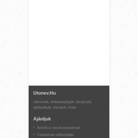
Utonev.hu
utónevek, érdekességek, tanácsok,
statisztikák, trendek, hírek
Ajánljuk
Amiről a nevek beszélnek
Családnév változtatás