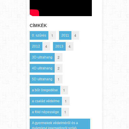
CÍMKÉK
1
4
0. szűrés
2011
4
4
2012
2013
2
3D ultrahang
2
4D ultrahang
1
5D ultrahang
1
a bőr öregedése
1
a család védelme
1
a föld népessége
A gyermekek védelméről és a
gyámügyi igazgatásról szóló