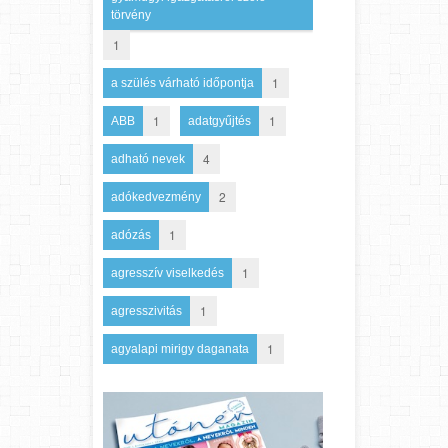
törvény
1
1
a szülés várható időpontja
1
1
ABB
adatgyűjtés
4
adható nevek
2
adókedvezmény
1
adózás
1
agresszív viselkedés
1
agresszivitás
1
agyalapi mirigy daganata