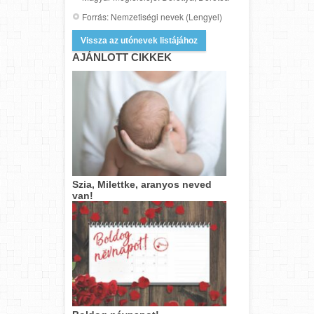
Forrás: Nemzetiségi nevek (Lengyel)
Vissza az utónevek listájához
AJÁNLOTT CIKKEK
Szia, Milettke, aranyos neved
van!