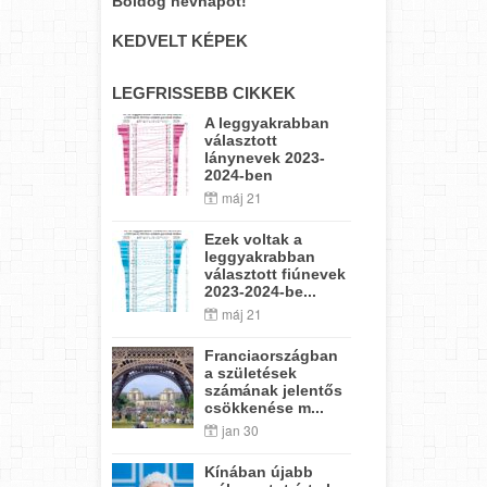
Boldog névnapot!
KEDVELT KÉPEK
LEGFRISSEBB CIKKEK
A leggyakrabban
választott
lánynevek 2023-
2024-ben
máj 21
Ezek voltak a
leggyakrabban
választott fiúnevek
2023-2024-be...
máj 21
Franciaországban
a születések
számának jelentős
csökkenése m...
jan 30
Kínában újabb