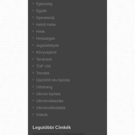
Egészség
Egyéb
Gyerekszáj
Hétről-hétre
Hírek
Hírességek
Jogszabályok
Könyvajánló
Tanácsok
TOP 100
Trendek
Újszülött név toplista
Ultrahang
Utónév toplista
Utónévválasztás
Utónévváltoztatás
Videók
Legutóbbi Címkék