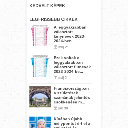
KEDVELT KÉPEK
LEGFRISSEBB CIKKEK
A leggyakrabban
választott
lánynevek 2023-
2024-ben
máj 21
Ezek voltak a
leggyakrabban
választott fiúnevek
2023-2024-be...
máj 21
Franciaországban
a születések
számának jelentős
csökkenése m...
jan 30
Kínában újabb
mélypontot ért el a
születési és