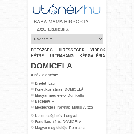
BABA-MAMA HÍRPORTÁL
2026. augusztus 6.
EGÉSZSÉG
HÍRESSÉGEK
VIDEÓK
HÉTRŐL-
HÉTRE
ULTRAHANG
KÉPGALÉRIA
SZÜLÉSZET
DOMICELA
A név jelentése:
*
Eredet:
Latin
Fonetikus átírás:
DOMICELÁ
Magyar megfelelő:
Domicella
Becenév:
–
Megjegyzés:
Névnap: Május 7. (2x)
Nemzetiségi név: Lengyel
Fonetikus átírás: DOMICELÁ
Magyar megfelelője: Domicella