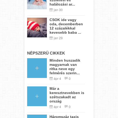
halálozási ar...
jan 30
CSOK ide vagy
oda, decemberben
12 százalékkal
kevesebb baba ...
jan 29
NÉPSZERŰ CIKKEK
Minden huszadik
magyarnak van
ritka neve egy
felmérés szerin...
ápr 4
0
Már a
keresztnevekben is
szétszakadt az
ország
ápr 4
0
Háromszáz taxis