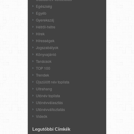
Egészség
Egyéb
Gyerekszáj
Hétről-hétre
Hírek
Hírességek
Jogszabályok
Könyvajánló
Tanácsok
TOP 100
Trendek
Újszülött név toplista
Ultrahang
Utónév toplista
Utónévválasztás
Utónévváltoztatás
Videók
Legutóbbi Címkék