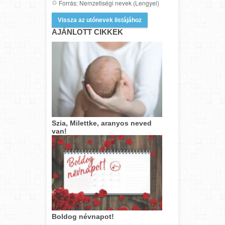
Forrás: Nemzetiségi nevek (Lengyel)
Vissza az utónevek listájához
AJÁNLOTT CIKKEK
Szia, Milettke, aranyos neved
van!
Boldog névnapot!