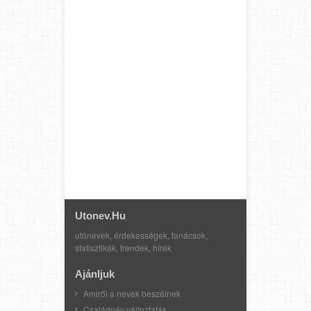
Utonev.hu
utónevek, érdekességek, tanácsok,
statisztikák, trendek, hírek
Ajánljuk
Amiről a nevek beszélnek
Családnév változtatás