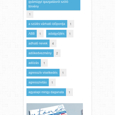
gyámügyi igazgatásról szóló
törvény
1
1
a szülés várható időpontja
1
1
ABB
adatgyűjtés
4
adható nevek
2
adókedvezmény
1
adózás
1
agresszív viselkedés
1
agresszivitás
1
agyalapi mirigy daganata