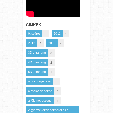
CÍMKÉK
1
4
0. szűrés
2011
4
4
2012
2013
2
3D ultrahang
2
4D ultrahang
1
5D ultrahang
1
a bőr öregedése
1
a család védelme
1
a föld népessége
A gyermekek védelméről és a