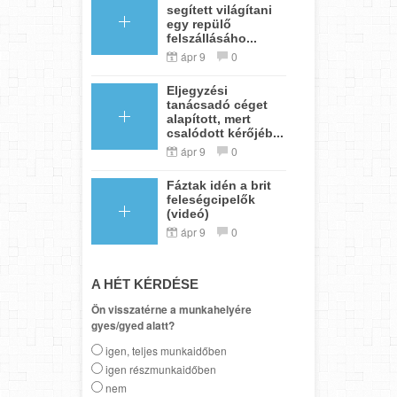
segített világítani
egy repülő
felszállásáho...
ápr 9
0
Eljegyzési
tanácsadó céget
alapított, mert
csalódott kérőjéb...
ápr 9
0
Fáztak idén a brit
feleségcipelők
(videó)
ápr 9
0
A HÉT KÉRDÉSE
Ön visszatérne a munkahelyére
gyes/gyed alatt?
igen, teljes munkaidőben
igen részmunkaidőben
nem