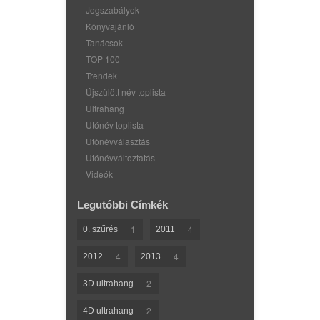
Jogszabályok
Könyvajánló
Tanácsok
TOP 100
Trendek
Újszülött név toplista
Ultrahang
Utónév toplista
Utónévválasztás
Utónévváltoztatás
Videók
Legutóbbi Címkék
1
4
0. szűrés
2011
4
4
2012
2013
2
3D ultrahang
2
4D ultrahang