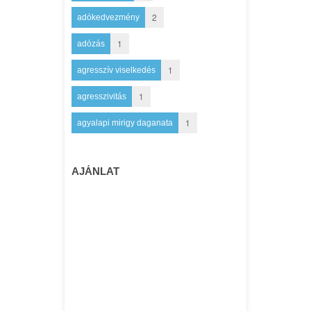
2
adókedvezmény
1
adózás
1
agresszív viselkedés
1
agresszivitás
1
agyalapi mirigy daganata
AJÁNLAT