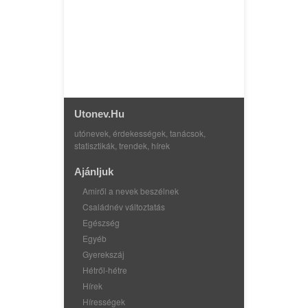
Utonev.hu
utónevek, érdekességek, tanácsok,
statisztikák, trendek, hírek
Ajánljuk
Amiről a nevek beszélnek
Családnév változtatás
Egészség
Egyéb
Gyerekszáj
Hétről-hétre
Hírek
Hírességek