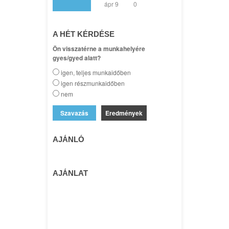
ápr 9
0
A HÉT KÉRDÉSE
Ön visszatérne a munkahelyére
gyes/gyed alatt?
igen, teljes munkaidőben
igen részmunkaidőben
nem
Eredmények
AJÁNLÓ
AJÁNLAT