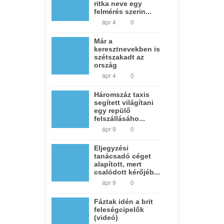
ritka neve egy
felmérés szerin...
ápr 4
0
Már a
keresztnevekben is
szétszakadt az
ország
ápr 4
0
Háromszáz taxis
segített világítani
egy repülő
felszállásáho...
ápr 9
0
Eljegyzési
tanácsadó céget
alapított, mert
csalódott kérőjéb...
ápr 9
0
Fáztak idén a brit
feleségcipelők
(videó)