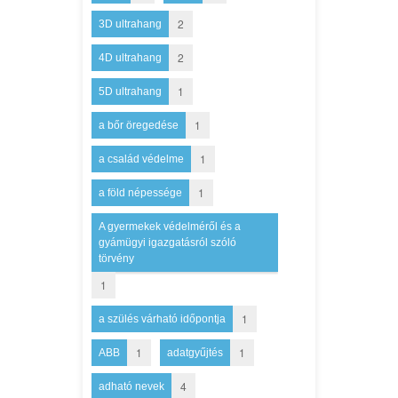
2
3D ultrahang
2
4D ultrahang
1
5D ultrahang
1
a bőr öregedése
1
a család védelme
1
a föld népessége
A gyermekek védelméről és a
gyámügyi igazgatásról szóló
törvény
1
1
a szülés várható időpontja
1
1
ABB
adatgyűjtés
4
adható nevek