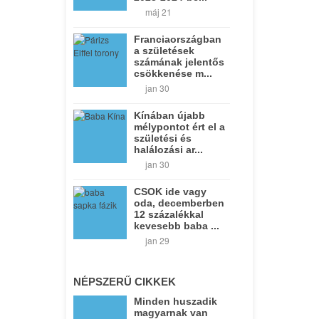
máj 21
Franciaországban
a születések
számának jelentős
csökkenése m...
jan 30
Kínában újabb
mélypontot ért el a
születési és
halálozási ar...
jan 30
CSOK ide vagy
oda, decemberben
12 százalékkal
kevesebb baba ...
jan 29
NÉPSZERŰ CIKKEK
Minden huszadik
magyarnak van