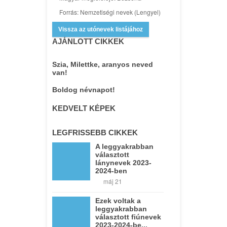
Forrás: Nemzetiségi nevek (Lengyel)
Vissza az utónevek listájához
AJÁNLOTT CIKKEK
Szia, Milettke, aranyos neved
van!
Boldog névnapot!
KEDVELT KÉPEK
LEGFRISSEBB CIKKEK
A leggyakrabban
választott
lánynevek 2023-
2024-ben
máj 21
Ezek voltak a
leggyakrabban
választott fiúnevek
2023-2024-be...