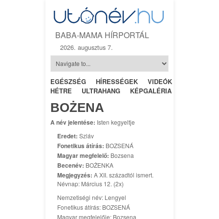
BABA-MAMA HÍRPORTÁL
2026. augusztus 7.
EGÉSZSÉG
HÍRESSÉGEK
VIDEÓK
HÉTRŐL-
HÉTRE
ULTRAHANG
KÉPGALÉRIA
SZÜLÉSZET
BOŻENA
A név jelentése:
Isten kegyeltje
Eredet:
Szláv
Fonetikus átírás:
BOZSENÁ
Magyar megfelelő:
Bozsena
Becenév:
BOŻENKA
Megjegyzés:
A XII. századtól ismert.
Névnap: Március 12. (2x)
Nemzetiségi név: Lengyel
Fonetikus átírás: BOZSENÁ
Magyar megfelelője: Bozsena