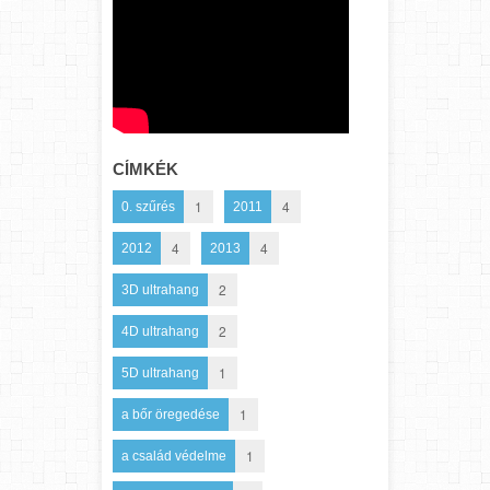
CÍMKÉK
1
4
0. szűrés
2011
4
4
2012
2013
2
3D ultrahang
2
4D ultrahang
1
5D ultrahang
1
a bőr öregedése
1
a család védelme