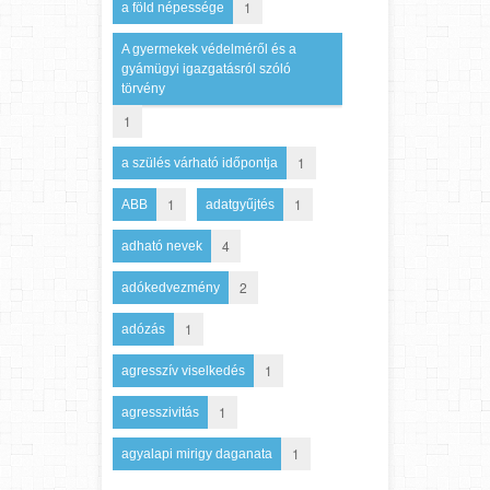
1
a föld népessége
A gyermekek védelméről és a
gyámügyi igazgatásról szóló
törvény
1
1
a szülés várható időpontja
1
1
ABB
adatgyűjtés
4
adható nevek
2
adókedvezmény
1
adózás
1
agresszív viselkedés
1
agresszivitás
1
agyalapi mirigy daganata