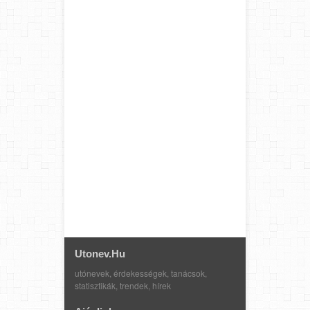
Utonev.hu
utónevek, érdekességek, tanácsok,
statisztikák, trendek, hírek