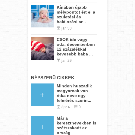
Kínában újabb
mélypontot ért el a
születési és
halálozási ar...
jan 30
CSOK ide vagy
oda, decemberben
12 százalékkal
kevesebb baba ...
jan 29
NÉPSZERŰ CIKKEK
Minden huszadik
magyarnak van
ritka neve egy
felmérés szerin...
ápr 4
0
Már a
keresztnevekben is
szétszakadt az
ország