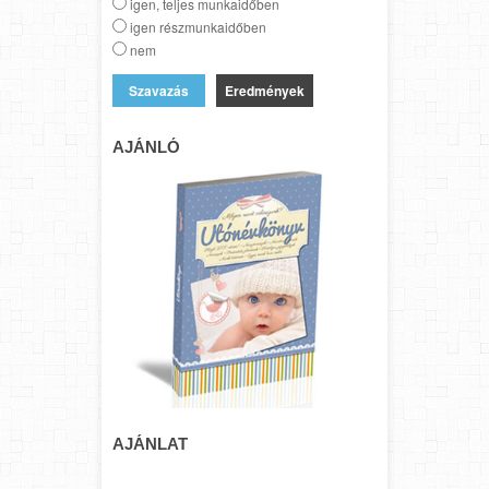
igen, teljes munkaidőben
igen részmunkaidőben
nem
Eredmények
AJÁNLÓ
AJÁNLAT