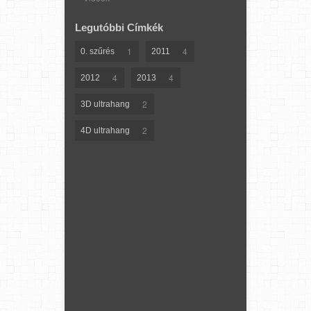
Legutóbbi Címkék
1
4
0. szűrés
2011
4
4
2012
2013
2
3D ultrahang
2
4D ultrahang