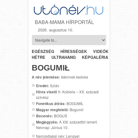
BABA-MAMA HÍRPORTÁL
2026. augusztus 10.
EGÉSZSÉG
HÍRESSÉGEK
VIDEÓK
HÉTRŐL-
HÉTRE
ULTRAHANG
KÉPGALÉRIA
SZÜLÉSZET
BOGUMIŁ
A név jelentése:
Istennek kedves
Eredet:
Szláv
Híres viselő 1:
Kobiela – XX. századi
színész
Fonetikus átírás:
BOGUMIL
Magyar megfelelő:
Bogumil
Becenév:
BOGUŚ
Megjegyzés:
A XIII. századtól ismert.
Névnap: Június 10.
Nemzetiségi név: Lengyel