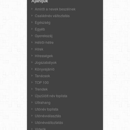
Ajánljuk
Amiről a nevek beszélnek
Családnév változtatás
Egészség
Egyéb
Gyerekszáj
Hétről-hétre
Hírek
Hírességek
Jogszabályok
Könyvajánló
Tanácsok
TOP 100
Trendek
Újszülött név toplista
Ultrahang
Utónév toplista
Utónévválasztás
Utónévváltoztatás
Videók