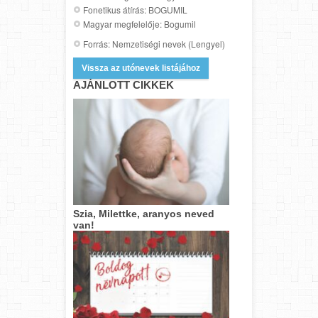
Fonetikus átírás: BOGUMIL
Magyar megfelelője: Bogumil
Forrás: Nemzetiségi nevek (Lengyel)
Vissza az utónevek listájához
AJÁNLOTT CIKKEK
Szia, Milettke, aranyos neved
van!