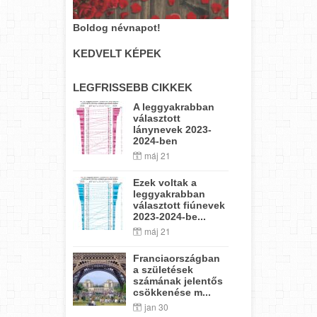
Boldog névnapot!
KEDVELT KÉPEK
LEGFRISSEBB CIKKEK
A leggyakrabban
választott
lánynevek 2023-
2024-ben
máj 21
Ezek voltak a
leggyakrabban
választott fiúnevek
2023-2024-be...
máj 21
Franciaországban
a születések
számának jelentős
csökkenése m...
jan 30