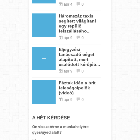
ápr 4
0
Háromszáz taxis
segített világítani
egy repülő
felszállásáho...
ápr 9
0
Eljegyzési
tanácsadó céget
alapított, mert
csalódott kérőjéb...
ápr 9
0
Fáztak idén a brit
feleségcipelők
(videó)
ápr 9
0
A HÉT KÉRDÉSE
Ön visszatérne a munkahelyére
gyes/gyed alatt?