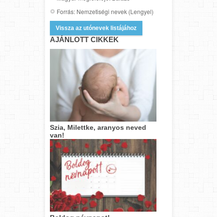
Forrás: Nemzetiségi nevek (Lengyel)
Vissza az utónevek listájához
AJÁNLOTT CIKKEK
Szia, Milettke, aranyos neved
van!