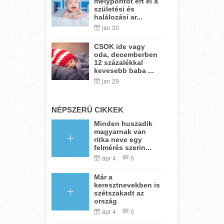
mélypontot ért el a
születési és
halálozási ar...
jan 30
CSOK ide vagy
oda, decemberben
12 százalékkal
kevesebb baba ...
jan 29
NÉPSZERŰ CIKKEK
Minden huszadik
magyarnak van
ritka neve egy
felmérés szerin...
ápr 4
0
Már a
keresztnevekben is
szétszakadt az
ország
ápr 4
0