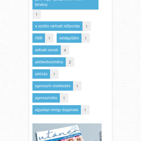
törvény
1
1
a szülés várható időpontja
1
1
ABB
adatgyűjtés
4
adható nevek
2
adókedvezmény
1
adózás
1
agresszív viselkedés
1
agresszivitás
1
agyalapi mirigy daganata