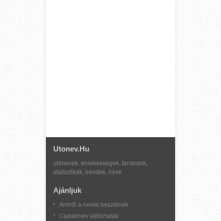
Utonev.hu
utónevek, érdekességek, tanácsok,
statisztikák, trendek, hírek
Ajánljuk
Amiről a nevek beszélnek
Családnév változtatás