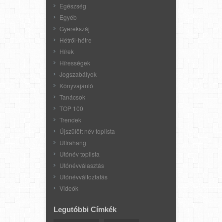
Egészség
Egyéb
Gyerekszáj
Hétről-hétre
Hírek
Hírességek
Jogszabályok
Könyvajánló
Tanácsok
TOP 100
Trendek
Újszülött név toplista
Ultrahang
Utónév toplista
Utónévválasztás
Utónévváltoztatás
Videók
Legutóbbi Címkék