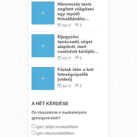
Háromszáz taxis
segített világítani
egy repülő
felszállásáho...
ápr 9
0
Eljegyzési
tanácsadó céget
alapított, mert
csalódott kérőjéb...
ápr 9
0
Fáztak idén a brit
feleségcipelők
(videó)
ápr 9
0
A HÉT KÉRDÉSE
Ön visszatérne a munkahelyére
gyes/gyed alatt?
igen, teljes munkaidőben
igen részmunkaidőben