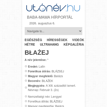
BABA-MAMA HÍRPORTÁL
2026. augusztus 6.
EGÉSZSÉG
HÍRESSÉGEK
VIDEÓK
HÉTRŐL-
HÉTRE
ULTRAHANG
KÉPGALÉRIA
SZÜLÉSZET
BŁAŻEJ
A név jelentése:
*
Eredet:
Latin
Fonetikus átírás:
BLÁZSEJ
Magyar megfelelő:
Balázs
Becenév:
BŁAŻEK
Megjegyzés:
A XIII. századtól ismert.
Névnap: Február 3. (2x)
Nemzetiségi név: Lengyel
Fonetikus átírás: BLÁZSEJ
Magyar megfelelője: Balázs