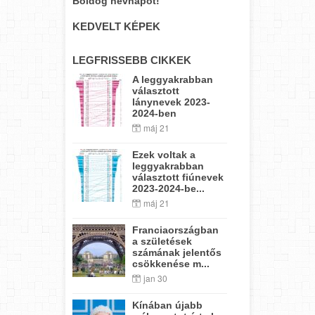
Boldog névnapot!
KEDVELT KÉPEK
LEGFRISSEBB CIKKEK
A leggyakrabban
választott
lánynevek 2023-
2024-ben
máj 21
Ezek voltak a
leggyakrabban
választott fiúnevek
2023-2024-be...
máj 21
Franciaországban
a születések
számának jelentős
csökkenése m...
jan 30
Kínában újabb