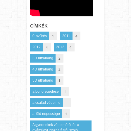
CÍMKÉK
1
4
0. szűrés
2011
4
4
2012
2013
2
3D ultrahang
2
4D ultrahang
1
5D ultrahang
1
a bőr öregedése
1
a család védelme
1
a föld népessége
A gyermekek védelméről és a
gyámügyi igazgatásról szóló