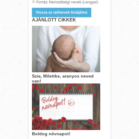
Forrás: Nemzetiségi nevek (Lengyel)
Vissza az utónevek listájához
AJÁNLOTT CIKKEK
Szia, Milettke, aranyos neved
van!
Boldog névnapot!