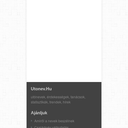
Utonev.hu
utónevek, érdekességek, tanácsok,
statisztikák, trendek, hírek
Ajánljuk
Amiről a nevek beszélnek
Családnév változtatás