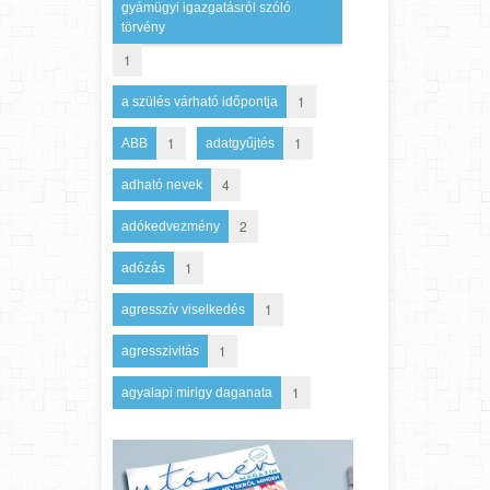
gyámügyi igazgatásról szóló
törvény
1
1
a szülés várható időpontja
1
1
ABB
adatgyűjtés
4
adható nevek
2
adókedvezmény
1
adózás
1
agresszív viselkedés
1
agresszivitás
1
agyalapi mirigy daganata