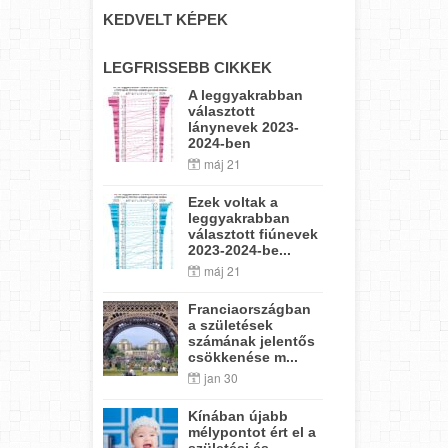
KEDVELT KÉPEK
LEGFRISSEBB CIKKEK
A leggyakrabban
választott
lánynevek 2023-
2024-ben
máj 21
Ezek voltak a
leggyakrabban
választott fiúnevek
2023-2024-be...
máj 21
Franciaországban
a születések
számának jelentős
csökkenése m...
jan 30
Kínában újabb
mélypontot ért el a
születési és