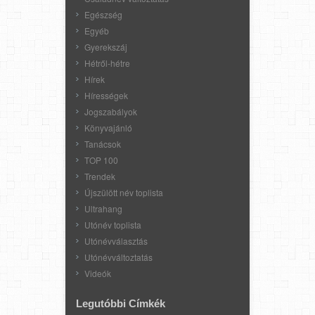
Egészség
Egyéb
Gyerekszáj
Hétről-hétre
Hírek
Hírességek
Jogszabályok
Könyvajánló
Tanácsok
TOP 100
Trendek
Újszülött név toplista
Ultrahang
Utónév toplista
Utónévválasztás
Utónévváltoztatás
Videók
Legutóbbi Címkék