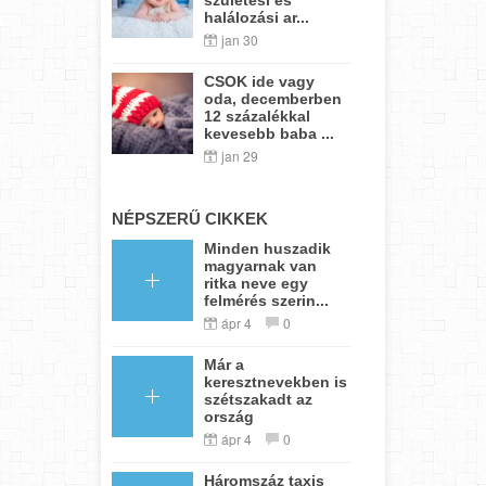
halálozási ar...
jan 30
CSOK ide vagy
oda, decemberben
12 százalékkal
kevesebb baba ...
jan 29
NÉPSZERŰ CIKKEK
Minden huszadik
magyarnak van
ritka neve egy
felmérés szerin...
ápr 4
0
Már a
keresztnevekben is
szétszakadt az
ország
ápr 4
0
Háromszáz taxis