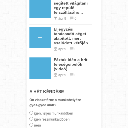
segített világítani
egy repülő
felszállásáho...
ápr 9
0
Eljegyzési
tanácsadó céget
alapított, mert
csalódott kérőjéb...
ápr 9
0
Fáztak idén a brit
feleségcipelők
(videó)
ápr 9
0
A HÉT KÉRDÉSE
Ön visszatérne a munkahelyére
gyes/gyed alatt?
igen, teljes munkaidőben
igen részmunkaidőben
nem