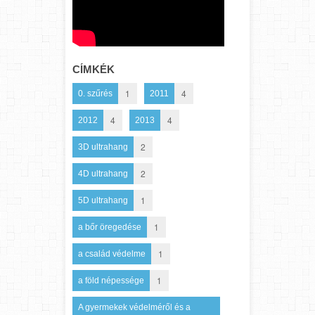
CÍMKÉK
1
4
0. szűrés
2011
4
4
2012
2013
2
3D ultrahang
2
4D ultrahang
1
5D ultrahang
1
a bőr öregedése
1
a család védelme
1
a föld népessége
A gyermekek védelméről és a