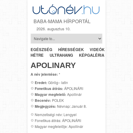
BABA-MAMA HÍRPORTÁL
2026. augusztus 10.
EGÉSZSÉG
HÍRESSÉGEK
VIDEÓK
HÉTRŐL-
HÉTRE
ULTRAHANG
KÉPGALÉRIA
SZÜLÉSZET
APOLINARY
A név jelentése:
*
Eredet:
Görög– latin
Fonetikus átírás:
ÁPOLINÁRI
Magyar megfelelő:
Apollinár
Becenév:
POLEK
Megjegyzés:
Névnap: Január 8.
Nemzetiségi név: Lengyel
Fonetikus átírás: ÁPOLINÁRI
Magyar megfelelője: Apollinár