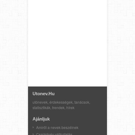
Utonev.hu
utónevek, érdekességek, tanácsok,
statisztikák, trendek, hírek
Ajánljuk
Amiről a nevek beszélnek
Családnév változtatás