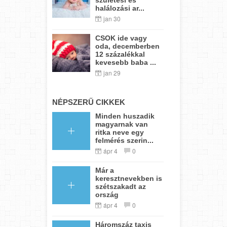
halálozási ar...
jan 30
CSOK ide vagy
oda, decemberben
12 százalékkal
kevesebb baba ...
jan 29
NÉPSZERŰ CIKKEK
Minden huszadik
magyarnak van
ritka neve egy
felmérés szerin...
ápr 4
0
Már a
keresztnevekben is
szétszakadt az
ország
ápr 4
0
Háromszáz taxis