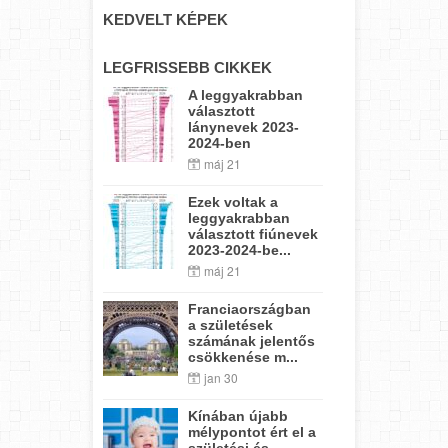
KEDVELT KÉPEK
LEGFRISSEBB CIKKEK
A leggyakrabban
választott
lánynevek 2023-
2024-ben
máj 21
Ezek voltak a
leggyakrabban
választott fiúnevek
2023-2024-be...
máj 21
Franciaországban
a születések
számának jelentős
csökkenése m...
jan 30
Kínában újabb
mélypontot ért el a
születési és