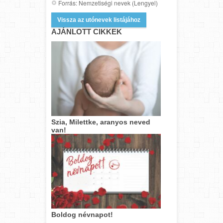
Forrás: Nemzetiségi nevek (Lengyel)
Vissza az utónevek listájához
AJÁNLOTT CIKKEK
Szia, Milettke, aranyos neved
van!
Boldog névnapot!