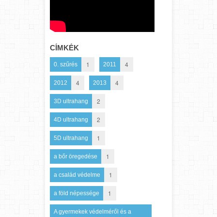
CÍMKÉK
1
4
0. szűrés
2011
4
4
2012
2013
2
3D ultrahang
2
4D ultrahang
1
5D ultrahang
1
a bőr öregedése
1
a család védelme
1
a föld népessége
A gyermekek védelméről és a