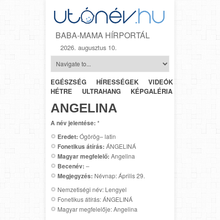
BABA-MAMA HÍRPORTÁL
2026. augusztus 10.
EGÉSZSÉG
HÍRESSÉGEK
VIDEÓK
HÉTRŐL-
HÉTRE
ULTRAHANG
KÉPGALÉRIA
SZÜLÉSZET
ANGELINA
A név jelentése:
*
Eredet:
Ógörög– latin
Fonetikus átírás:
ÁNGELINÁ
Magyar megfelelő:
Angelina
Becenév:
–
Megjegyzés:
Névnap: Április 29.
Nemzetiségi név: Lengyel
Fonetikus átírás: ÁNGELINÁ
Magyar megfelelője: Angelina