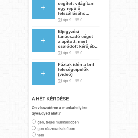
segített világítani
egy repülő
felszállásáho...
ápr 9
0
Eljegyzési
tanácsadó céget
alapított, mert
csalódott kérőjéb...
ápr 9
0
Fáztak idén a brit
feleségcipelők
(videó)
ápr 9
0
A HÉT KÉRDÉSE
Ön visszatérne a munkahelyére
gyes/gyed alatt?
igen, teljes munkaidőben
igen részmunkaidőben
nem