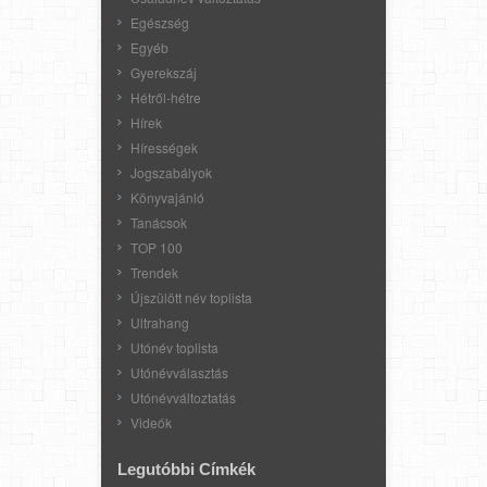
Egészség
Egyéb
Gyerekszáj
Hétről-hétre
Hírek
Hírességek
Jogszabályok
Könyvajánló
Tanácsok
TOP 100
Trendek
Újszülött név toplista
Ultrahang
Utónév toplista
Utónévválasztás
Utónévváltoztatás
Videók
Legutóbbi Címkék