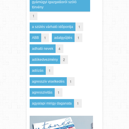
gyámügyi igazgatásról szóló
törvény
1
1
a szülés várható időpontja
1
1
ABB
adatgyűjtés
4
adható nevek
2
adókedvezmény
1
adózás
1
agresszív viselkedés
1
agresszivitás
1
agyalapi mirigy daganata