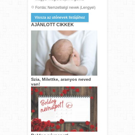
Forrás: Nemzetiségi nevek (Lengyel)
Vissza az utónevek listájához
AJÁNLOTT CIKKEK
Szia, Milettke, aranyos neved
van!