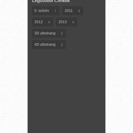
Legutóbbi Címkék
1
4
0. szűrés
2011
4
4
2012
2013
2
3D ultrahang
2
4D ultrahang