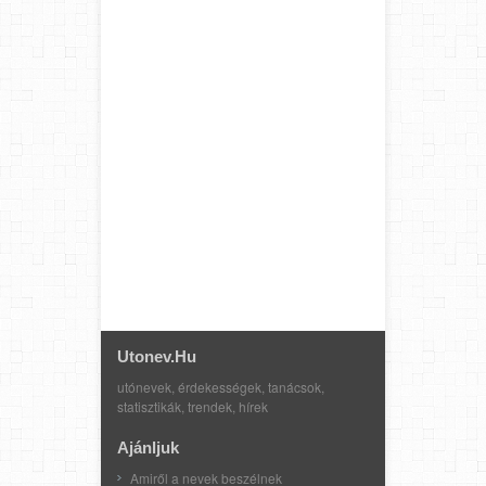
Utonev.hu
utónevek, érdekességek, tanácsok,
statisztikák, trendek, hírek
Ajánljuk
Amiről a nevek beszélnek