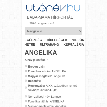
BABA-MAMA HÍRPORTÁL
2026. augusztus 8.
EGÉSZSÉG
HÍRESSÉGEK
VIDEÓK
HÉTRŐL-
HÉTRE
ULTRAHANG
KÉPGALÉRIA
SZÜLÉSZET
ANGELIKA
A név jelentése:
*
Eredet:
Latin
Fonetikus átírás:
ÁNGELIKÁ
Magyar megfelelő:
Angelika
Becenév:
–
Megjegyzés:
A XX. században ismert.
Névnap: Január 4. (4x)
Nemzetiségi név: Lengyel
Fonetikus átírás: ÁNGELIKÁ
Magyar megfelelője: Angelika