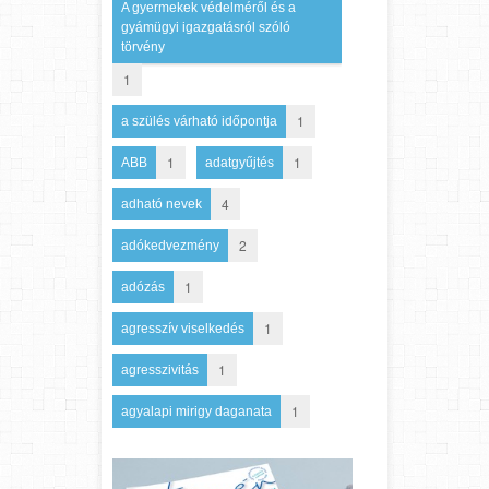
A gyermekek védelméről és a
gyámügyi igazgatásról szóló
törvény
1
1
a szülés várható időpontja
1
1
ABB
adatgyűjtés
4
adható nevek
2
adókedvezmény
1
adózás
1
agresszív viselkedés
1
agresszivitás
1
agyalapi mirigy daganata