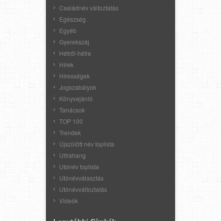
Családnév változtatás
Egészség
Egyéb
Gyerekszáj
Hétről-hétre
Hírek
Hírességek
Jogszabályok
Könyvajánló
Tanácsok
TOP 100
Trendek
Újszülött név toplista
Ultrahang
Utónév toplista
Utónévválasztás
Utónévváltoztatás
Videók