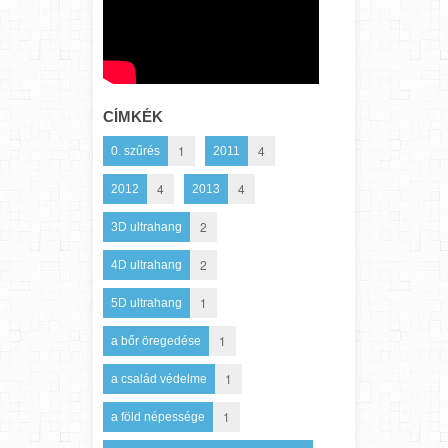
CÍMKÉK
1
4
0. szűrés
2011
4
4
2012
2013
2
3D ultrahang
2
4D ultrahang
1
5D ultrahang
1
a bőr öregedése
1
a család védelme
1
a föld népessége