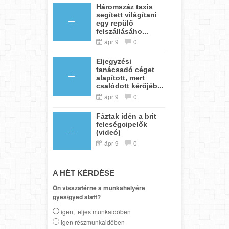
Háromszáz taxis
segített világítani
egy repülő
felszállásáho...
ápr 9
0
Eljegyzési
tanácsadó céget
alapított, mert
csalódott kérőjéb...
ápr 9
0
Fáztak idén a brit
feleségcipelők
(videó)
ápr 9
0
A HÉT KÉRDÉSE
Ön visszatérne a munkahelyére
gyes/gyed alatt?
igen, teljes munkaidőben
igen részmunkaidőben