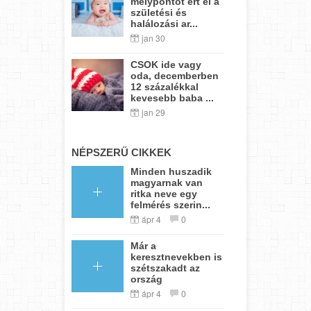
mélypontot ért el a
születési és
halálozási ar...
jan 30
CSOK ide vagy
oda, decemberben
12 százalékkal
kevesebb baba ...
jan 29
NÉPSZERŰ CIKKEK
Minden huszadik
magyarnak van
ritka neve egy
felmérés szerin...
ápr 4
0
Már a
keresztnevekben is
szétszakadt az
ország
ápr 4
0