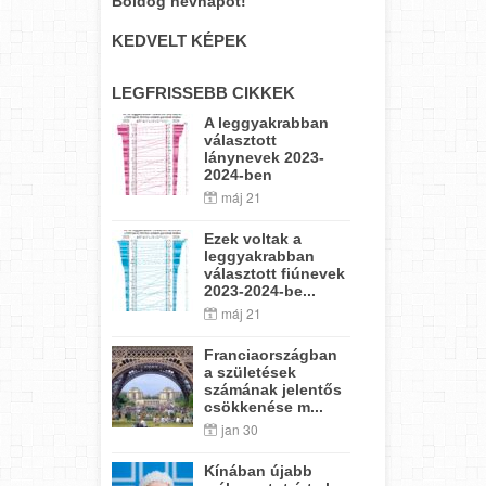
Boldog névnapot!
KEDVELT KÉPEK
LEGFRISSEBB CIKKEK
A leggyakrabban
választott
lánynevek 2023-
2024-ben
máj 21
Ezek voltak a
leggyakrabban
választott fiúnevek
2023-2024-be...
máj 21
Franciaországban
a születések
számának jelentős
csökkenése m...
jan 30
Kínában újabb