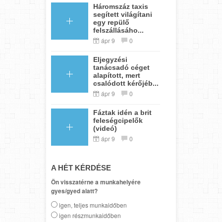
Háromszáz taxis
segített világítani
egy repülő
felszállásáho...
ápr 9
0
Eljegyzési
tanácsadó céget
alapított, mert
csalódott kérőjéb...
ápr 9
0
Fáztak idén a brit
feleségcipelők
(videó)
ápr 9
0
A HÉT KÉRDÉSE
Ön visszatérne a munkahelyére
gyes/gyed alatt?
igen, teljes munkaidőben
igen részmunkaidőben