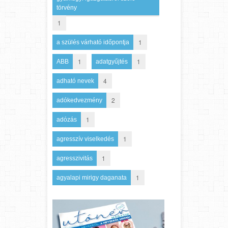
törvény
1
1
a szülés várható időpontja
1
1
ABB
adatgyűjtés
4
adható nevek
2
adókedvezmény
1
adózás
1
agresszív viselkedés
1
agresszivitás
1
agyalapi mirigy daganata