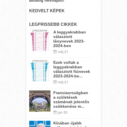
Boldog névnapot!
KEDVELT KÉPEK
LEGFRISSEBB CIKKEK
A leggyakrabban
választott
lánynevek 2023-
2024-ben
máj 21
Ezek voltak a
leggyakrabban
választott fiúnevek
2023-2024-be...
máj 21
Franciaországban
a születések
számának jelentős
csökkenése m...
jan 30
Kínában újabb