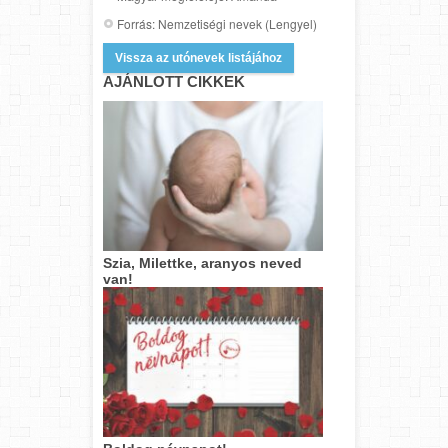
Forrás: Nemzetiségi nevek (Lengyel)
Vissza az utónevek listájához
AJÁNLOTT CIKKEK
Szia, Milettke, aranyos neved
van!