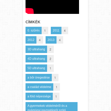
CÍMKÉK
1
4
0. szűrés
2011
4
4
2012
2013
2
3D ultrahang
2
4D ultrahang
1
5D ultrahang
1
a bőr öregedése
1
a család védelme
1
a föld népessége
A gyermekek védelméről és a
gyámügyi igazgatásról szóló