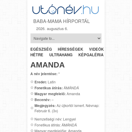
BABA-MAMA HÍRPORTÁL
2026. augusztus 6.
EGÉSZSÉG
HÍRESSÉGEK
VIDEÓK
HÉTRŐL-
HÉTRE
ULTRAHANG
KÉPGALÉRIA
SZÜLÉSZET
AMANDA
A név jelentése:
*
Eredet:
Latin
Fonetikus átírás:
ÁMÁNDÁ
Magyar megfelelő:
Amanda
Becenév:
–
Megjegyzés:
Az újkortól ismert. Névnap:
Február 6. (3x)
Nemzetiségi név: Lengyel
Fonetikus átírás: ÁMÁNDÁ
Magyar megfelelője: Amanda