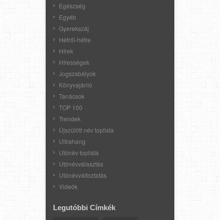
Egészség
Egyéb
Gyerekszáj
Hétről-hétre
Hírek
Hírességek
Jogszabályok
Könyvajánló
Tanácsok
TOP 100
Trendek
Újszülött név toplista
Ultrahang
Utónév toplista
Utónévválasztás
Utónévváltoztatás
Videók
Legutóbbi Címkék