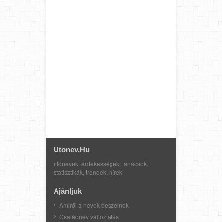
Utonev.hu
utónevek, érdekességek, tanácsok,
statisztikák, trendek, hírek
Ajánljuk
Amiről a nevek beszélnek
Családnév változtatás