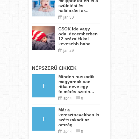
mélypontot ért el a
születési és
halálozási ar...
jan 30
CSOK ide vagy
oda, decemberben
12 százalékkal
kevesebb baba ...
jan 29
NÉPSZERŰ CIKKEK
Minden huszadik
magyarnak van
ritka neve egy
felmérés szerin...
ápr 4
0
Már a
keresztnevekben is
szétszakadt az
ország
ápr 4
0