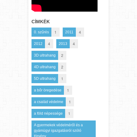
CÍMKÉK
1
4
0. szűrés
2011
4
4
2012
2013
2
3D ultrahang
2
4D ultrahang
1
5D ultrahang
1
a bőr öregedése
1
a család védelme
1
a föld népessége
A gyermekek védelméről és a
gyámügyi igazgatásról szóló
törvény