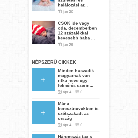
halálozási ar...
jan 30
CSOK ide vagy
oda, decemberben
12 százalékkal
kevesebb baba ...
jan 29
NÉPSZERŰ CIKKEK
Minden huszadik
magyarnak van
ritka neve egy
felmérés szerin...
ápr 4
0
Már a
keresztnevekben is
szétszakadt az
ország
ápr 4
0
Háromszáz taxis