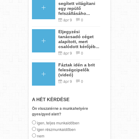
segített világítani
egy repülő
felszállásáho...
ápr 9
0
Eljegyzési
tanácsadó céget
alapított, mert
csalódott kérőjéb...
ápr 9
0
Fáztak idén a brit
feleségcipelők
(videó)
ápr 9
0
A HÉT KÉRDÉSE
Ön visszatérne a munkahelyére
gyes/gyed alatt?
igen, teljes munkaidőben
igen részmunkaidőben
nem