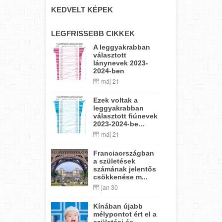
KEDVELT KÉPEK
LEGFRISSEBB CIKKEK
A leggyakrabban
választott
lánynevek 2023-
2024-ben
máj 21
Ezek voltak a
leggyakrabban
választott fiúnevek
2023-2024-be...
máj 21
Franciaországban
a születések
számának jelentős
csökkenése m...
jan 30
Kínában újabb
mélypontot ért el a
születési és