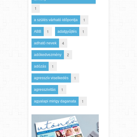
1
1
a szülés várható időpontja
1
1
ABB
adatgyűjtés
4
adható nevek
2
adókedvezmény
1
adózás
1
agresszív viselkedés
1
agresszivitás
1
agyalapi mirigy daganata