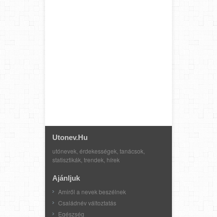
Utonev.hu
utónevek, érdekességek, tanácsok,
statisztikák, trendek, hírek
Ajánljuk
Amiről a nevek beszélnek
Családnév változtatás
Egészség