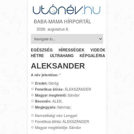
BABA-MAMA HÍRPORTÁL
2026. augusztus 6.
EGÉSZSÉG
HÍRESSÉGEK
VIDEÓK
HÉTRŐL-
HÉTRE
ULTRAHANG
KÉPGALÉRIA
SZÜLÉSZET
ALEKSANDER
A név jelentése:
*
Eredet:
Görög
Fonetikus átírás:
ÁLEKSZÁNDER
Magyar megfelelő:
Sándor
Becenév:
ALEK,
Megjegyzés:
Névnap:
Nemzetiségi név: Lengyel
Fonetikus átírás: ÁLEKSZÁNDER
Magyar megfelelője: Sándor