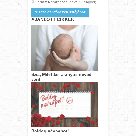
Forrás: Nemzetiségi nevek (Lengyel)
Vissza az utónevek listájához
AJÁNLOTT CIKKEK
Szia, Milettke, aranyos neved
van!
Boldog névnapot!