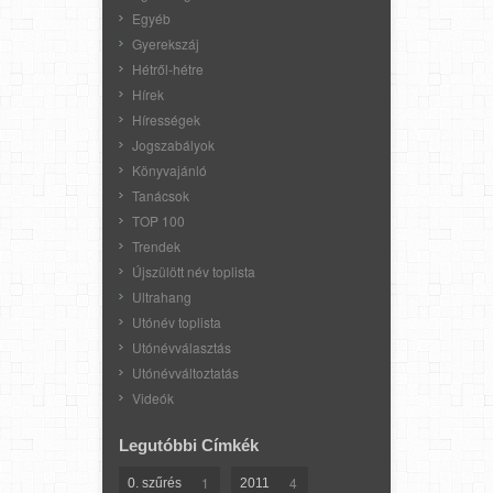
Egyéb
Gyerekszáj
Hétről-hétre
Hírek
Hírességek
Jogszabályok
Könyvajánló
Tanácsok
TOP 100
Trendek
Újszülött név toplista
Ultrahang
Utónév toplista
Utónévválasztás
Utónévváltoztatás
Videók
Legutóbbi Címkék
1
4
0. szűrés
2011