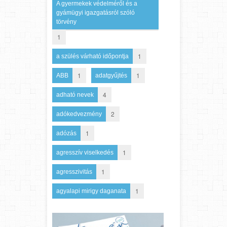
A gyermekek védelméről és a
gyámügyi igazgatásról szóló
törvény
1
1
a szülés várható időpontja
1
1
ABB
adatgyűjtés
4
adható nevek
2
adókedvezmény
1
adózás
1
agresszív viselkedés
1
agresszivitás
1
agyalapi mirigy daganata