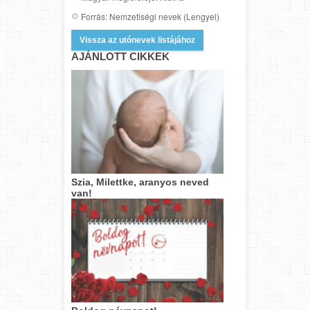
Forrás: Nemzetiségi nevek (Lengyel)
Vissza az utónevek listájához
AJÁNLOTT CIKKEK
Szia, Milettke, aranyos neved
van!