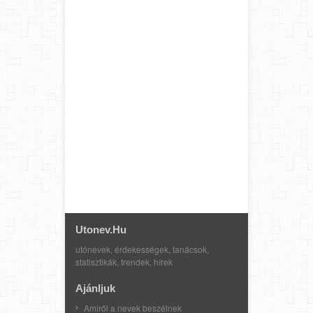
Utonev.hu
utónevek, érdekességek, tanácsok,
statisztikák, trendek, hírek
Ajánljuk
Amiről a nevek beszélnek