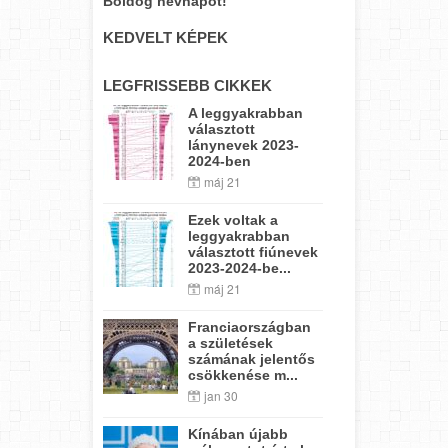
Boldog névnapot!
KEDVELT KÉPEK
LEGFRISSEBB CIKKEK
A leggyakrabban
választott
lánynevek 2023-
2024-ben
máj 21
Ezek voltak a
leggyakrabban
választott fiúnevek
2023-2024-be...
máj 21
Franciaországban
a születések
számának jelentős
csökkenése m...
jan 30
Kínában újabb