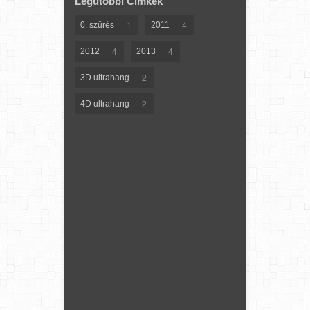
Legutóbbi Címkék
1
4
0. szűrés
2011
4
4
2012
2013
2
3D ultrahang
2
4D ultrahang