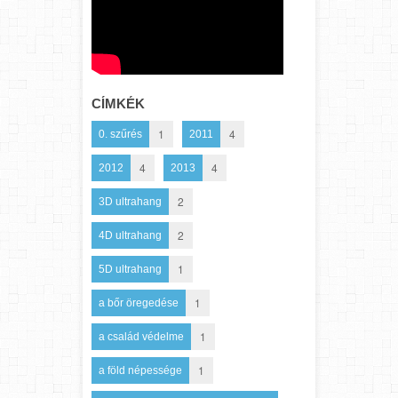
CÍMKÉK
1
4
0. szűrés
2011
4
4
2012
2013
2
3D ultrahang
2
4D ultrahang
1
5D ultrahang
1
a bőr öregedése
1
a család védelme
1
a föld népessége