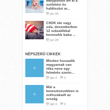
mélypontot ért el a
születési és
halálozási ar...
jan 30
CSOK ide vagy
oda, decemberben
12 százalékkal
kevesebb baba ...
jan 29
NÉPSZERŰ CIKKEK
Minden huszadik
magyarnak van
ritka neve egy
felmérés szerin...
ápr 4
0
Már a
keresztnevekben is
szétszakadt az
ország
ápr 4
0