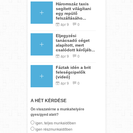
Háromszáz taxis
segített világítani
egy repülő
felszállásáho...
ápr 9
0
Eljegyzési
tanácsadó céget
alapított, mert
csalódott kérőjéb...
ápr 9
0
Fáztak idén a brit
feleségcipelők
(videó)
ápr 9
0
A HÉT KÉRDÉSE
Ön visszatérne a munkahelyére
gyes/gyed alatt?
igen, teljes munkaidőben
igen részmunkaidőben