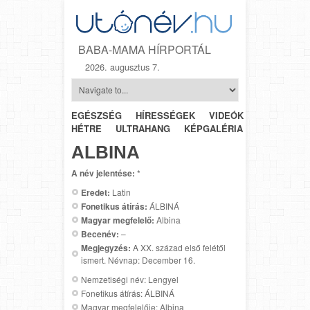
BABA-MAMA HÍRPORTÁL
2026. augusztus 7.
EGÉSZSÉG
HÍRESSÉGEK
VIDEÓK
HÉTRŐL-
HÉTRE
ULTRAHANG
KÉPGALÉRIA
SZÜLÉSZET
ALBINA
A név jelentése:
*
Eredet:
Latin
Fonetikus átírás:
ÁLBINÁ
Magyar megfelelő:
Albina
Becenév:
–
Megjegyzés:
A XX. század első felétől
ismert. Névnap: December 16.
Nemzetiségi név: Lengyel
Fonetikus átírás: ÁLBINÁ
Magyar megfelelője: Albina