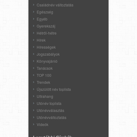
Családnév változtatás
Egészség
Egyéb
Gyerekszáj
Hétről-hétre
Hírek
Hírességek
Jogszabályok
Könyvajánló
Tanácsok
TOP 100
Trendek
Újszülött név toplista
Ultrahang
Utónév toplista
Utónévválasztás
Utónévváltoztatás
Videók