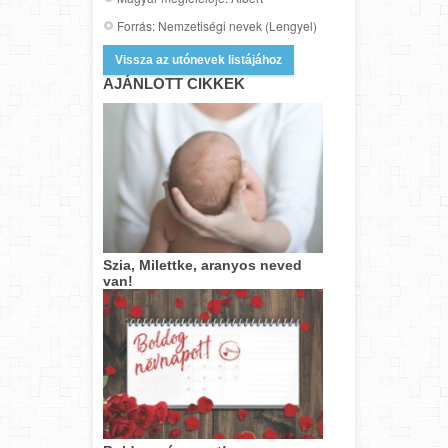
Forrás: Nemzetiségi nevek (Lengyel)
Vissza az utónevek listájához
AJÁNLOTT CIKKEK
Szia, Milettke, aranyos neved
van!