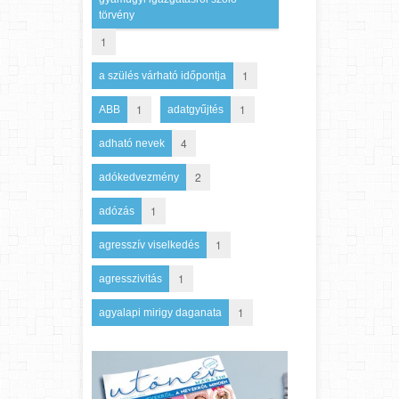
törvény
1
1
a szülés várható időpontja
1
1
ABB
adatgyűjtés
4
adható nevek
2
adókedvezmény
1
adózás
1
agresszív viselkedés
1
agresszivitás
1
agyalapi mirigy daganata