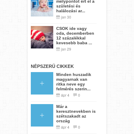
mélypontot ért el a
születési és
halálozási ar...
jan 30
CSOK ide vagy
oda, decemberben
12 százalékkal
kevesebb baba ...
jan 29
NÉPSZERŰ CIKKEK
Minden huszadik
magyarnak van
ritka neve egy
felmérés szerin...
ápr 4
0
Már a
keresztnevekben is
szétszakadt az
ország
ápr 4
0