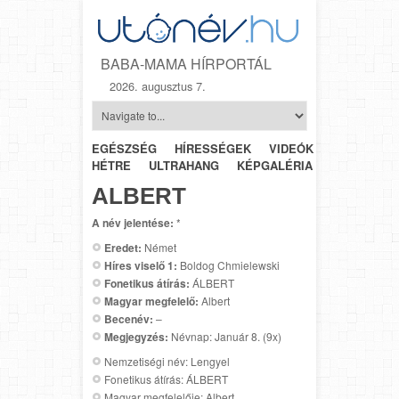
BABA-MAMA HÍRPORTÁL
2026. augusztus 7.
EGÉSZSÉG
HÍRESSÉGEK
VIDEÓK
HÉTRŐL-
HÉTRE
ULTRAHANG
KÉPGALÉRIA
SZÜLÉSZET
ALBERT
A név jelentése:
*
Eredet:
Német
Híres viselő 1:
Boldog Chmielewski
Fonetikus átírás:
ÁLBERT
Magyar megfelelő:
Albert
Becenév:
–
Megjegyzés:
Névnap: Január 8. (9x)
Nemzetiségi név: Lengyel
Fonetikus átírás: ÁLBERT
Magyar megfelelője: Albert