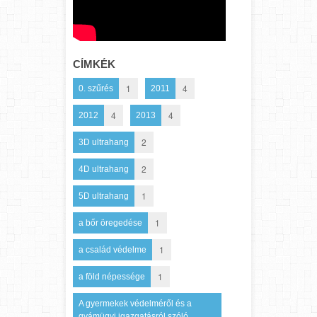
CÍMKÉK
1
4
0. szűrés
2011
4
4
2012
2013
2
3D ultrahang
2
4D ultrahang
1
5D ultrahang
1
a bőr öregedése
1
a család védelme
1
a föld népessége
A gyermekek védelméről és a
gyámügyi igazgatásról szóló