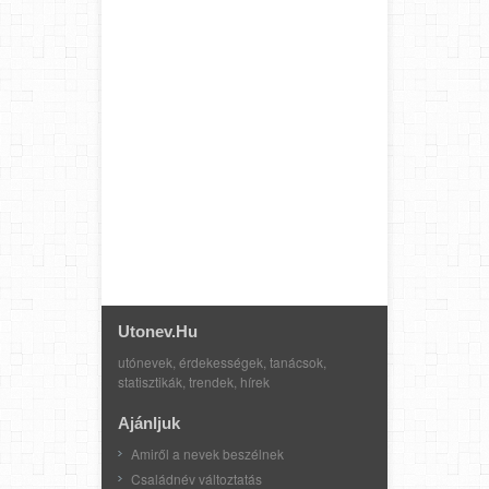
Utonev.hu
utónevek, érdekességek, tanácsok,
statisztikák, trendek, hírek
Ajánljuk
Amiről a nevek beszélnek
Családnév változtatás