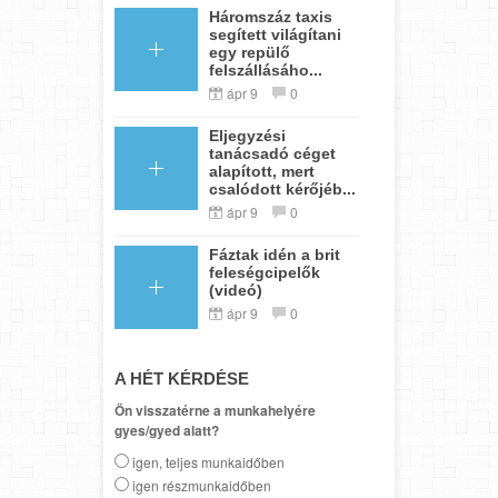
Háromszáz taxis
segített világítani
egy repülő
felszállásáho...
ápr 9
0
Eljegyzési
tanácsadó céget
alapított, mert
csalódott kérőjéb...
ápr 9
0
Fáztak idén a brit
feleségcipelők
(videó)
ápr 9
0
A HÉT KÉRDÉSE
Ön visszatérne a munkahelyére
gyes/gyed alatt?
igen, teljes munkaidőben
igen részmunkaidőben