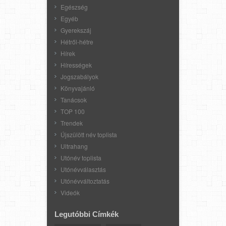
Egészség
Egyéb
Gyerekszáj
Hétről-hétre
Hírek
Hírességek
Jogszabályok
Könyvajánló
Tanácsok
TOP 100
Trendek
Újszülött név toplista
Ultrahang
Utónév toplista
Utónévválasztás
Utónévváltoztatás
Videók
Legutóbbi Címkék