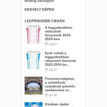
Boldog névnapot!
KEDVELT KÉPEK
LEGFRISSEBB CIKKEK
A leggyakrabban
választott
lánynevek 2023-
2024-ben
máj 21
Ezek voltak a
leggyakrabban
választott fiúnevek
2023-2024-be...
máj 21
Franciaországban
a születések
számának jelentős
csökkenése m...
jan 30
Kínában újabb