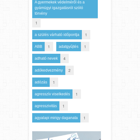
A gyermekek védelméről és a
gyámügyi igazgatásról szóló
törvény
1
1
a szülés várható időpontja
1
1
ABB
adatgyűjtés
4
adható nevek
2
adókedvezmény
1
adózás
1
agresszív viselkedés
1
agresszivitás
1
agyalapi mirigy daganata