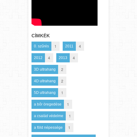
CÍMKÉK
1
4
0. szűrés
2011
4
4
2012
2013
2
3D ultrahang
2
4D ultrahang
1
5D ultrahang
1
a bőr öregedése
1
a család védelme
1
a föld népessége