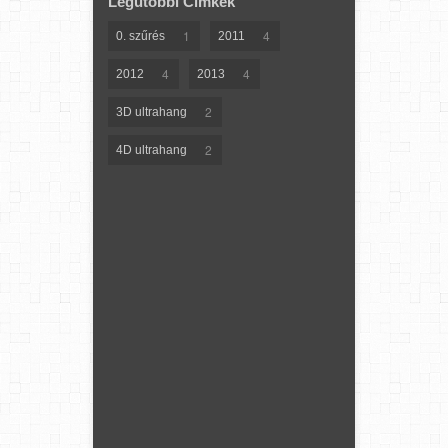
Legutóbbi Címkék
1
4
0. szűrés
2011
4
4
2012
2013
2
3D ultrahang
2
4D ultrahang