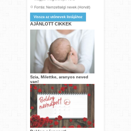
Forrás: Nemzetiségi nevek (Horvát)
Vissza az utónevek listájához
AJÁNLOTT CIKKEK
Szia, Milettke, aranyos neved
van!