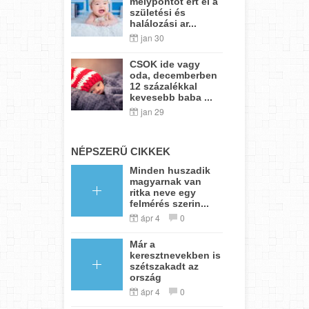
mélypontot ért el a
születési és
halálozási ar...
jan 30
CSOK ide vagy
oda, decemberben
12 százalékkal
kevesebb baba ...
jan 29
NÉPSZERŰ CIKKEK
Minden huszadik
magyarnak van
ritka neve egy
felmérés szerin...
ápr 4
0
Már a
keresztnevekben is
szétszakadt az
ország
ápr 4
0