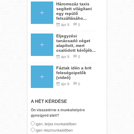
Háromszáz taxis
segített világítani
egy repülő
felszállásáho...
ápr 9
0
Eljegyzési
tanácsadó céget
alapított, mert
csalódott kérőjéb...
ápr 9
0
Fáztak idén a brit
feleségcipelők
(videó)
ápr 9
0
A HÉT KÉRDÉSE
Ön visszatérne a munkahelyére
gyes/gyed alatt?
igen, teljes munkaidőben
igen részmunkaidőben