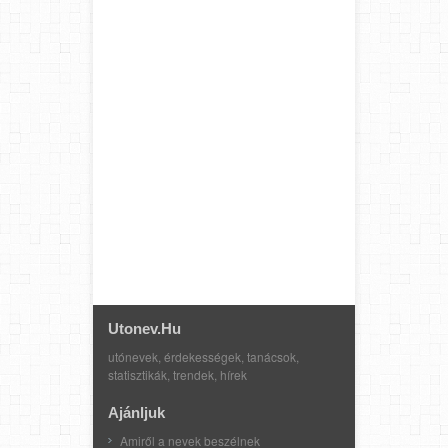
Utonev.hu
utónevek, érdekességek, tanácsok,
statisztikák, trendek, hírek
Ajánljuk
Amiről a nevek beszélnek