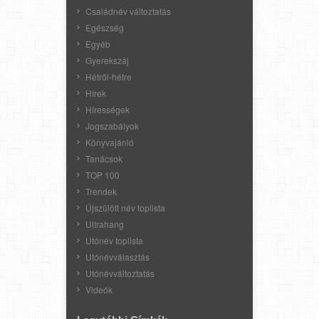
Családnév változtatás
Egészség
Egyéb
Gyerekszáj
Hétről-hétre
Hírek
Hírességek
Jogszabályok
Könyvajánló
Tanácsok
TOP 100
Trendek
Újszülött név toplista
Ultrahang
Utónév toplista
Utónévválasztás
Utónévváltoztatás
Videók