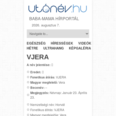
BABA-MAMA HÍRPORTÁL
2026. augusztus 7.
EGÉSZSÉG
HÍRESSÉGEK
VIDEÓK
HÉTRŐL-
HÉTRE
ULTRAHANG
KÉPGALÉRIA
SZÜLÉSZET
VJERA
A név jelentése:

Eredet:

Fonetikus átírás:
VJERA
Magyar megfelelő:
Vera
Becenév:
–
Megjegyzés:
Névnap: Január 23. Április
23.
Nemzetiségi név: Horvát
Fonetikus átírás: VJERA
Magyar megfelelője: Vera