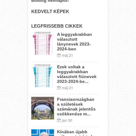
Boldog névnapot!
KEDVELT KÉPEK
LEGFRISSEBB CIKKEK
A leggyakrabban
választott
lánynevek 2023-
2024-ben
máj 21
Ezek voltak a
leggyakrabban
választott fiúnevek
2023-2024-be...
máj 21
Franciaországban
a születések
számának jelentős
csökkenése m...
jan 30
Kínában újabb