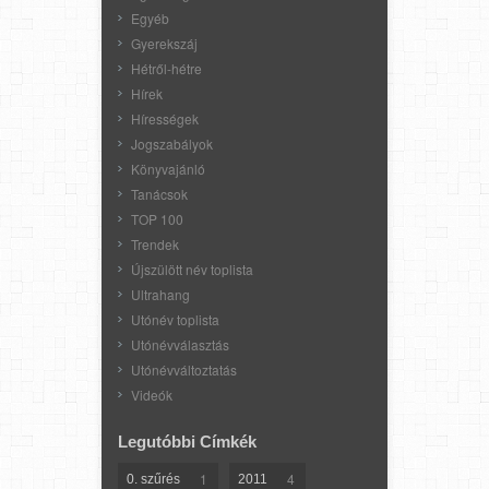
Egyéb
Gyerekszáj
Hétről-hétre
Hírek
Hírességek
Jogszabályok
Könyvajánló
Tanácsok
TOP 100
Trendek
Újszülött név toplista
Ultrahang
Utónév toplista
Utónévválasztás
Utónévváltoztatás
Videók
Legutóbbi Címkék
1
4
0. szűrés
2011