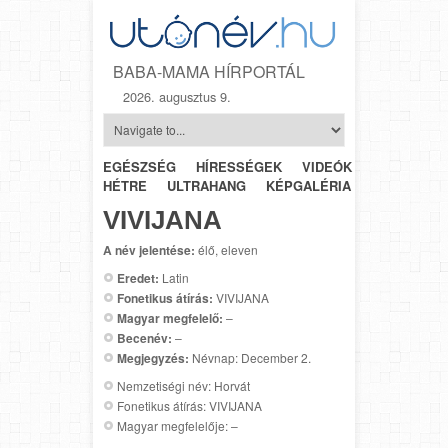
BABA-MAMA HÍRPORTÁL
2026. augusztus 9.
EGÉSZSÉG
HÍRESSÉGEK
VIDEÓK
HÉTRŐL-
HÉTRE
ULTRAHANG
KÉPGALÉRIA
SZÜLÉSZET
VIVIJANA
A név jelentése:
élő, eleven
Eredet:
Latin
Fonetikus átírás:
VIVIJANA
Magyar megfelelő:
–
Becenév:
–
Megjegyzés:
Névnap: December 2.
Nemzetiségi név: Horvát
Fonetikus átírás: VIVIJANA
Magyar megfelelője: –