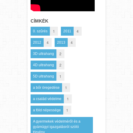
CÍMKÉK
1
4
0. szűrés
2011
4
4
2012
2013
2
3D ultrahang
2
4D ultrahang
1
5D ultrahang
1
a bőr öregedése
1
a család védelme
1
a föld népessége
A gyermekek védelméről és a
gyámügyi igazgatásról szóló
törvény