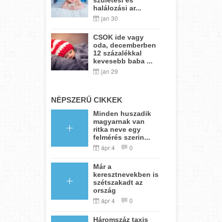
halálozási ar...
jan 30
CSOK ide vagy
oda, decemberben
12 százalékkal
kevesebb baba ...
jan 29
NÉPSZERŰ CIKKEK
Minden huszadik
magyarnak van
ritka neve egy
felmérés szerin...
ápr 4
0
Már a
keresztnevekben is
szétszakadt az
ország
ápr 4
0
Háromszáz taxis