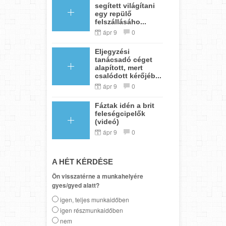
segített világítani
egy repülő
felszállásáho...
ápr 9
0
Eljegyzési
tanácsadó céget
alapított, mert
csalódott kérőjéb...
ápr 9
0
Fáztak idén a brit
feleségcipelők
(videó)
ápr 9
0
A HÉT KÉRDÉSE
Ön visszatérne a munkahelyére
gyes/gyed alatt?
igen, teljes munkaidőben
igen részmunkaidőben
nem