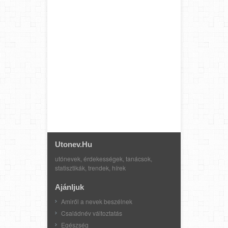
Utonev.hu
utónevek, érdekességek, tanácsok,
statisztikák, trendek, hírek
Ajánljuk
Amiről a nevek beszélnek
Családnév változtatás
Egészség