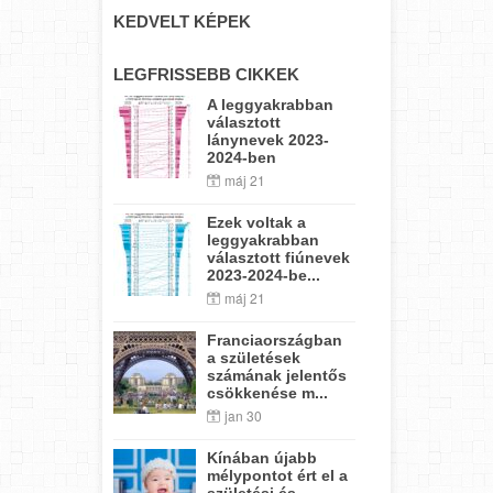
KEDVELT KÉPEK
LEGFRISSEBB CIKKEK
A leggyakrabban
választott
lánynevek 2023-
2024-ben
máj 21
Ezek voltak a
leggyakrabban
választott fiúnevek
2023-2024-be...
máj 21
Franciaországban
a születések
számának jelentős
csökkenése m...
jan 30
Kínában újabb
mélypontot ért el a
születési és