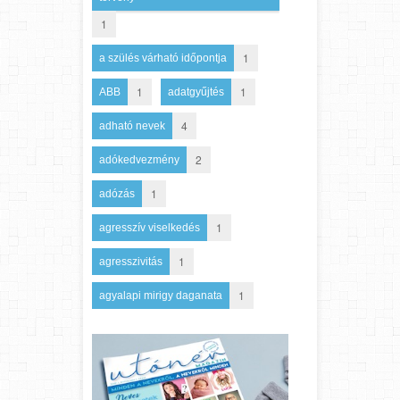
1
1
a szülés várható időpontja
1
1
ABB
adatgyűjtés
4
adható nevek
2
adókedvezmény
1
adózás
1
agresszív viselkedés
1
agresszivitás
1
agyalapi mirigy daganata