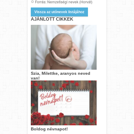
Forrás: Nemzetiségi nevek (Horvát)
Vissza az utónevek listájához
AJÁNLOTT CIKKEK
Szia, Milettke, aranyos neved
van!
Boldog névnapot!