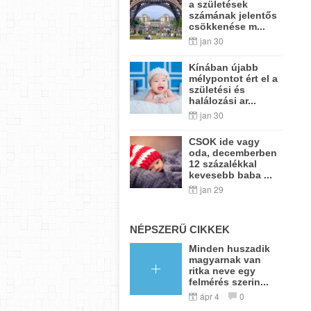
a születések
számának jelentős
csökkenése m...
jan 30
Kínában újabb
mélypontot ért el a
születési és
halálozási ar...
jan 30
CSOK ide vagy
oda, decemberben
12 százalékkal
kevesebb baba ...
jan 29
NÉPSZERŰ CIKKEK
Minden huszadik
magyarnak van
ritka neve egy
felmérés szerin...
ápr 4
0