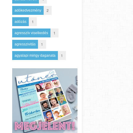
2
adókedvezmény
1
adózás
1
agresszív viselkedés
1
agresszivitás
1
agyalapi mirigy daganata