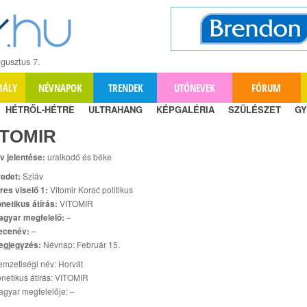
gusztus 7.
BÁLY
NÉVNAPOK
TRENDEK
UTÓNEVEK
FÓRUM
HÉTRŐL-HÉTRE
ULTRAHANG
KÉPGALÉRIA
SZÜLÉSZET
GY
ITOMIR
v jelentése:
uralkodó és béke
edet:
Szláv
res viselő 1:
Vitomir Korać politikus
netikus átírás:
VITOMIR
agyar megfelelő:
–
ecenév:
–
egjegyzés:
Névnap: Február 15.
mzetiségi név: Horvát
netikus átírás: VITOMIR
gyar megfelelője: –