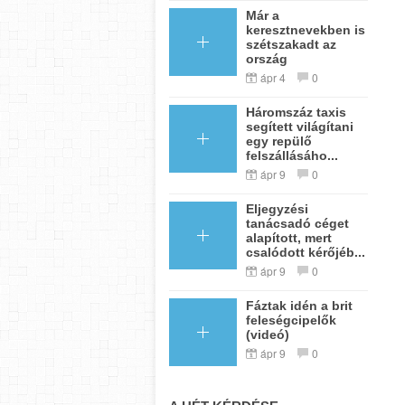
Már a
keresztnevekben is
szétszakadt az
ország
ápr 4
0
Háromszáz taxis
segített világítani
egy repülő
felszállásáho...
ápr 9
0
Eljegyzési
tanácsadó céget
alapított, mert
csalódott kérőjéb...
ápr 9
0
Fáztak idén a brit
feleségcipelők
(videó)
ápr 9
0