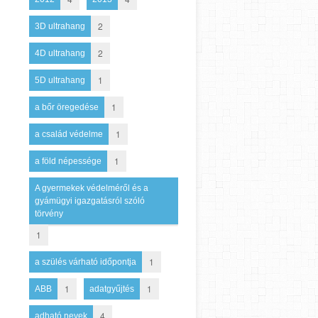
2
3D ultrahang
2
4D ultrahang
1
5D ultrahang
1
a bőr öregedése
1
a család védelme
1
a föld népessége
A gyermekek védelméről és a
gyámügyi igazgatásról szóló
törvény
1
1
a szülés várható időpontja
1
1
ABB
adatgyűjtés
4
adható nevek