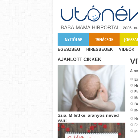
BABA-MAMA HÍRPORTÁL
2026. au
NYITÓLAP
TANÁCSOK
JOGSZA
EGÉSZSÉG
HÍRESSÉGEK
VIDEÓK
AJÁNLOTT CIKKEK
V
A né
Er
Hí
Fo
M
B
M
Szia, Milettke, aranyos neved
Ne
van!
Fo
Ma