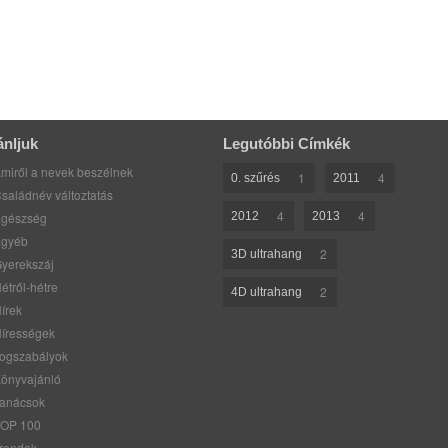
ánljuk
Legutóbbi Címkék
miről a nevek beszélnek
1
4
0. szűrés
2011
saládnév változtatás
4
4
gészség
2012
2013
gyéb
2
3D ultrahang
yerekszáj
étről-hétre
2
4D ultrahang
írek
írességek
ogszabályok
önyvajánló
anácsok
OP 100
rendek