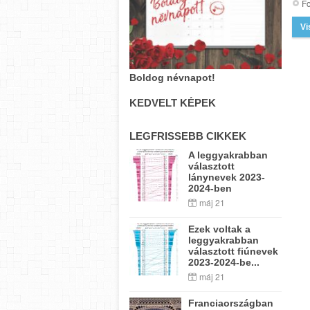
Fo
Vi
Boldog névnapot!
KEDVELT KÉPEK
LEGFRISSEBB CIKKEK
A leggyakrabban
választott
lánynevek 2023-
2024-ben
máj 21
Ezek voltak a
leggyakrabban
választott fiúnevek
2023-2024-be...
máj 21
Franciaországban