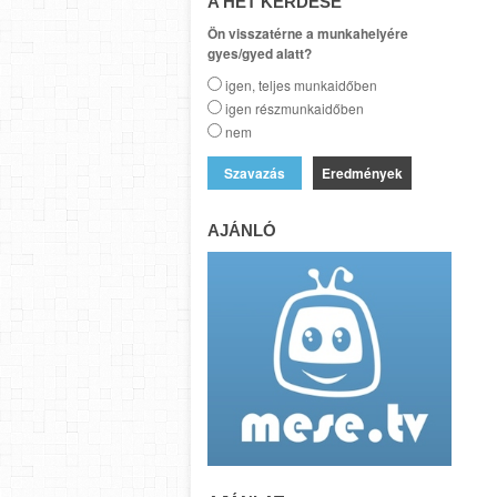
A HÉT KÉRDÉSE
Ön visszatérne a munkahelyére
gyes/gyed alatt?
igen, teljes munkaidőben
igen részmunkaidőben
nem
Eredmények
AJÁNLÓ