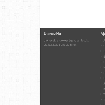
Utonev.hu
Aj
utónevek, érdekességek, tanácsok,
A
statisztikák, trendek, hírek
C
E
E
G
H
H
H
J
K
T
T
T