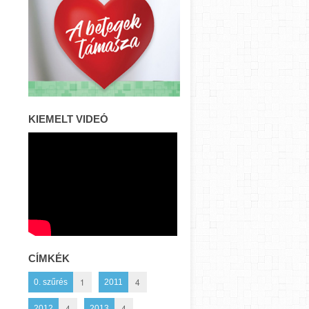
KIEMELT VIDEÓ
CÍMKÉK
1
4
0. szűrés
2011
4
4
2012
2013