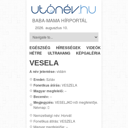
BABA-MAMA HÍRPORTÁL
2026. augusztus 10.
EGÉSZSÉG
HÍRESSÉGEK
VIDEÓK
HÉTRŐL-
HÉTRE
ULTRAHANG
KÉPGALÉRIA
SZÜLÉSZET
VESELA
A név jelentése:
vidám
Eredet:
Szláv
Fonetikus átírás:
VESZELA
Magyar megfelelő:
–
Becenév:
–
Megjegyzés:
VESELJKO női megfelelője.
Névnap: 
Nemzetiségi név: Horvát
Fonetikus átírás: VESZELA
Magyar megfelelője: –