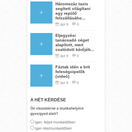
Háromszáz taxis
segített világítani
egy repülő
felszállásáho...
ápr 9
0
Eljegyzési
tanácsadó céget
alapított, mert
csalódott kérőjéb...
ápr 9
0
Fáztak idén a brit
feleségcipelők
(videó)
ápr 9
0
A HÉT KÉRDÉSE
Ön visszatérne a munkahelyére
gyes/gyed alatt?
igen, teljes munkaidőben
igen részmunkaidőben