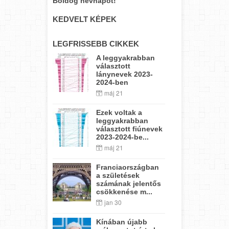
Boldog névnapot!
KEDVELT KÉPEK
LEGFRISSEBB CIKKEK
A leggyakrabban
választott
lánynevek 2023-
2024-ben
máj 21
Ezek voltak a
leggyakrabban
választott fiúnevek
2023-2024-be...
máj 21
Franciaországban
a születések
számának jelentős
csökkenése m...
jan 30
Kínában újabb