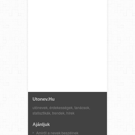
Utonev.hu
utónevek, érdekességek, tanácsok,
statisztikák, trendek, hírek
Ajánljuk
Amiről a nevek beszélnek