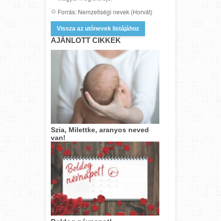
Forrás: Nemzetiségi nevek (Horvát)
Vissza az utónevek listájához
AJÁNLOTT CIKKEK
Szia, Milettke, aranyos neved
van!