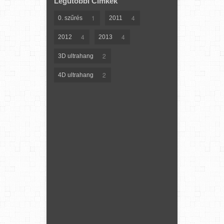
Legutóbbi Címkék
1
4
0. szűrés
2011
4
4
2012
2013
2
3D ultrahang
2
4D ultrahang