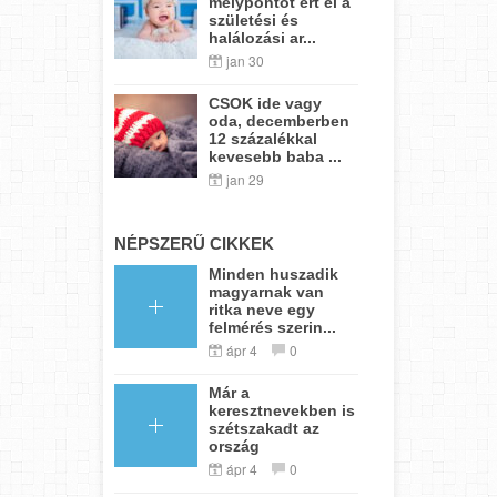
mélypontot ért el a
születési és
halálozási ar...
jan 30
CSOK ide vagy
oda, decemberben
12 százalékkal
kevesebb baba ...
jan 29
NÉPSZERŰ CIKKEK
Minden huszadik
magyarnak van
ritka neve egy
felmérés szerin...
ápr 4
0
Már a
keresztnevekben is
szétszakadt az
ország
ápr 4
0