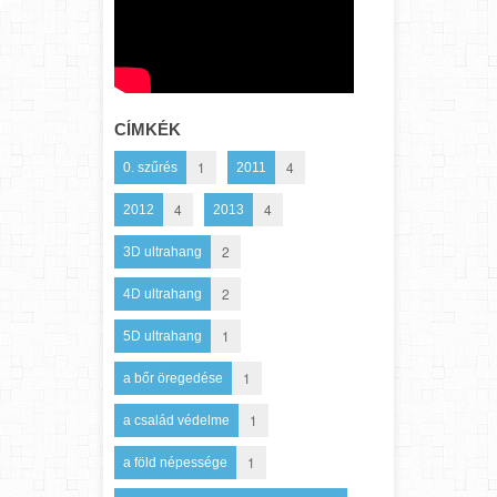
CÍMKÉK
1
4
0. szűrés
2011
4
4
2012
2013
2
3D ultrahang
2
4D ultrahang
1
5D ultrahang
1
a bőr öregedése
1
a család védelme
1
a föld népessége