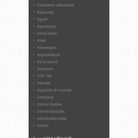
Családnév változtatás
Egészség
Egyéb
Gyerekszáj
Hétről-hétre
Hírek
Hírességek
Jogszabályok
Könyvajánló
Tanácsok
TOP 100
Trendek
Újszülött név toplista
Ultrahang
Utónév toplista
Utónévválasztás
Utónévváltoztatás
Videók