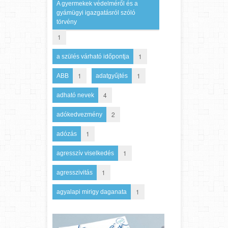
A gyermekek védelméről és a
gyámügyi igazgatásról szóló
törvény
1
1
a szülés várható időpontja
1
1
ABB
adatgyűjtés
4
adható nevek
2
adókedvezmény
1
adózás
1
agresszív viselkedés
1
agresszivitás
1
agyalapi mirigy daganata