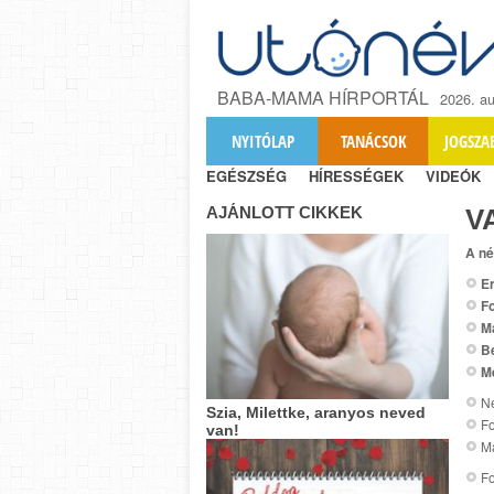
BABA-MAMA HÍRPORTÁL
2026. au
NYITÓLAP
TANÁCSOK
JOGSZA
EGÉSZSÉG
HÍRESSÉGEK
VIDEÓK
AJÁNLOTT CIKKEK
V
A né
Er
Fo
M
B
M
Ne
Szia, Milettke, aranyos neved
Fo
van!
Ma
Fo