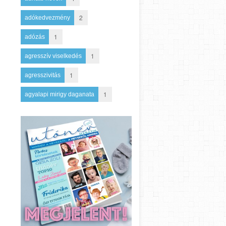
2
adókedvezmény
1
adózás
1
agresszív viselkedés
1
agresszivitás
1
agyalapi mirigy daganata