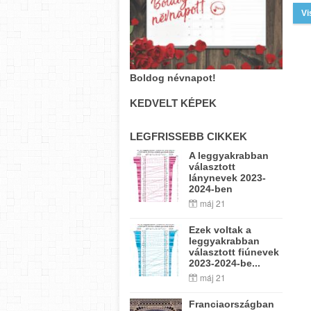
Vi
Boldog névnapot!
KEDVELT KÉPEK
LEGFRISSEBB CIKKEK
A leggyakrabban
választott
lánynevek 2023-
2024-ben
máj 21
Ezek voltak a
leggyakrabban
választott fiúnevek
2023-2024-be...
máj 21
Franciaországban