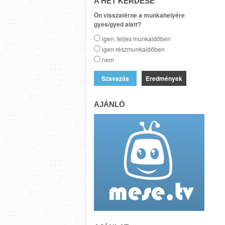
A HÉT KÉRDÉSE
Ön visszatérne a munkahelyére
gyes/gyed alatt?
igen, teljes munkaidőben
igen részmunkaidőben
nem
Eredmények
AJÁNLÓ