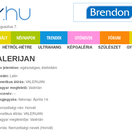
gusztus 7.
BÁLY
NÉVNAPOK
TRENDEK
UTÓNEVEK
FÓRUM
HÉTRŐL-HÉTRE
ULTRAHANG
KÉPGALÉRIA
SZÜLÉSZET
GY
ALERIJAN
v jelentése:
egészséges, életvidám
edet:
Latin
netikus átírás:
VALERIJAN
agyar megfelelő:
Valérián
ecenév:
–
egjegyzés:
Névnap: Április 14.
mzetiségi név: Horvát
netikus átírás: VALERIJAN
gyar megfelelője: Valérián
rrás: Nemzetiségi nevek (Horvát)