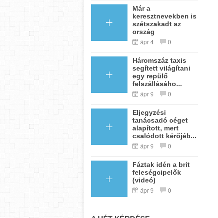
Már a
keresztnevekben is
szétszakadt az
ország
ápr 4
0
Háromszáz taxis
segített világítani
egy repülő
felszállásáho...
ápr 9
0
Eljegyzési
tanácsadó céget
alapított, mert
csalódott kérőjéb...
ápr 9
0
Fáztak idén a brit
feleségcipelők
(videó)
ápr 9
0