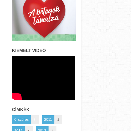
KIEMELT VIDEÓ
CÍMKÉK
1
4
0. szűrés
2011
4
4
2012
2013