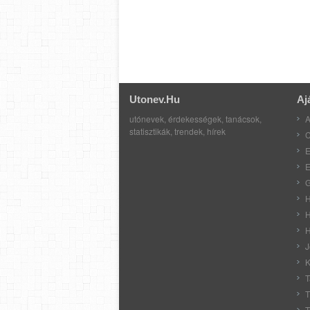
Utonev.hu
Aj
utónevek, érdekességek, tanácsok,
A
statisztikák, trendek, hírek
C
E
E
G
H
H
H
J
K
T
T
T