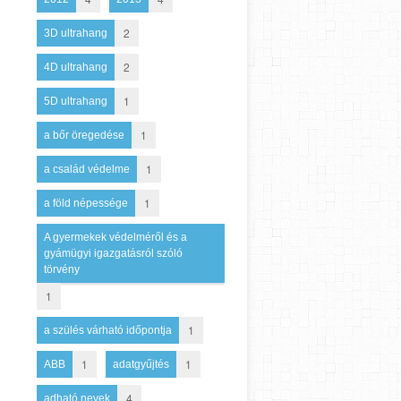
2
3D ultrahang
2
4D ultrahang
1
5D ultrahang
1
a bőr öregedése
1
a család védelme
1
a föld népessége
A gyermekek védelméről és a
gyámügyi igazgatásról szóló
törvény
1
1
a szülés várható időpontja
1
1
ABB
adatgyűjtés
4
adható nevek