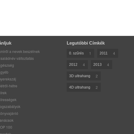
ánljuk
Legutóbbi Címkék
miről a nevek beszélnek
1
4
0. szűrés
2011
saládnév változtatás
4
4
gészség
2012
2013
gyéb
2
3D ultrahang
yerekszáj
étről-hétre
2
4D ultrahang
írek
írességek
ogszabályok
önyvajánló
anácsok
OP 100
rendek