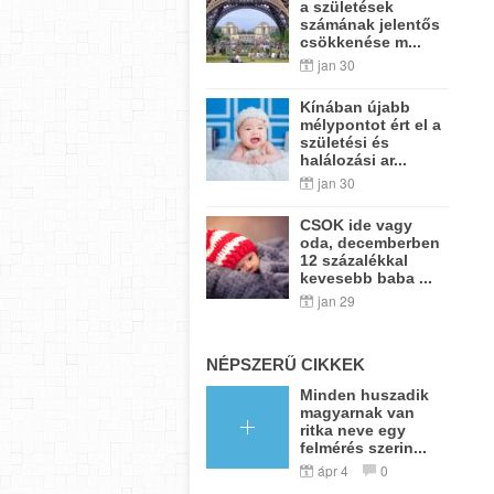
a születések
számának jelentős
csökkenése m...
jan 30
Kínában újabb
mélypontot ért el a
születési és
halálozási ar...
jan 30
CSOK ide vagy
oda, decemberben
12 százalékkal
kevesebb baba ...
jan 29
NÉPSZERŰ CIKKEK
Minden huszadik
magyarnak van
ritka neve egy
felmérés szerin...
ápr 4
0