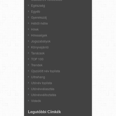
Egészség
Egyéb
Gyerekszáj
Hétről-hétre
Hírek
Hírességek
Jogszabályok
Könyvajánló
Tanácsok
TOP 100
Trendek
Újszülött név toplista
Ultrahang
Utónév toplista
Utónévválasztás
Utónévváltoztatás
Videók
Legutóbbi Címkék