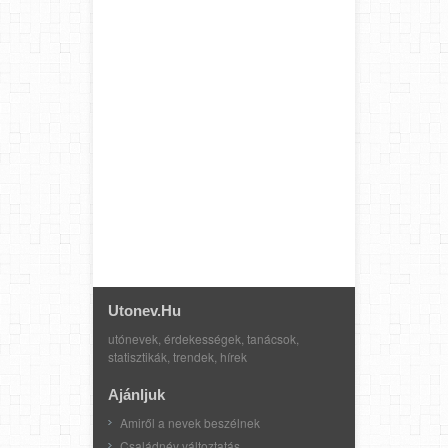
Utonev.hu
utónevek, érdekességek, tanácsok,
statisztikák, trendek, hírek
Ajánljuk
Amiről a nevek beszélnek
Családnév változtatás