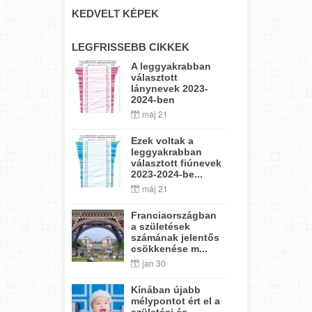
KEDVELT KÉPEK
LEGFRISSEBB CIKKEK
A leggyakrabban
választott
lánynevek 2023-
2024-ben
máj 21
Ezek voltak a
leggyakrabban
választott fiúnevek
2023-2024-be...
máj 21
Franciaországban
a születések
számának jelentős
csökkenése m...
jan 30
Kínában újabb
mélypontot ért el a
születési és