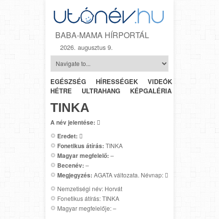
BABA-MAMA HÍRPORTÁL
2026. augusztus 9.
EGÉSZSÉG
HÍRESSÉGEK
VIDEÓK
HÉTRŐL-
HÉTRE
ULTRAHANG
KÉPGALÉRIA
SZÜLÉSZET
TINKA
A név jelentése:

Eredet:

Fonetikus átírás:
TINKA
Magyar megfelelő:
–
Becenév:
–
Megjegyzés:
AGATA változata. Névnap: 
Nemzetiségi név: Horvát
Fonetikus átírás: TINKA
Magyar megfelelője: –