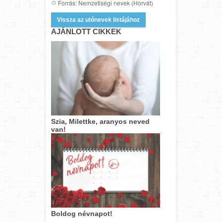
Forrás: Nemzetiségi nevek (Horvát)
Vissza az utónevek listájához
AJÁNLOTT CIKKEK
Szia, Milettke, aranyos neved
van!
Boldog névnapot!