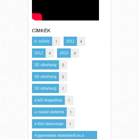
CÍMKÉK
1
4
0. szűrés
2011
4
4
2012
2013
2
3D ultrahang
2
4D ultrahang
1
5D ultrahang
1
a bőr öregedése
1
a család védelme
1
a föld népessége
A gyermekek védelméről és a