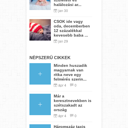
halálozási ar...
jan 30
CSOK ide vagy
oda, decemberben
12 százalékkal
kevesebb baba ...
jan 29
NÉPSZERŰ CIKKEK
Minden huszadik
magyarnak van
ritka neve egy
felmérés szerin...
ápr 4
0
Már a
keresztnevekben is
szétszakadt az
ország
ápr 4
0
Háromszáz taxis