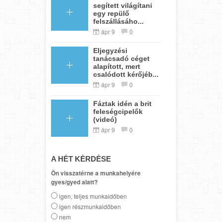
segített világítani
egy repülő
felszállásáho...
ápr 9
0
Eljegyzési
tanácsadó céget
alapított, mert
csalódott kérőjéb...
ápr 9
0
Fáztak idén a brit
feleségcipelők
(videó)
ápr 9
0
A HÉT KÉRDÉSE
Ön visszatérne a munkahelyére
gyes/gyed alatt?
igen, teljes munkaidőben
igen részmunkaidőben
nem