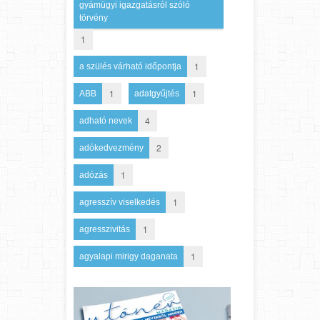
gyámügyi igazgatásról szóló
törvény
1
1
a szülés várható időpontja
1
1
ABB
adatgyűjtés
4
adható nevek
2
adókedvezmény
1
adózás
1
agresszív viselkedés
1
agresszivitás
1
agyalapi mirigy daganata