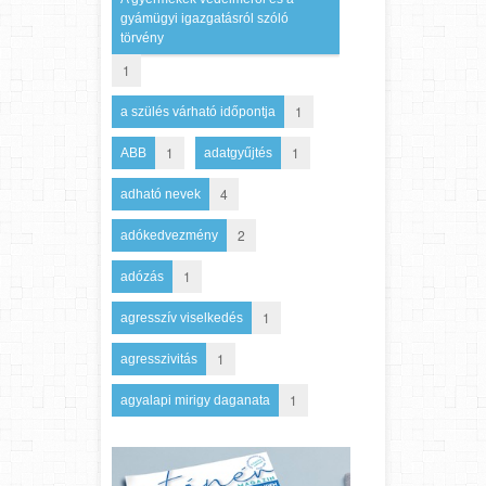
gyámügyi igazgatásról szóló
törvény
1
1
a szülés várható időpontja
1
1
ABB
adatgyűjtés
4
adható nevek
2
adókedvezmény
1
adózás
1
agresszív viselkedés
1
agresszivitás
1
agyalapi mirigy daganata