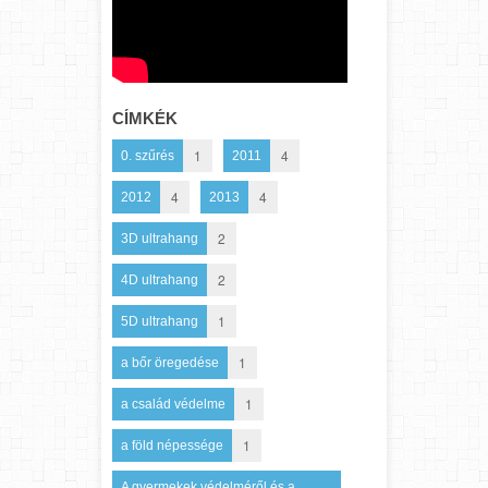
CÍMKÉK
1
4
0. szűrés
2011
4
4
2012
2013
2
3D ultrahang
2
4D ultrahang
1
5D ultrahang
1
a bőr öregedése
1
a család védelme
1
a föld népessége
A gyermekek védelméről és a