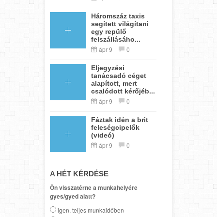
Háromszáz taxis
segített világítani
egy repülő
felszállásáho...
ápr 9
0
Eljegyzési
tanácsadó céget
alapított, mert
csalódott kérőjéb...
ápr 9
0
Fáztak idén a brit
feleségcipelők
(videó)
ápr 9
0
A HÉT KÉRDÉSE
Ön visszatérne a munkahelyére
gyes/gyed alatt?
igen, teljes munkaidőben