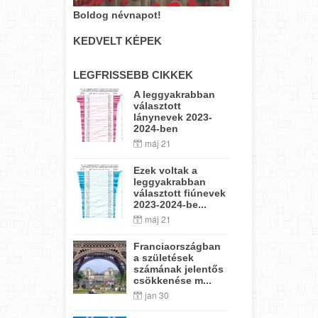
Boldog névnapot!
KEDVELT KÉPEK
LEGFRISSEBB CIKKEK
A leggyakrabban
választott
lánynevek 2023-
2024-ben
máj 21
Ezek voltak a
leggyakrabban
választott fiúnevek
2023-2024-be...
máj 21
Franciaországban
a születések
számának jelentős
csökkenése m...
jan 30