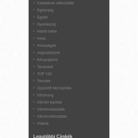
Családnév változtatás
Egészség
Egyéb
Gyerekszáj
Hétről-hétre
Hírek
Hírességek
Jogszabályok
Könyvajánló
Tanácsok
TOP 100
Trendek
Újszülött név toplista
Ultrahang
Utónév toplista
Utónévválasztás
Utónévváltoztatás
Videók
Legutóbbi Címkék