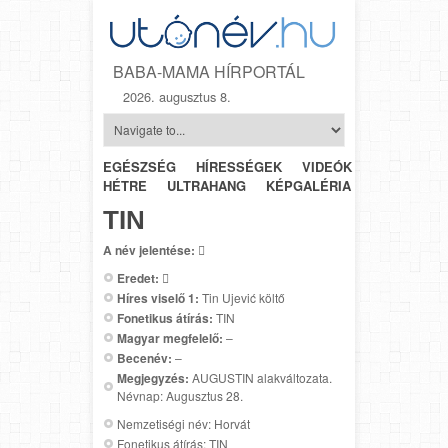
BABA-MAMA HÍRPORTÁL
2026. augusztus 8.
EGÉSZSÉG
HÍRESSÉGEK
VIDEÓK
HÉTRŐL-
HÉTRE
ULTRAHANG
KÉPGALÉRIA
SZÜLÉSZET
TIN
A név jelentése:

Eredet:

Híres viselő 1:
Tin Ujević költő
Fonetikus átírás:
TIN
Magyar megfelelő:
–
Becenév:
–
Megjegyzés:
AUGUSTIN alakváltozata.
Névnap: Augusztus 28.
Nemzetiségi név: Horvát
Fonetikus átírás: TIN