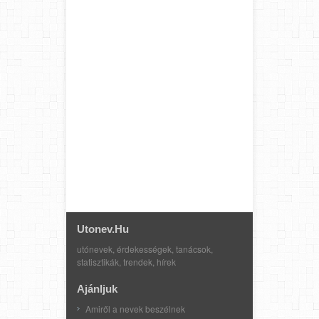
Utonev.hu
utónevek, érdekességek, tanácsok,
statisztikák, trendek, hírek
Ajánljuk
Amiről a nevek beszélnek