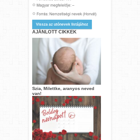
Magyar megfelelője: –
Forrás: Nemzetiségi nevek (Horvát)
Vissza az utónevek listájához
AJÁNLOTT CIKKEK
Szia, Milettke, aranyos neved
van!