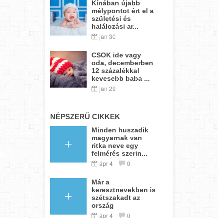
Kínában újabb
mélypontot ért el a
születési és
halálozási ar...
jan 30
CSOK ide vagy
oda, decemberben
12 százalékkal
kevesebb baba ...
jan 29
NÉPSZERŰ CIKKEK
Minden huszadik
magyarnak van
ritka neve egy
felmérés szerin...
ápr 4
0
Már a
keresztnevekben is
szétszakadt az
ország
ápr 4
0