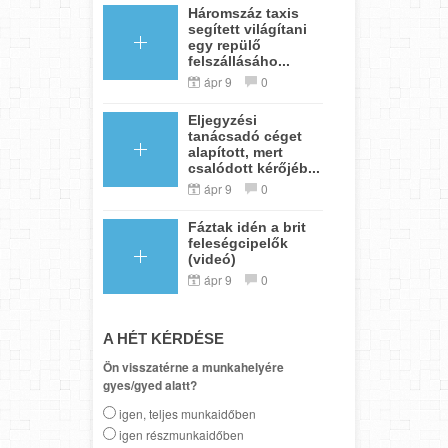
Háromszáz taxis
segített világítani
egy repülő
felszállásáho...
ápr 9
0
Eljegyzési
tanácsadó céget
alapított, mert
csalódott kérőjéb...
ápr 9
0
Fáztak idén a brit
feleségcipelők
(videó)
ápr 9
0
A HÉT KÉRDÉSE
Ön visszatérne a munkahelyére
gyes/gyed alatt?
igen, teljes munkaidőben
igen részmunkaidőben