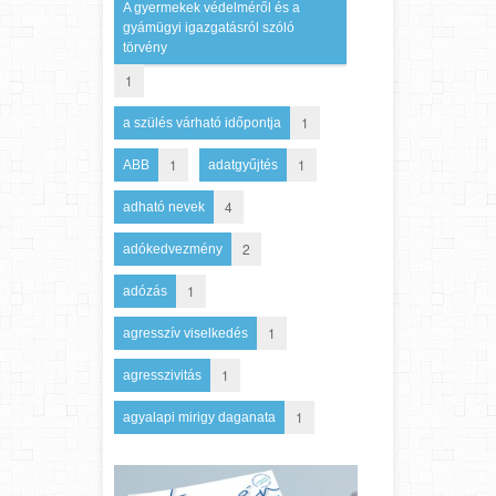
A gyermekek védelméről és a
gyámügyi igazgatásról szóló
törvény
1
1
a szülés várható időpontja
1
1
ABB
adatgyűjtés
4
adható nevek
2
adókedvezmény
1
adózás
1
agresszív viselkedés
1
agresszivitás
1
agyalapi mirigy daganata