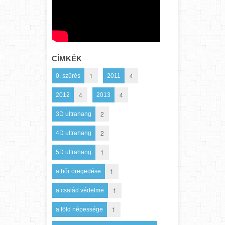
CÍMKÉK
1
4
0. szűrés
2011
4
4
2012
2013
2
3D ultrahang
2
4D ultrahang
1
5D ultrahang
1
a bőr öregedése
1
a család védelme
1
a föld népessége