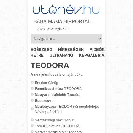
BABA-MAMA HÍRPORTÁL
2026. augusztus 8.
EGÉSZSÉG
HÍRESSÉGEK
VIDEÓK
HÉTRŐL-
HÉTRE
ULTRAHANG
KÉPGALÉRIA
SZÜLÉSZET
TEODORA
A név jelentése:
Isten ajándéka
Eredet:
Görög
Fonetikus átírás:
TEODORA
Magyar megfelelő:
Teodóra
Becenév:
–
Megjegyzés:
TEODOR női megfelelője.
Névnap: Április 1.
Nemzetiségi név: Horvát
Fonetikus átírás: TEODORA
Magyar megfelelője: Teodóra