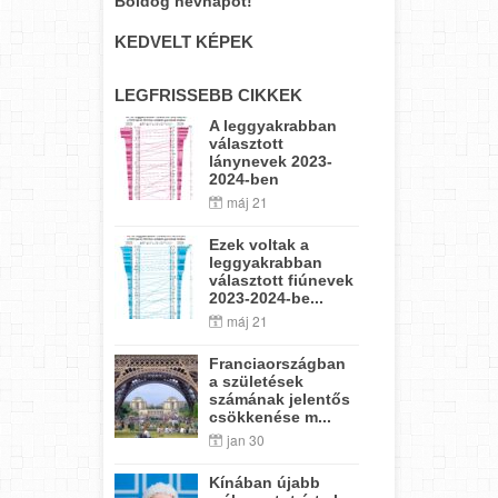
Boldog névnapot!
KEDVELT KÉPEK
LEGFRISSEBB CIKKEK
A leggyakrabban
választott
lánynevek 2023-
2024-ben
máj 21
Ezek voltak a
leggyakrabban
választott fiúnevek
2023-2024-be...
máj 21
Franciaországban
a születések
számának jelentős
csökkenése m...
jan 30
Kínában újabb