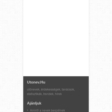
Utonev.hu
utónevek, érdekességek, tanácsok,
statisztikák, trendek, hírek
Ajánljuk
Amiről a nevek beszélnek