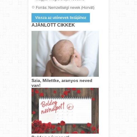
Forrás: Nemzetiségi nevek (Horvát)
Vissza az utónevek listájához
AJÁNLOTT CIKKEK
Szia, Milettke, aranyos neved
van!