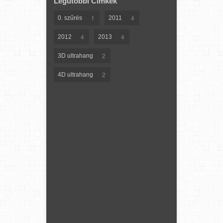
Legutóbbi Címkék
1
4
0. szűrés
2011
4
4
2012
2013
2
3D ultrahang
2
4D ultrahang