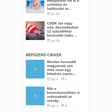
mélypontot ért el a
születési és
halálozási ar...
jan 30
CSOK ide vagy
oda, decemberben
12 százalékkal
kevesebb baba ...
jan 29
NÉPSZERŰ CIKKEK
Minden huszadik
magyarnak van
ritka neve egy
felmérés szerin...
ápr 4
0
Már a
keresztnevekben is
szétszakadt az
ország
ápr 4
0