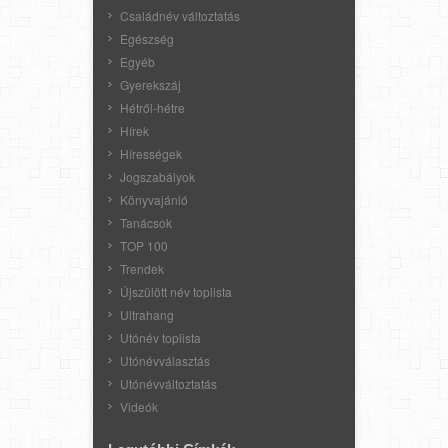
Családnév változtatás
Egészség
Egyéb
Gyerekszáj
Hétről-hétre
Hírek
Hírességek
Jogszabályok
Könyvajánló
Tanácsok
TOP 100
Trendek
Újszülött név toplista
Ultrahang
Utónév toplista
Utónévválasztás
Utónévváltoztatás
Videók