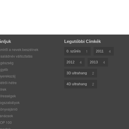
ánljuk
Legutóbbi Címkék
miről a nevek beszélnek
1
4
0. szűrés
2011
saládnév változtatás
4
4
gészség
2012
2013
gyéb
2
3D ultrahang
yerekszáj
étről-hétre
2
4D ultrahang
írek
írességek
ogszabályok
önyvajánló
anácsok
OP 100
rendek