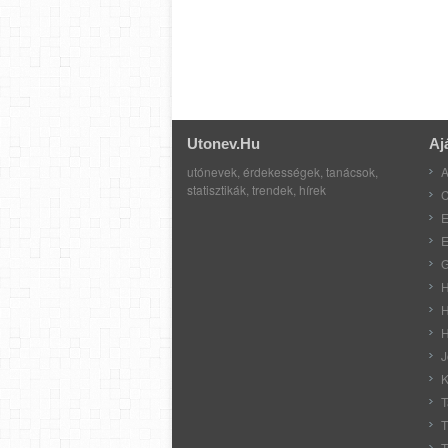
Utonev.hu
Aj
utónevek, érdekességek, tanácsok,
A
statisztikák, trendek, hírek
C
E
E
G
H
H
H
J
K
T
T
T