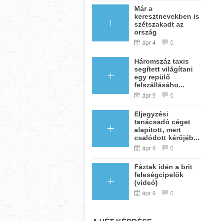
Már a
keresztnevekben is
szétszakadt az
ország
ápr 4
0
Háromszáz taxis
segített világítani
egy repülő
felszállásáho...
ápr 9
0
Eljegyzési
tanácsadó céget
alapított, mert
csalódott kérőjéb...
ápr 9
0
Fáztak idén a brit
feleségcipelők
(videó)
ápr 9
0