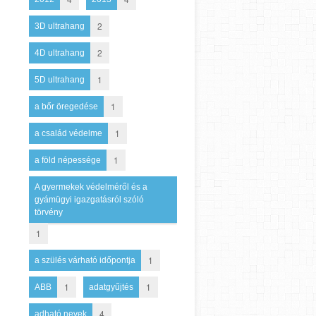
2
3D ultrahang
2
4D ultrahang
1
5D ultrahang
1
a bőr öregedése
1
a család védelme
1
a föld népessége
A gyermekek védelméről és a
gyámügyi igazgatásról szóló
törvény
1
1
a szülés várható időpontja
1
1
ABB
adatgyűjtés
4
adható nevek