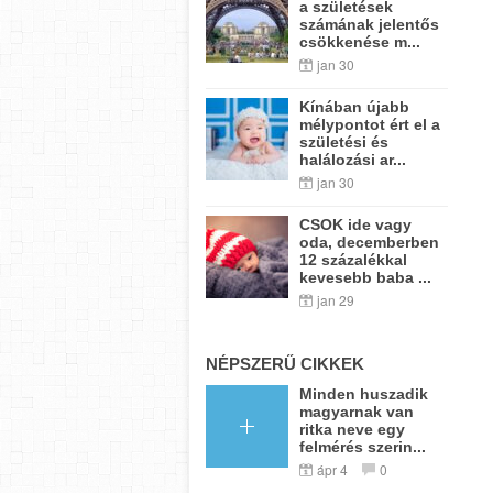
a születések
számának jelentős
csökkenése m...
jan 30
Kínában újabb
mélypontot ért el a
születési és
halálozási ar...
jan 30
CSOK ide vagy
oda, decemberben
12 százalékkal
kevesebb baba ...
jan 29
NÉPSZERŰ CIKKEK
Minden huszadik
magyarnak van
ritka neve egy
felmérés szerin...
ápr 4
0