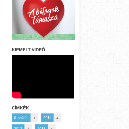
KIEMELT VIDEÓ
CÍMKÉK
1
4
0. szűrés
2011
4
4
2012
2013