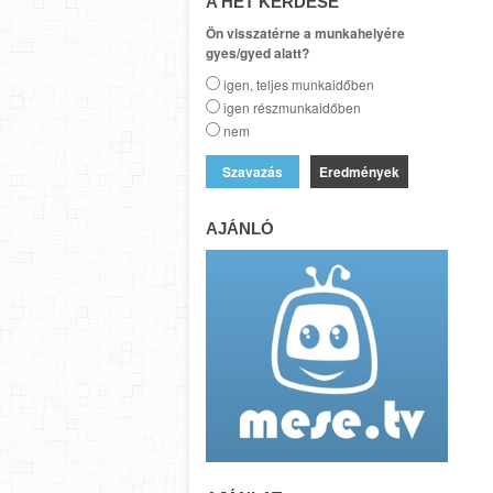
A HÉT KÉRDÉSE
Ön visszatérne a munkahelyére
gyes/gyed alatt?
igen, teljes munkaidőben
igen részmunkaidőben
nem
Eredmények
AJÁNLÓ