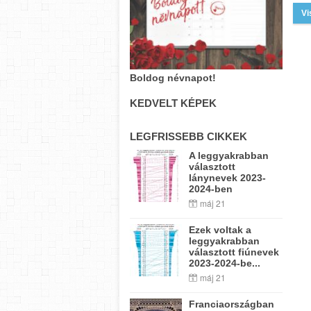
Vi
Boldog névnapot!
KEDVELT KÉPEK
LEGFRISSEBB CIKKEK
A leggyakrabban
választott
lánynevek 2023-
2024-ben
máj 21
Ezek voltak a
leggyakrabban
választott fiúnevek
2023-2024-be...
máj 21
Franciaországban