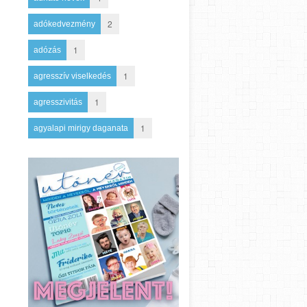
2
adókedvezmény
1
adózás
1
agresszív viselkedés
1
agresszivitás
1
agyalapi mirigy daganata