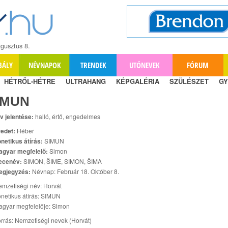
gusztus 8.
BÁLY
NÉVNAPOK
TRENDEK
UTÓNEVEK
FÓRUM
HÉTRŐL-HÉTRE
ULTRAHANG
KÉPGALÉRIA
SZÜLÉSZET
GY
IMUN
v jelentése:
halló, értő, engedelmes
edet:
Héber
netikus átírás:
SIMUN
agyar megfelelő:
Simon
ecenév:
SIMON, ŠIME, SIMON, ŠIMA
egjegyzés:
Névnap: Február 18. Október 8.
mzetiségi név: Horvát
netikus átírás: SIMUN
gyar megfelelője: Simon
rrás: Nemzetiségi nevek (Horvát)