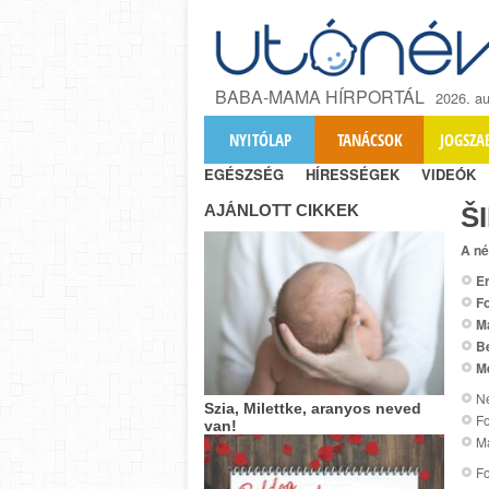
BABA-MAMA HÍRPORTÁL
2026. au
NYITÓLAP
TANÁCSOK
JOGSZA
EGÉSZSÉG
HÍRESSÉGEK
VIDEÓK
AJÁNLOTT CIKKEK
Š
A né
Er
Fo
M
B
M
Ne
Szia, Milettke, aranyos neved
Fo
van!
Ma
Fo