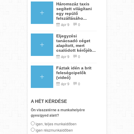
Háromszáz taxis
segített világítani
egy repülő
felszállásáho...
ápr 9
0
Eljegyzési
tanácsadó céget
alapított, mert
csalódott kérőjéb...
ápr 9
0
Fáztak idén a brit
feleségcipelők
(videó)
ápr 9
0
A HÉT KÉRDÉSE
Ön visszatérne a munkahelyére
gyes/gyed alatt?
igen, teljes munkaidőben
igen részmunkaidőben