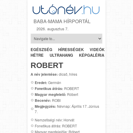
BABA-MAMA HÍRPORTÁL
2026. augusztus 7.
EGÉSZSÉG
HÍRESSÉGEK
VIDEÓK
HÉTRŐL-
HÉTRE
ULTRAHANG
KÉPGALÉRIA
SZÜLÉSZET
ROBERT
A név jelentése:
dicső, híres
Eredet:
Germán
Fonetikus átírás:
ROBERT
Magyar megfelelő:
Róbert
Becenév:
ROBI
Megjegyzés:
Névnap: Április 17. Június
7.
Nemzetiségi név: Horvát
Fonetikus átírás: ROBERT
Magyar megfelelője: Róbert