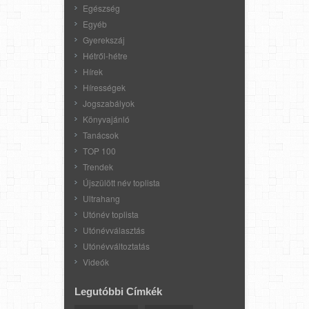
Egészség
Egyéb
Gyerekszáj
Hétről-hétre
Hírek
Hírességek
Jogszabályok
Könyvajánló
Tanácsok
TOP 100
Trendek
Újszülött név toplista
Ultrahang
Utónév toplista
Utónévválasztás
Utónévváltoztatás
Videók
Legutóbbi Címkék