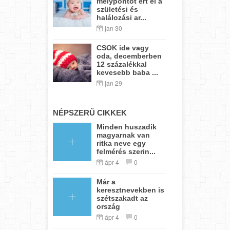
mélypontot ért el a
születési és
halálozási ar...
jan 30
CSOK ide vagy
oda, decemberben
12 százalékkal
kevesebb baba ...
jan 29
NÉPSZERŰ CIKKEK
Minden huszadik
magyarnak van
ritka neve egy
felmérés szerin...
ápr 4
0
Már a
keresztnevekben is
szétszakadt az
ország
ápr 4
0