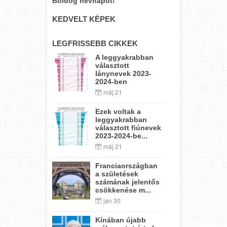
Boldog névnapot!
KEDVELT KÉPEK
LEGFRISSEBB CIKKEK
A leggyakrabban
választott
lánynevek 2023-
2024-ben
máj 21
Ezek voltak a
leggyakrabban
választott fiúnevek
2023-2024-be...
máj 21
Franciaországban
a születések
számának jelentős
csökkenése m...
jan 30
Kínában újabb