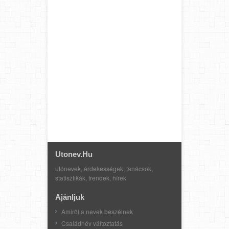
Utonev.hu
utónevek, érdekességek, tanácsok,
statisztikák, trendek, hírek
Ajánljuk
Amiről a nevek beszélnek
Családnév változtatás