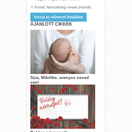
Forrás: Nemzetiségi nevek (Horvát)
Vissza az utónevek listájához
AJÁNLOTT CIKKEK
Szia, Milettke, aranyos neved
van!