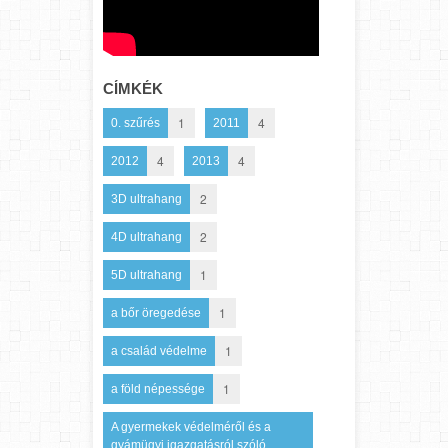
CÍMKÉK
1
4
0. szűrés
2011
4
4
2012
2013
2
3D ultrahang
2
4D ultrahang
1
5D ultrahang
1
a bőr öregedése
1
a család védelme
1
a föld népessége
A gyermekek védelméről és a
gyámügyi igazgatásról szóló