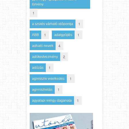
törvény
1
1
a szülés várható időpontja
1
1
ABB
adatgyűjtés
4
adható nevek
2
adókedvezmény
1
adózás
1
agresszív viselkedés
1
agresszivitás
1
agyalapi mirigy daganata