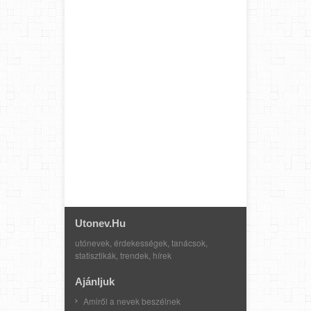
Utonev.hu
utónevek, érdekességek, tanácsok,
statisztikák, trendek, hírek
Ajánljuk
Amiről a nevek beszélnek