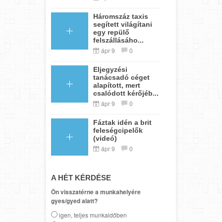
Háromszáz taxis
segített világítani
egy repülő
felszállásáho...
ápr 9
0
Eljegyzési
tanácsadó céget
alapított, mert
csalódott kérőjéb...
ápr 9
0
Fáztak idén a brit
feleségcipelők
(videó)
ápr 9
0
A HÉT KÉRDÉSE
Ön visszatérne a munkahelyére
gyes/gyed alatt?
igen, teljes munkaidőben