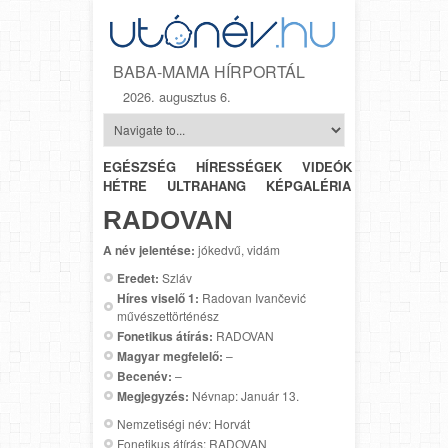
BABA-MAMA HÍRPORTÁL
2026. augusztus 6.
EGÉSZSÉG
HÍRESSÉGEK
VIDEÓK
HÉTRŐL-
HÉTRE
ULTRAHANG
KÉPGALÉRIA
SZÜLÉSZET
RADOVAN
A név jelentése:
jókedvű, vidám
Eredet:
Szláv
Híres viselő 1:
Radovan Ivančević
művészettörténész
Fonetikus átírás:
RADOVAN
Magyar megfelelő:
–
Becenév:
–
Megjegyzés:
Névnap: Január 13.
Nemzetiségi név: Horvát
Fonetikus átírás: RADOVAN