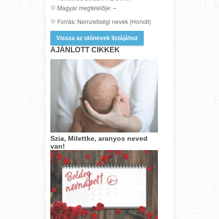
Magyar megfelelője: –
Forrás: Nemzetiségi nevek (Horvát)
Vissza az utónevek listájához
AJÁNLOTT CIKKEK
Szia, Milettke, aranyos neved
van!