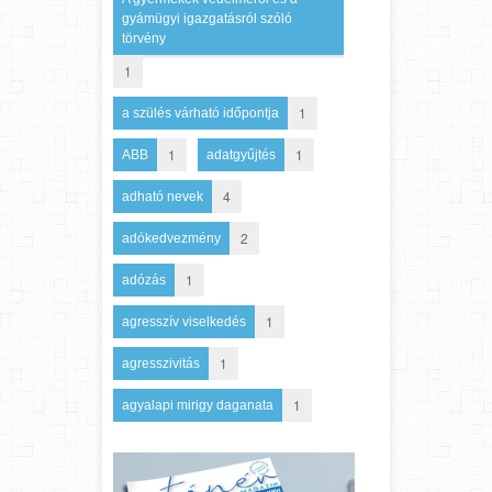
gyámügyi igazgatásról szóló
törvény
1
1
a szülés várható időpontja
1
1
ABB
adatgyűjtés
4
adható nevek
2
adókedvezmény
1
adózás
1
agresszív viselkedés
1
agresszivitás
1
agyalapi mirigy daganata