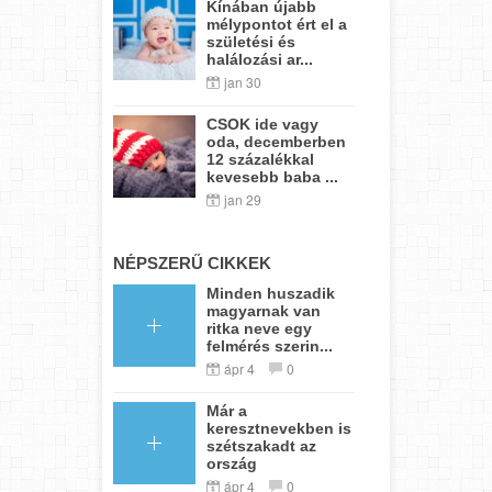
Kínában újabb
mélypontot ért el a
születési és
halálozási ar...
jan 30
CSOK ide vagy
oda, decemberben
12 százalékkal
kevesebb baba ...
jan 29
NÉPSZERŰ CIKKEK
Minden huszadik
magyarnak van
ritka neve egy
felmérés szerin...
ápr 4
0
Már a
keresztnevekben is
szétszakadt az
ország
ápr 4
0