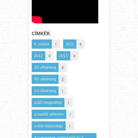
CÍMKÉK
1
4
0. szűrés
2011
4
4
2012
2013
2
3D ultrahang
2
4D ultrahang
1
5D ultrahang
1
a bőr öregedése
1
a család védelme
1
a föld népessége
A gyermekek védelméről és a