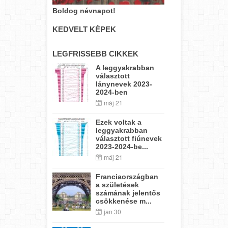
Boldog névnapot!
KEDVELT KÉPEK
LEGFRISSEBB CIKKEK
A leggyakrabban
választott
lánynevek 2023-
2024-ben
máj 21
Ezek voltak a
leggyakrabban
választott fiúnevek
2023-2024-be...
máj 21
Franciaországban
a születések
számának jelentős
csökkenése m...
jan 30