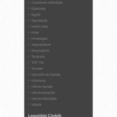
Családnév változtatás
Egészség
Egyéb
Gyerekszáj
Hétről-hétre
Hírek
Hírességek
Jogszabályok
Könyvajánló
Tanácsok
TOP 100
Trendek
Újszülött név toplista
Ultrahang
Utónév toplista
Utónévválasztás
Utónévváltoztatás
Videók
Legutóbbi Címkék