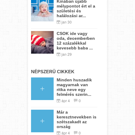
Kínában újabb
mélypontot ért el a
születési és
halálozási ar...
jan 30
CSOK ide vagy
oda, decemberben
12 százalékkal
kevesebb baba ...
jan 29
NÉPSZERŰ CIKKEK
Minden huszadik
magyarnak van
ritka neve egy
felmérés szerin...
ápr 4
0
Már a
keresztnevekben is
szétszakadt az
ország
ápr 4
0