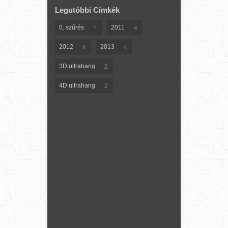
Legutóbbi Címkék
1
4
0. szűrés
2011
4
4
2012
2013
2
3D ultrahang
2
4D ultrahang