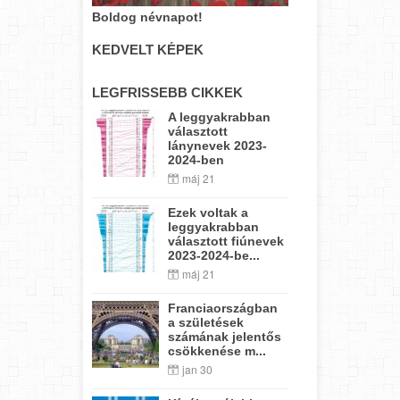
Boldog névnapot!
KEDVELT KÉPEK
LEGFRISSEBB CIKKEK
A leggyakrabban
választott
lánynevek 2023-
2024-ben
máj 21
Ezek voltak a
leggyakrabban
választott fiúnevek
2023-2024-be...
máj 21
Franciaországban
a születések
számának jelentős
csökkenése m...
jan 30