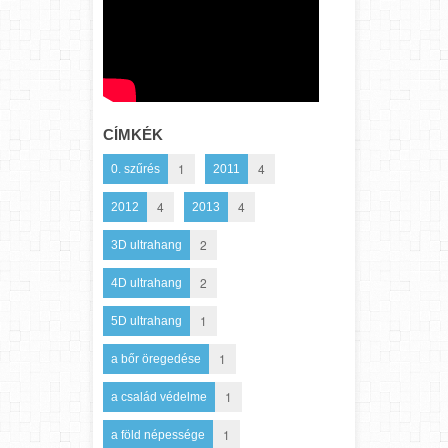
CÍMKÉK
1
4
0. szűrés
2011
4
4
2012
2013
2
3D ultrahang
2
4D ultrahang
1
5D ultrahang
1
a bőr öregedése
1
a család védelme
1
a föld népessége