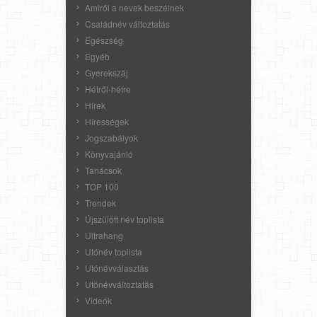
Amiről a nevek beszélnek
Családnév változtatás
Egészség
Egyéb
Gyerekszáj
Hétről-hétre
Hírek
Hírességek
Jogszabályok
Könyvajánló
Tanácsok
TOP 100
Trendek
Újszülött név toplista
Ultrahang
Utónév toplista
Utónévválasztás
Utónévváltoztatás
Videók