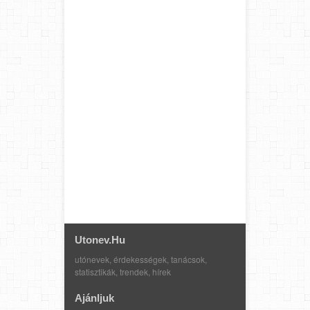
Utonev.hu
utónevek, érdekességek, tanácsok,
statisztikák, trendek, hírek
Ajánljuk