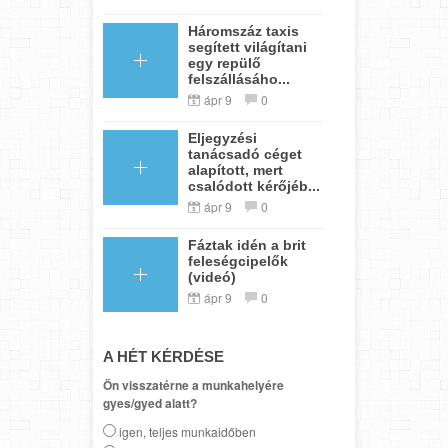
Háromszáz taxis
segített világítani
egy repülő
felszállásáho...
ápr 9
0
Eljegyzési
tanácsadó céget
alapított, mert
csalódott kérőjéb...
ápr 9
0
Fáztak idén a brit
feleségcipelők
(videó)
ápr 9
0
A HÉT KÉRDÉSE
Ön visszatérne a munkahelyére
gyes/gyed alatt?
igen, teljes munkaidőben