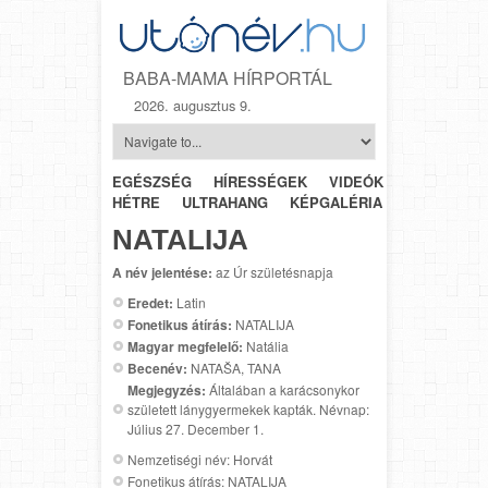
BABA-MAMA HÍRPORTÁL
2026. augusztus 9.
EGÉSZSÉG
HÍRESSÉGEK
VIDEÓK
HÉTRŐL-
HÉTRE
ULTRAHANG
KÉPGALÉRIA
SZÜLÉSZET
NATALIJA
A név jelentése:
az Úr születésnapja
Eredet:
Latin
Fonetikus átírás:
NATALIJA
Magyar megfelelő:
Natália
Becenév:
NATAŠA, TANA
Megjegyzés:
Általában a karácsonykor
született lánygyermekek kapták. Névnap:
Július 27. December 1.
Nemzetiségi név: Horvát
Fonetikus átírás: NATALIJA