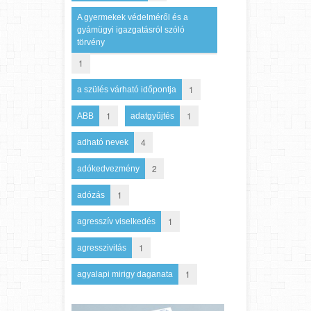
A gyermekek védelméről és a
gyámügyi igazgatásról szóló
törvény
1
1
a szülés várható időpontja
1
1
ABB
adatgyűjtés
4
adható nevek
2
adókedvezmény
1
adózás
1
agresszív viselkedés
1
agresszivitás
1
agyalapi mirigy daganata