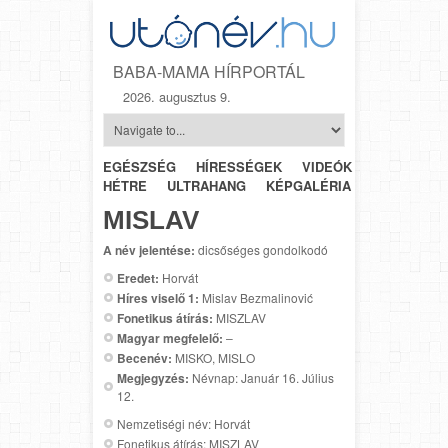
BABA-MAMA HÍRPORTÁL
2026. augusztus 9.
EGÉSZSÉG
HÍRESSÉGEK
VIDEÓK
HÉTRŐL-
HÉTRE
ULTRAHANG
KÉPGALÉRIA
SZÜLÉSZET
MISLAV
A név jelentése:
dicsőséges gondolkodó
Eredet:
Horvát
Híres viselő 1:
Mislav Bezmalinović
Fonetikus átírás:
MISZLAV
Magyar megfelelő:
–
Becenév:
MISKO, MISLO
Megjegyzés:
Névnap: Január 16. Július
12.
Nemzetiségi név: Horvát
Fonetikus átírás: MISZLAV