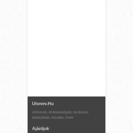
Utonev.hu
utónevek, érdekességek, tanácsok,
statisztikák, trendek, hírek
Ajánljuk