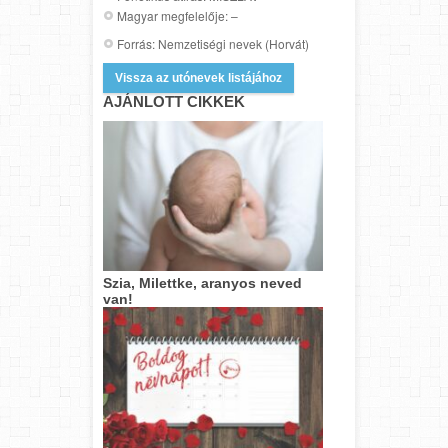
Magyar megfelelője: –
Forrás: Nemzetiségi nevek (Horvát)
Vissza az utónevek listájához
AJÁNLOTT CIKKEK
Szia, Milettke, aranyos neved
van!