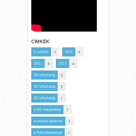
CÍMKÉK
1
4
0. szűrés
2011
4
4
2012
2013
2
3D ultrahang
2
4D ultrahang
1
5D ultrahang
1
a bőr öregedése
1
a család védelme
1
a föld népessége