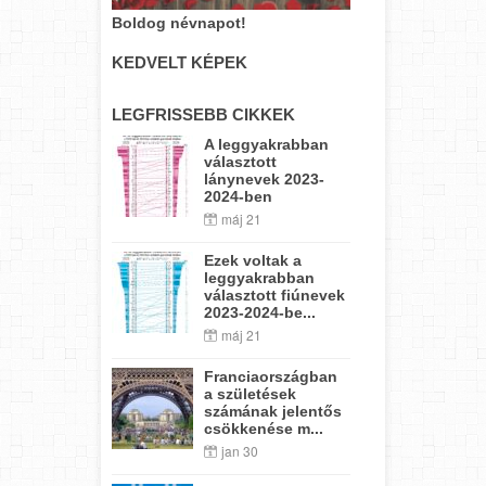
Boldog névnapot!
KEDVELT KÉPEK
LEGFRISSEBB CIKKEK
A leggyakrabban
választott
lánynevek 2023-
2024-ben
máj 21
Ezek voltak a
leggyakrabban
választott fiúnevek
2023-2024-be...
máj 21
Franciaországban
a születések
számának jelentős
csökkenése m...
jan 30