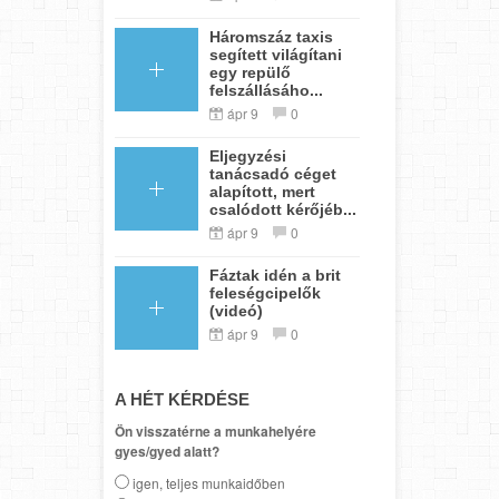
Háromszáz taxis
segített világítani
egy repülő
felszállásáho...
ápr 9
0
Eljegyzési
tanácsadó céget
alapított, mert
csalódott kérőjéb...
ápr 9
0
Fáztak idén a brit
feleségcipelők
(videó)
ápr 9
0
A HÉT KÉRDÉSE
Ön visszatérne a munkahelyére
gyes/gyed alatt?
igen, teljes munkaidőben