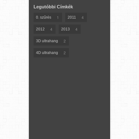
Legutóbbi Címkék
1
4
0. szűrés
2011
4
4
2012
2013
2
3D ultrahang
2
4D ultrahang