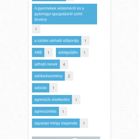
A gyermekek védelméről és a
gyámügyi igazgatásról szóló
törvény
1
1
a szülés várható időpontja
1
1
ABB
adatgyűjtés
4
adható nevek
2
adókedvezmény
1
adózás
1
agresszív viselkedés
1
agresszivitás
1
agyalapi mirigy daganata