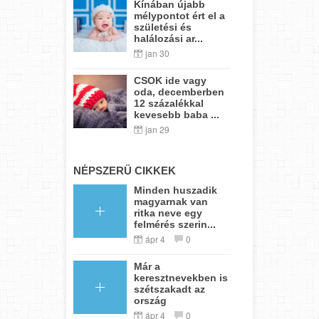
Kínában újabb
mélypontot ért el a
születési és
halálozási ar...
jan 30
CSOK ide vagy
oda, decemberben
12 százalékkal
kevesebb baba ...
jan 29
NÉPSZERŰ CIKKEK
Minden huszadik
magyarnak van
ritka neve egy
felmérés szerin...
ápr 4
0
Már a
keresztnevekben is
szétszakadt az
ország
ápr 4
0