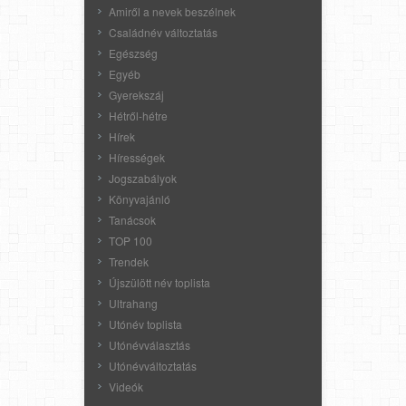
Amiről a nevek beszélnek
Családnév változtatás
Egészség
Egyéb
Gyerekszáj
Hétről-hétre
Hírek
Hírességek
Jogszabályok
Könyvajánló
Tanácsok
TOP 100
Trendek
Újszülött név toplista
Ultrahang
Utónév toplista
Utónévválasztás
Utónévváltoztatás
Videók