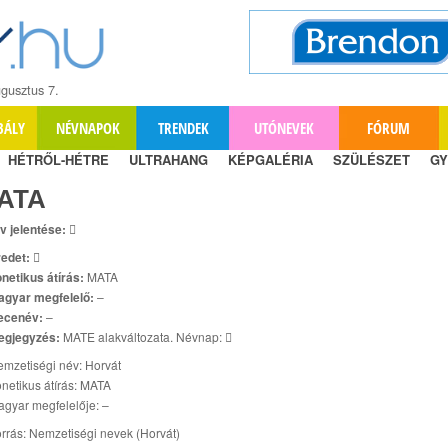
gusztus 7.
BÁLY
NÉVNAPOK
TRENDEK
UTÓNEVEK
FÓRUM
HÉTRŐL-HÉTRE
ULTRAHANG
KÉPGALÉRIA
SZÜLÉSZET
GY
ATA
v jelentése:

edet:

netikus átírás:
MATA
agyar megfelelő:
–
ecenév:
–
egjegyzés:
MATE alakváltozata. Névnap: 
mzetiségi név: Horvát
netikus átírás: MATA
gyar megfelelője: –
rrás: Nemzetiségi nevek (Horvát)