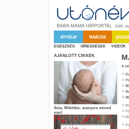
BABA-MAMA HÍRPORTÁL
2026. au
NYITÓLAP
TANÁCSOK
JOGSZA
EGÉSZSÉG
HÍRESSÉGEK
VIDEÓK
AJÁNLOTT CIKKEK
M
A né
Er
Fo
M
B
M
Ne
Szia, Milettke, aranyos neved
Fo
van!
Ma
Fo