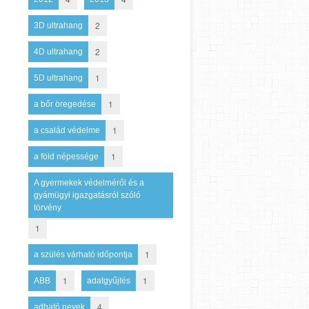
2
3D ultrahang
2
4D ultrahang
1
5D ultrahang
1
a bőr öregedése
1
a család védelme
1
a föld népessége
A gyermekek védelméről és a
gyámügyi igazgatásról szóló
törvény
1
1
a szülés várható időpontja
1
1
ABB
adatgyűjtés
4
adható nevek