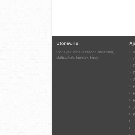
Utonev.hu
Aj
utónevek, érdekességek, tanácsok,
A
statisztikák, trendek, hírek
C
E
E
G
H
H
H
J
K
T
T
T