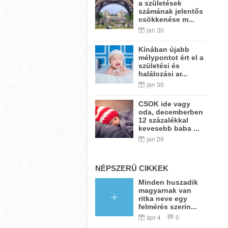
a születések
számának jelentős
csökkenése m...
jan 30
Kínában újabb
mélypontot ért el a
születési és
halálozási ar...
jan 30
CSOK ide vagy
oda, decemberben
12 százalékkal
kevesebb baba ...
jan 29
NÉPSZERŰ CIKKEK
Minden huszadik
magyarnak van
ritka neve egy
felmérés szerin...
ápr 4
0