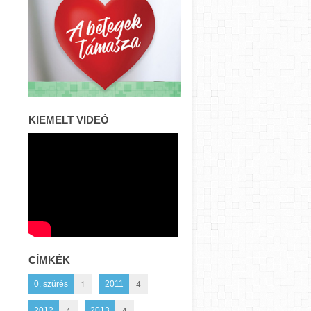
KIEMELT VIDEÓ
CÍMKÉK
1
4
0. szűrés
2011
4
4
2012
2013