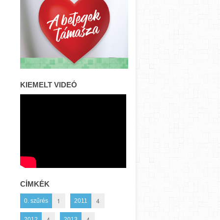
KIEMELT VIDEÓ
CÍMKÉK
1
4
0. szűrés
2011
4
4
2012
2013