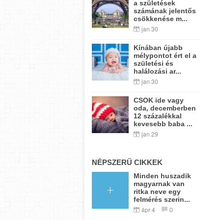
a születések
számának jelentős
csökkenése m...
jan 30
Kínában újabb
mélypontot ért el a
születési és
halálozási ar...
jan 30
CSOK ide vagy
oda, decemberben
12 százalékkal
kevesebb baba ...
jan 29
NÉPSZERŰ CIKKEK
Minden huszadik
magyarnak van
ritka neve egy
felmérés szerin...
ápr 4
0