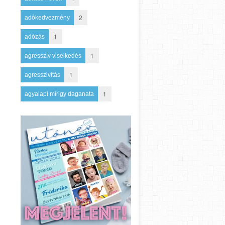
2
adókedvezmény
1
adózás
1
agresszív viselkedés
1
agresszivitás
1
agyalapi mirigy daganata