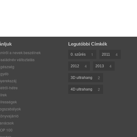
ánljuk
Legutóbbi Címkék
miről a nevek beszélnek
1
4
0. szűrés
2011
saládnév változtatás
4
4
gészség
2012
2013
gyéb
2
3D ultrahang
yerekszáj
étről-hétre
2
4D ultrahang
írek
írességek
ogszabályok
önyvajánló
anácsok
OP 100
rendek