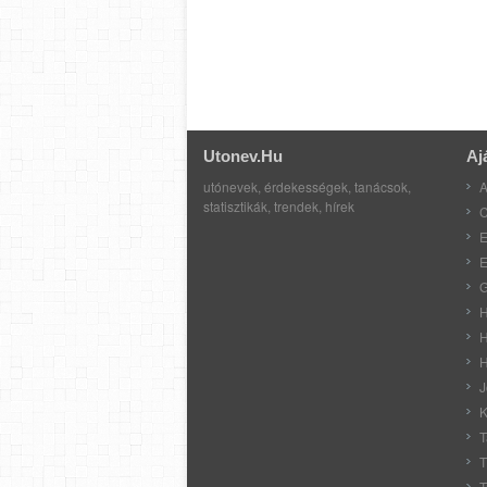
Utonev.hu
Aj
utónevek, érdekességek, tanácsok,
A
statisztikák, trendek, hírek
C
E
E
G
H
H
H
J
K
T
T
T