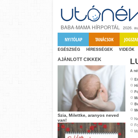
BABA-MAMA HÍRPORTÁL
2026. au
NYITÓLAP
TANÁCSOK
JOGSZA
EGÉSZSÉG
HÍRESSÉGEK
VIDEÓK
AJÁNLOTT CIKKEK
L
A né
Er
Hí
Fo
M
B
M
Szia, Milettke, aranyos neved
Ne
van!
Fo
Ma