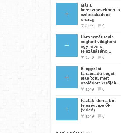
Már a
keresztnevekben is
szétszakadt az
ország
ápr 4
0
Háromszáz taxis
segített világítani
egy repülő
felszállásáho...
ápr 9
0
Eljegyzési
tanácsadó céget
alapított, mert
csalódott kérőjéb...
ápr 9
0
Fáztak idén a brit
feleségcipelők
(videó)
ápr 9
0