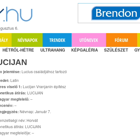
gusztus 6.
BÁLY
NÉVNAPOK
TRENDEK
UTÓNEVEK
FÓRUM
HÉTRŐL-HÉTRE
ULTRAHANG
KÉPGALÉRIA
SZÜLÉSZET
GY
UCIJAN
v jelentése:
Lucius családjához tartozó
edet:
Latin
res viselő 1:
Lucijan Vranjanin építész
netikus átírás:
LUCIJAN
agyar megfelelő:
–
ecenév:
–
egjegyzés:
Névnap: Január 7.
mzetiségi név: Horvát
netikus átírás: LUCIJAN
gyar megfelelője: –