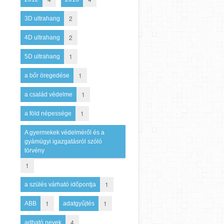
2
3D ultrahang
2
4D ultrahang
1
5D ultrahang
1
a bőr öregedése
1
a család védelme
1
a föld népessége
A gyermekek védelméről és a
gyámügyi igazgatásról szóló
törvény
1
1
a szülés várható időpontja
1
1
ABB
adatgyűjtés
4
adható nevek