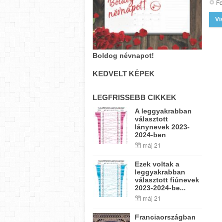
Fo
Vi
Boldog névnapot!
KEDVELT KÉPEK
LEGFRISSEBB CIKKEK
A leggyakrabban
választott
lánynevek 2023-
2024-ben
máj 21
Ezek voltak a
leggyakrabban
választott fiúnevek
2023-2024-be...
máj 21
Franciaországban