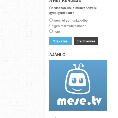
A HÉT KÉRDÉSE
Ön visszatérne a munkahelyére
gyes/gyed alatt?
igen, teljes munkaidőben
igen részmunkaidőben
nem
Eredmények
AJÁNLÓ