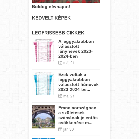
Boldog névnapot!
KEDVELT KÉPEK
LEGFRISSEBB CIKKEK
A leggyakrabban
választott
lánynevek 2023-
2024-ben
máj 21
Ezek voltak a
leggyakrabban
választott fiúnevek
2023-2024-be...
máj 21
Franciaországban
a születések
számának jelentős
csökkenése m...
jan 30