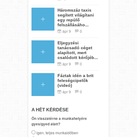
Háromszáz taxis
segített világítani
egy repülő
felszállásáho...
ápr 9
0
Eljegyzési
tanácsadó céget
alapított, mert
csalódott kérőjéb...
ápr 9
0
Fáztak idén a brit
feleségcipelők
(videó)
ápr 9
0
A HÉT KÉRDÉSE
Ön visszatérne a munkahelyére
gyes/gyed alatt?
igen, teljes munkaidőben