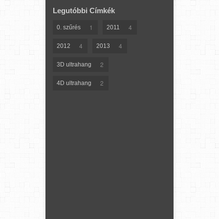
Legutóbbi Címkék
1
4
0. szűrés
2011
4
4
2012
2013
2
3D ultrahang
2
4D ultrahang