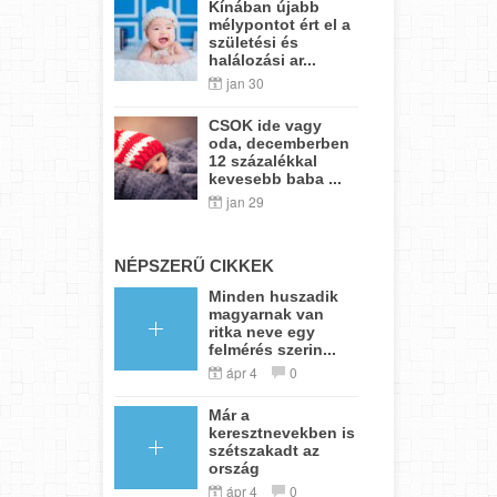
Kínában újabb
mélypontot ért el a
születési és
halálozási ar...
jan 30
CSOK ide vagy
oda, decemberben
12 százalékkal
kevesebb baba ...
jan 29
NÉPSZERŰ CIKKEK
Minden huszadik
magyarnak van
ritka neve egy
felmérés szerin...
ápr 4
0
Már a
keresztnevekben is
szétszakadt az
ország
ápr 4
0