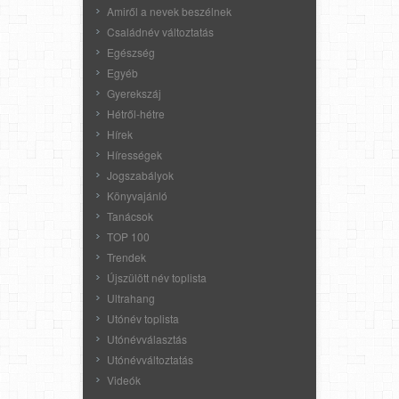
Amiről a nevek beszélnek
Családnév változtatás
Egészség
Egyéb
Gyerekszáj
Hétről-hétre
Hírek
Hírességek
Jogszabályok
Könyvajánló
Tanácsok
TOP 100
Trendek
Újszülött név toplista
Ultrahang
Utónév toplista
Utónévválasztás
Utónévváltoztatás
Videók