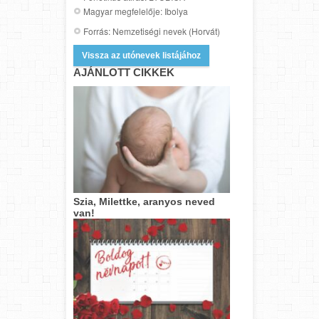
Magyar megfelelője: Ibolya
Forrás: Nemzetiségi nevek (Horvát)
Vissza az utónevek listájához
AJÁNLOTT CIKKEK
Szia, Milettke, aranyos neved
van!