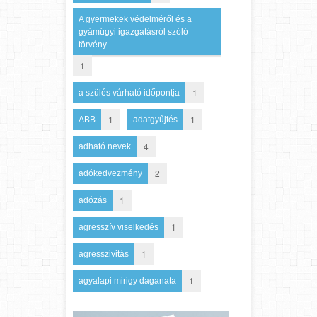
A gyermekek védelméről és a
gyámügyi igazgatásról szóló
törvény
1
1
a szülés várható időpontja
1
1
ABB
adatgyűjtés
4
adható nevek
2
adókedvezmény
1
adózás
1
agresszív viselkedés
1
agresszivitás
1
agyalapi mirigy daganata