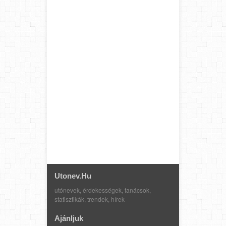
Utonev.hu
utónevek, érdekességek, tanácsok,
statisztikák, trendek, hírek
Ajánljuk