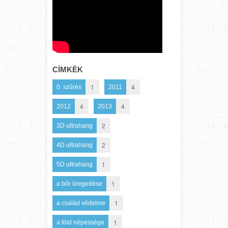
CÍMKÉK
1
4
0. szűrés
2011
4
4
2012
2013
2
3D ultrahang
2
4D ultrahang
1
5D ultrahang
1
a bőr öregedése
1
a család védelme
1
a föld népessége