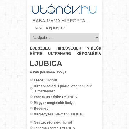
BABA-MAMA HÍRPORTÁL
2026. augusztus 7.
EGÉSZSÉG
HÍRESSÉGEK
VIDEÓK
HÉTRŐL-
HÉTRE
ULTRAHANG
KÉPGALÉRIA
SZÜLÉSZET
LJUBICA
A név jelentése:
ibolya
Eredet:
Horvát
Híres viselő 1:
Ljubica Wagner-Galić
jelmeztervező
Fonetikus átírás:
LYUBICA
Magyar megfelelő:
Ibolya
Becenév:
–
Megjegyzés:
Névnap: Július 10.
Nemzetiségi név: Horvát
Fonetikus átírás: LYUBICA