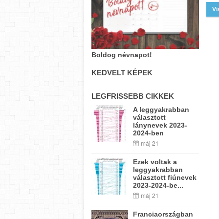
Vi
Boldog névnapot!
KEDVELT KÉPEK
LEGFRISSEBB CIKKEK
A leggyakrabban
választott
lánynevek 2023-
2024-ben
máj 21
Ezek voltak a
leggyakrabban
választott fiúnevek
2023-2024-be...
máj 21
Franciaországban