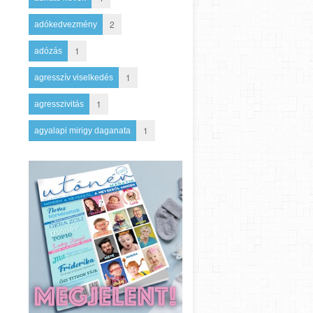
2
adókedvezmény
1
adózás
1
agresszív viselkedés
1
agresszivitás
1
agyalapi mirigy daganata