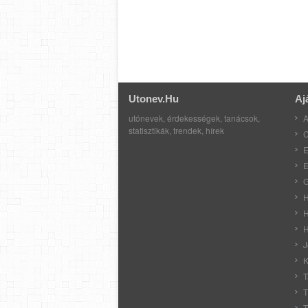
Utonev.hu
Aj
utónevek, érdekességek, tanácsok,
A
statisztikák, trendek, hírek
C
E
E
G
H
H
H
J
K
T
T
T