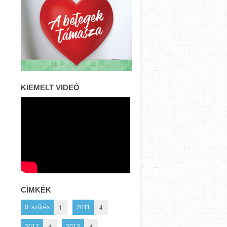
KIEMELT VIDEÓ
CÍMKÉK
1
4
0. szűrés
2011
4
4
2012
2013