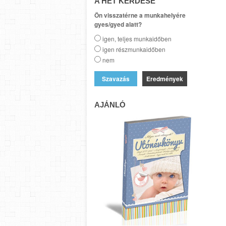
A HÉT KÉRDÉSE
Ön visszatérne a munkahelyére
gyes/gyed alatt?
igen, teljes munkaidőben
igen részmunkaidőben
nem
Eredmények
AJÁNLÓ