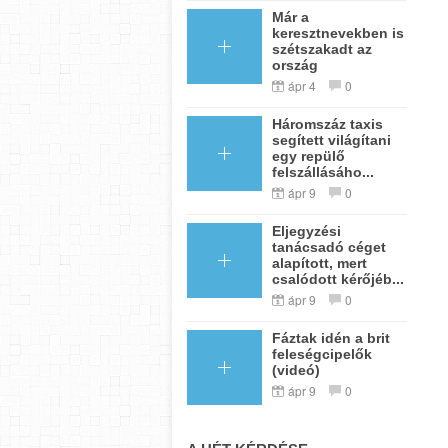
Már a
keresztnevekben is
szétszakadt az
ország
ápr 4
0
Háromszáz taxis
segített világítani
egy repülő
felszállásáho...
ápr 9
0
Eljegyzési
tanácsadó céget
alapított, mert
csalódott kérőjéb...
ápr 9
0
Fáztak idén a brit
feleségcipelők
(videó)
ápr 9
0