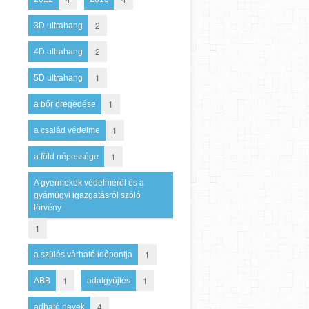
2
3D ultrahang
2
4D ultrahang
1
5D ultrahang
1
a bőr öregedése
1
a család védelme
1
a föld népessége
A gyermekek védelméről és a
gyámügyi igazgatásról szóló
törvény
1
1
a szülés várható időpontja
1
1
ABB
adatgyűjtés
4
adható nevek