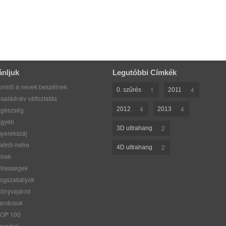
ánljuk
Legutóbbi Címkék
miről a nevek beszélnek
1
4
0. szűrés
2011
saládnév változtatás
4
4
gészség
2012
2013
gyéb
2
3D ultrahang
yerekszáj
étről-hétre
2
4D ultrahang
írek
írességek
ogszabályok
önyvajánló
anácsok
OP 100
rendek