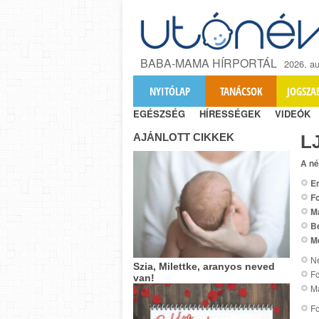
BABA-MAMA HÍRPORTÁL
2026. au
NYITÓLAP
TANÁCSOK
JOGSZA
EGÉSZSÉG
HÍRESSÉGEK
VIDEÓK
AJÁNLOTT CIKKEK
L
A né
Er
Fo
M
B
M
Ne
Szia, Milettke, aranyos neved
Fo
van!
Ma
Fo