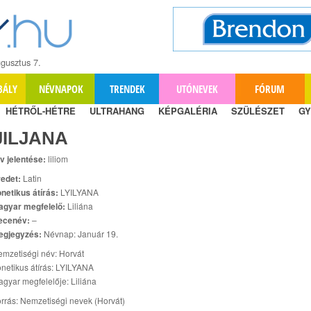
gusztus 7.
BÁLY
NÉVNAPOK
TRENDEK
UTÓNEVEK
FÓRUM
HÉTRŐL-HÉTRE
ULTRAHANG
KÉPGALÉRIA
SZÜLÉSZET
GY
JILJANA
v jelentése:
liliom
edet:
Latin
netikus átírás:
LYILYANA
agyar megfelelő:
Liliána
ecenév:
–
egjegyzés:
Névnap: Január 19.
mzetiségi név: Horvát
netikus átírás: LYILYANA
gyar megfelelője: Liliána
rrás: Nemzetiségi nevek (Horvát)