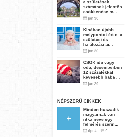
a születések
számának jelentős
csökkenése m...
jan 30
Kínában újabb
mélypontot ért el a
születési és
halálozási ar...
jan 30
CSOK ide vagy
oda, decemberben
12 százalékkal
kevesebb baba ...
jan 29
NÉPSZERŰ CIKKEK
Minden huszadik
magyarnak van
ritka neve egy
felmérés szerin...
ápr 4
0