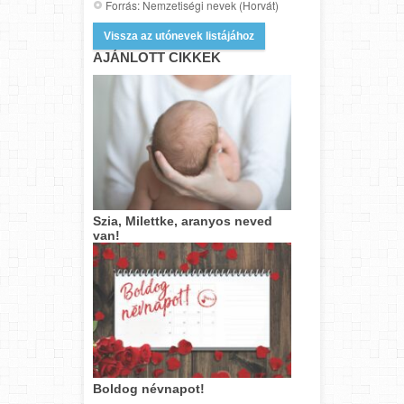
Forrás: Nemzetiségi nevek (Horvát)
Vissza az utónevek listájához
AJÁNLOTT CIKKEK
Szia, Milettke, aranyos neved
van!
Boldog névnapot!