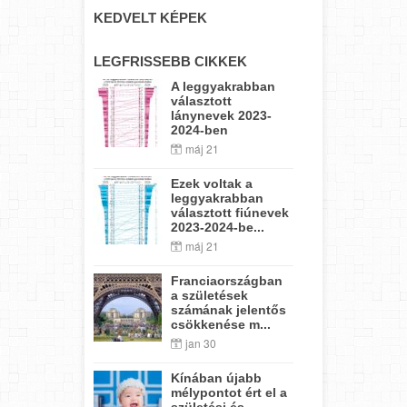
KEDVELT KÉPEK
LEGFRISSEBB CIKKEK
A leggyakrabban
választott
lánynevek 2023-
2024-ben
máj 21
Ezek voltak a
leggyakrabban
választott fiúnevek
2023-2024-be...
máj 21
Franciaországban
a születések
számának jelentős
csökkenése m...
jan 30
Kínában újabb
mélypontot ért el a
születési és