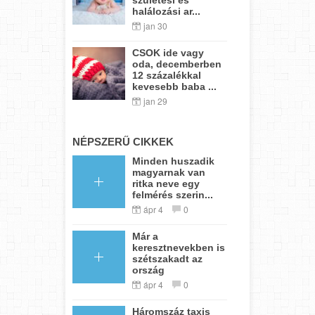
halálozási ar...
jan 30
CSOK ide vagy
oda, decemberben
12 százalékkal
kevesebb baba ...
jan 29
NÉPSZERŰ CIKKEK
Minden huszadik
magyarnak van
ritka neve egy
felmérés szerin...
ápr 4
0
Már a
keresztnevekben is
szétszakadt az
ország
ápr 4
0
Háromszáz taxis