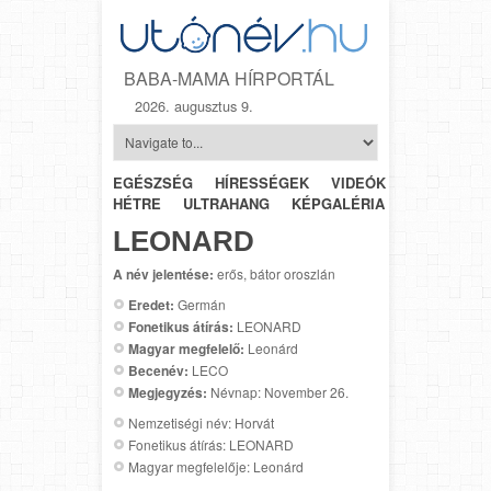
BABA-MAMA HÍRPORTÁL
2026. augusztus 9.
EGÉSZSÉG
HÍRESSÉGEK
VIDEÓK
HÉTRŐL-
HÉTRE
ULTRAHANG
KÉPGALÉRIA
SZÜLÉSZET
LEONARD
A név jelentése:
erős, bátor oroszlán
Eredet:
Germán
Fonetikus átírás:
LEONARD
Magyar megfelelő:
Leonárd
Becenév:
LECO
Megjegyzés:
Névnap: November 26.
Nemzetiségi név: Horvát
Fonetikus átírás: LEONARD
Magyar megfelelője: Leonárd