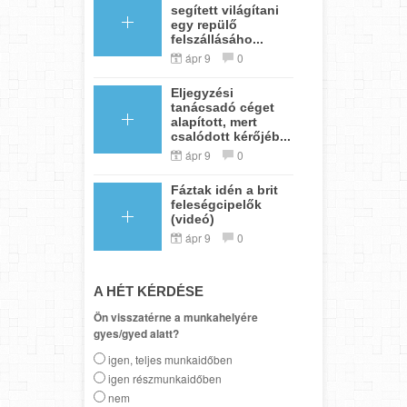
segített világítani
egy repülő
felszállásáho...
ápr 9
0
Eljegyzési
tanácsadó céget
alapított, mert
csalódott kérőjéb...
ápr 9
0
Fáztak idén a brit
feleségcipelők
(videó)
ápr 9
0
A HÉT KÉRDÉSE
Ön visszatérne a munkahelyére
gyes/gyed alatt?
igen, teljes munkaidőben
igen részmunkaidőben
nem