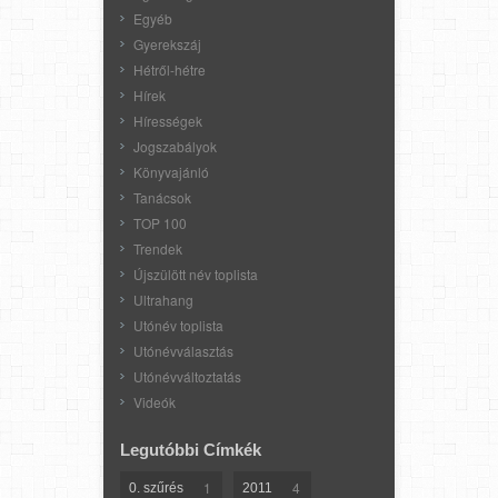
Egyéb
Gyerekszáj
Hétről-hétre
Hírek
Hírességek
Jogszabályok
Könyvajánló
Tanácsok
TOP 100
Trendek
Újszülött név toplista
Ultrahang
Utónév toplista
Utónévválasztás
Utónévváltoztatás
Videók
Legutóbbi Címkék
1
4
0. szűrés
2011