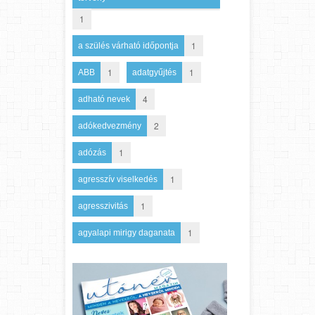
1
1
a szülés várható időpontja
1
1
ABB
adatgyűjtés
4
adható nevek
2
adókedvezmény
1
adózás
1
agresszív viselkedés
1
agresszivitás
1
agyalapi mirigy daganata