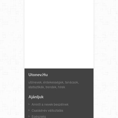
Utonev.hu
utónevek, érdekességek, tanácsok,
statisztikák, trendek, hírek
Ajánljuk
Amiről a nevek beszélnek
Családnév változtatás
Egészség