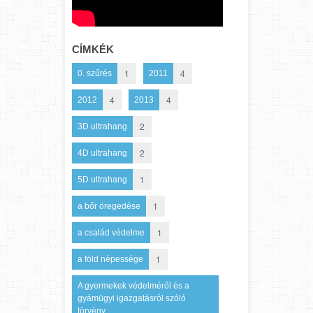
CÍMKÉK
1
4
0. szűrés
2011
4
4
2012
2013
2
3D ultrahang
2
4D ultrahang
1
5D ultrahang
1
a bőr öregedése
1
a család védelme
1
a föld népessége
A gyermekek védelméről és a
gyámügyi igazgatásról szóló
törvény