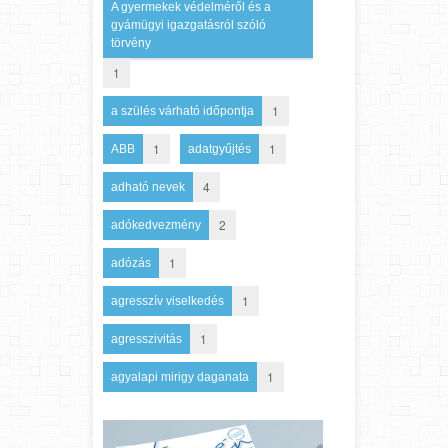
A gyermekek védelméről és a
gyámügyi igazgatásról szóló
törvény
1
1
a szülés várható időpontja
1
1
ABB
adatgyűjtés
4
adható nevek
2
adókedvezmény
1
adózás
1
agresszív viselkedés
1
agresszivitás
1
agyalapi mirigy daganata