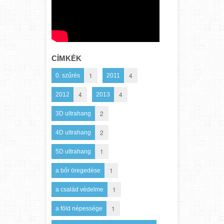
CÍMKÉK
1
4
0. szűrés
2011
4
4
2012
2013
2
3D ultrahang
2
4D ultrahang
1
5D ultrahang
1
a bőr öregedése
1
a család védelme
1
a föld népessége