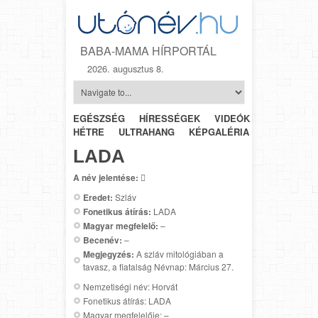
BABA-MAMA HÍRPORTÁL
2026. augusztus 8.
EGÉSZSÉG
HÍRESSÉGEK
VIDEÓK
HÉTRŐL-
HÉTRE
ULTRAHANG
KÉPGALÉRIA
SZÜLÉSZET
LADA
A név jelentése:

Eredet:
Szláv
Fonetikus átírás:
LADA
Magyar megfelelő:
–
Becenév:
–
Megjegyzés:
A szláv mitológiában a
tavasz, a fiatalság Névnap: Március 27.
Nemzetiségi név: Horvát
Fonetikus átírás: LADA
Magyar megfelelője: –