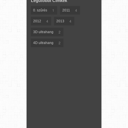
Legutóbbi Címkék
1
4
0. szűrés
2011
4
4
2012
2013
2
3D ultrahang
2
4D ultrahang