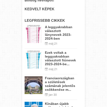
Boldog névnapot!
KEDVELT KÉPEK
LEGFRISSEBB CIKKEK
A leggyakrabban
választott
lánynevek 2023-
2024-ben
máj 21
Ezek voltak a
leggyakrabban
választott fiúnevek
2023-2024-be...
máj 21
Franciaországban
a születések
számának jelentős
csökkenése m...
jan 30
Kínában újabb