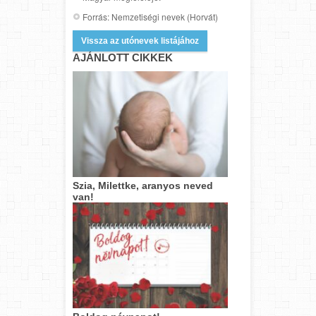
Forrás: Nemzetiségi nevek (Horvát)
Vissza az utónevek listájához
AJÁNLOTT CIKKEK
Szia, Milettke, aranyos neved
van!