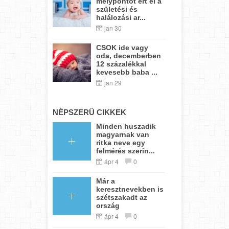
mélypontot ért el a
születési és
halálozási ar...
jan 30
CSOK ide vagy
oda, decemberben
12 százalékkal
kevesebb baba ...
jan 29
NÉPSZERŰ CIKKEK
Minden huszadik
magyarnak van
ritka neve egy
felmérés szerin...
ápr 4
0
Már a
keresztnevekben is
szétszakadt az
ország
ápr 4
0