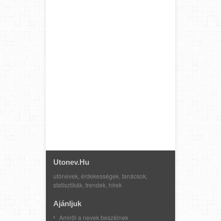
Utonev.hu
utónevek, érdekességek, tanácsok,
statisztikák, trendek, hírek
Ajánljuk
Amiről a nevek beszélnek