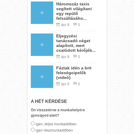
Háromszáz taxis
segített világítani
egy repülő
felszállásáho...
ápr 9
0
Eljegyzési
tanácsadó céget
alapított, mert
csalódott kérőjéb...
ápr 9
0
Fáztak idén a brit
feleségcipelők
(videó)
ápr 9
0
A HÉT KÉRDÉSE
Ön visszatérne a munkahelyére
gyes/gyed alatt?
igen, teljes munkaidőben
igen részmunkaidőben