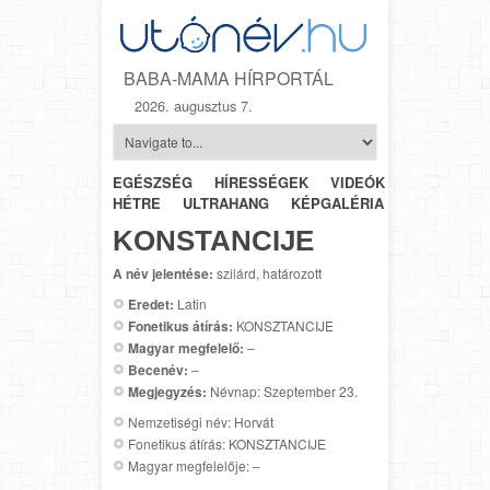
BABA-MAMA HÍRPORTÁL
2026. augusztus 7.
EGÉSZSÉG
HÍRESSÉGEK
VIDEÓK
HÉTRŐL-
HÉTRE
ULTRAHANG
KÉPGALÉRIA
SZÜLÉSZET
KONSTANCIJE
A név jelentése:
szilárd, határozott
Eredet:
Latin
Fonetikus átírás:
KONSZTANCIJE
Magyar megfelelő:
–
Becenév:
–
Megjegyzés:
Névnap: Szeptember 23.
Nemzetiségi név: Horvát
Fonetikus átírás: KONSZTANCIJE
Magyar megfelelője: –