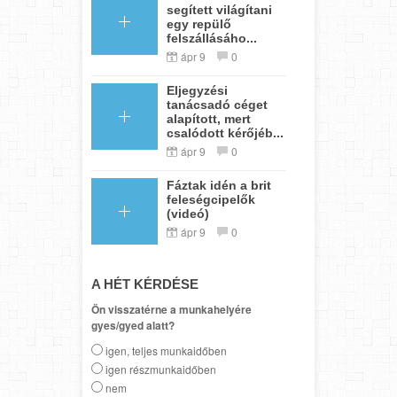
segített világítani
egy repülő
felszállásáho...
ápr 9
0
Eljegyzési
tanácsadó céget
alapított, mert
csalódott kérőjéb...
ápr 9
0
Fáztak idén a brit
feleségcipelők
(videó)
ápr 9
0
A HÉT KÉRDÉSE
Ön visszatérne a munkahelyére
gyes/gyed alatt?
igen, teljes munkaidőben
igen részmunkaidőben
nem