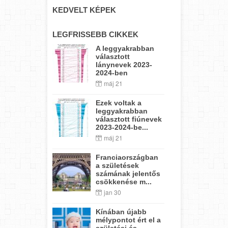
KEDVELT KÉPEK
LEGFRISSEBB CIKKEK
A leggyakrabban
választott
lánynevek 2023-
2024-ben
máj 21
Ezek voltak a
leggyakrabban
választott fiúnevek
2023-2024-be...
máj 21
Franciaországban
a születések
számának jelentős
csökkenése m...
jan 30
Kínában újabb
mélypontot ért el a
születési és