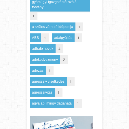
gyámügyi igazgatásról szóló
törvény
1
1
a szülés várható időpontja
1
1
ABB
adatgyűjtés
4
adható nevek
2
adókedvezmény
1
adózás
1
agresszív viselkedés
1
agresszivitás
1
agyalapi mirigy daganata