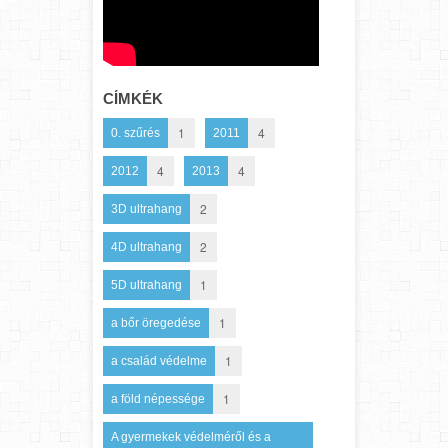
CÍMKÉK
1
4
0. szűrés
2011
4
4
2012
2013
2
3D ultrahang
2
4D ultrahang
1
5D ultrahang
1
a bőr öregedése
1
a család védelme
1
a föld népessége
A gyermekek védelméről és a