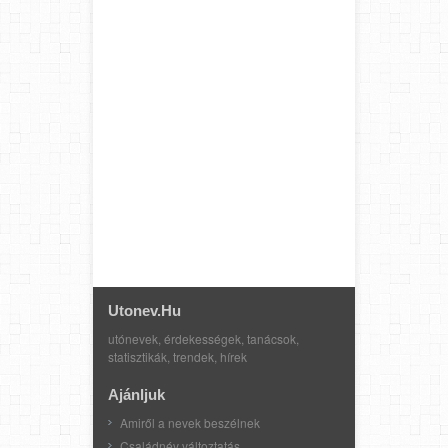
Utonev.hu
utónevek, érdekességek, tanácsok,
statisztikák, trendek, hírek
Ajánljuk
Amiről a nevek beszélnek
Családnév változtatás