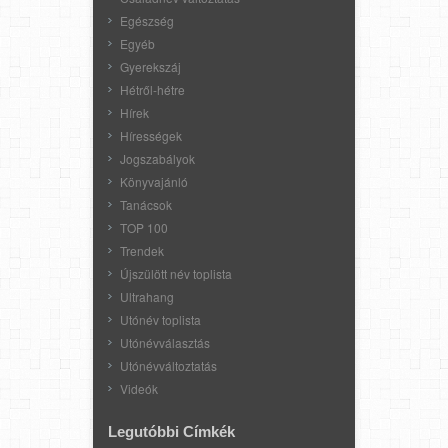
Egészség
Egyéb
Gyerekszáj
Hétről-hétre
Hírek
Hírességek
Jogszabályok
Könyvajánló
Tanácsok
TOP 100
Trendek
Újszülött név toplista
Ultrahang
Utónév toplista
Utónévválasztás
Utónévváltoztatás
Videók
Legutóbbi Címkék