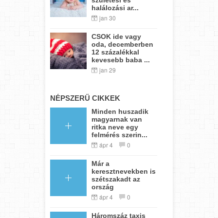
halálozási ar...
jan 30
CSOK ide vagy
oda, decemberben
12 százalékkal
kevesebb baba ...
jan 29
NÉPSZERŰ CIKKEK
Minden huszadik
magyarnak van
ritka neve egy
felmérés szerin...
ápr 4
0
Már a
keresztnevekben is
szétszakadt az
ország
ápr 4
0
Háromszáz taxis