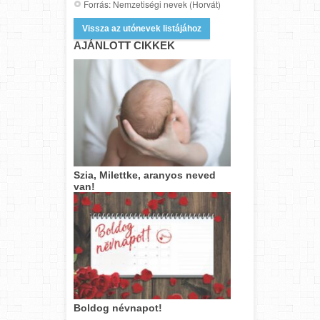
Forrás: Nemzetiségi nevek (Horvát)
Vissza az utónevek listájához
AJÁNLOTT CIKKEK
Szia, Milettke, aranyos neved
van!
Boldog névnapot!