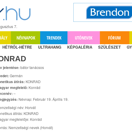
gusztus 7.
BÁLY
NÉVNAPOK
TRENDEK
UTÓNEVEK
FÓRUM
HÉTRŐL-HÉTRE
ULTRAHANG
KÉPGALÉRIA
SZÜLÉSZET
GY
ONRAD
v jelentése:
bátor tanácsos
edet:
Germán
netikus átírás:
KONRAD
agyar megfelelő:
Konrád
ecenév:
–
egjegyzés:
Névnap: Február 19. Április 19.
mzetiségi név: Horvát
netikus átírás: KONRAD
gyar megfelelője: Konrád
rrás: Nemzetiségi nevek (Horvát)