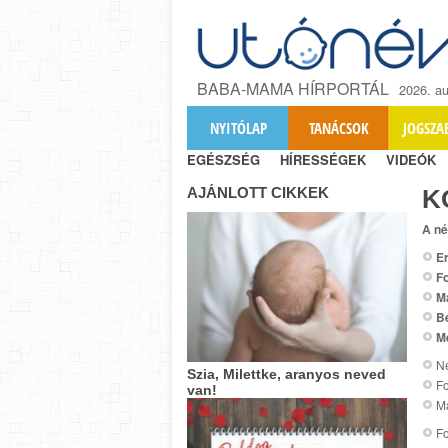
BABA-MAMA HÍRPORTÁL
2026. au
NYITÓLAP
TANÁCSOK
JOGSZA
EGÉSZSÉG
HÍRESSÉGEK
VIDEÓK
AJÁNLOTT CIKKEK
K
A né
Er
Fo
M
B
M
Ne
Szia, Milettke, aranyos neved
Fo
van!
Ma
Fo