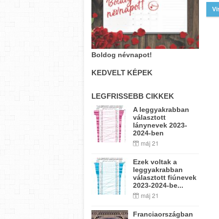
Vi
Boldog névnapot!
KEDVELT KÉPEK
LEGFRISSEBB CIKKEK
A leggyakrabban
választott
lánynevek 2023-
2024-ben
máj 21
Ezek voltak a
leggyakrabban
választott fiúnevek
2023-2024-be...
máj 21
Franciaországban