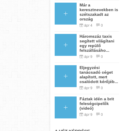
Már a
keresztnevekben is
szétszakadt az
ország
ápr 4
0
Háromszáz taxis
segített világítani
egy repülő
felszállásáho...
ápr 9
0
Eljegyzési
tanácsadó céget
alapított, mert
csalódott kérőjéb...
ápr 9
0
Fáztak idén a brit
feleségcipelők
(videó)
ápr 9
0