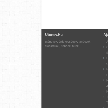
Utonev.hu
Aj
utónevek, érdekességek, tanácsok,
A
statisztikák, trendek, hírek
C
E
E
G
H
H
H
J
K
T
T
T