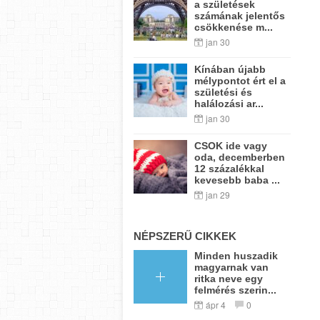
a születések
számának jelentős
csökkenése m...
jan 30
Kínában újabb
mélypontot ért el a
születési és
halálozási ar...
jan 30
CSOK ide vagy
oda, decemberben
12 százalékkal
kevesebb baba ...
jan 29
NÉPSZERŰ CIKKEK
Minden huszadik
magyarnak van
ritka neve egy
felmérés szerin...
ápr 4
0