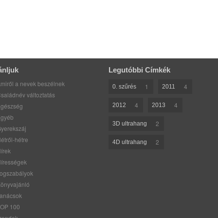
ánljuk
Legutóbbi Címkék
miről a nevek beszélnek
1
4
0. szűrés
2011
saládnév változtatás
4
4
gészség
2012
2013
gyéb
2
3D ultrahang
yerekszáj
étről-hétre
2
4D ultrahang
írek
írességek
ogszabályok
önyvajánló
anácsok
OP 100
rendek