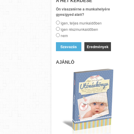
A HÉT KÉRDÉSE
Ön visszatérne a munkahelyére
gyes/gyed alatt?
igen, teljes munkaidőben
igen részmunkaidőben
nem
Eredmények
AJÁNLÓ