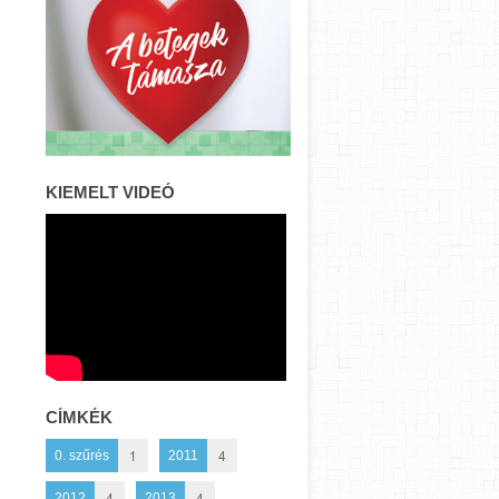
KIEMELT VIDEÓ
CÍMKÉK
1
4
0. szűrés
2011
4
4
2012
2013