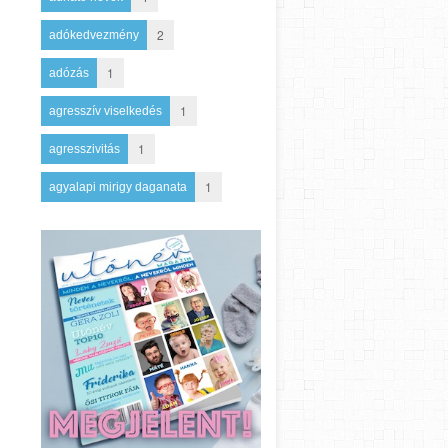
2
adókedvezmény
1
adózás
1
agresszív viselkedés
1
agresszivitás
1
agyalapi mirigy daganata