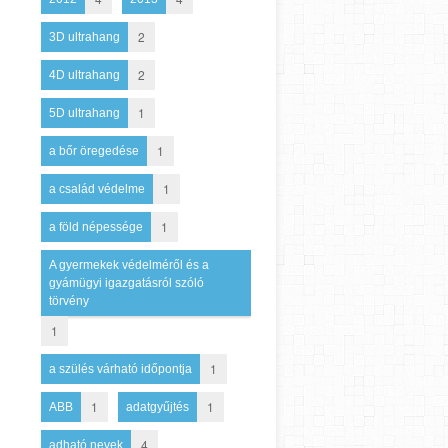
2
3D ultrahang
2
4D ultrahang
1
5D ultrahang
1
a bőr öregedése
1
a család védelme
1
a föld népessége
A gyermekek védelméről és a
gyámügyi igazgatásról szóló
törvény
1
1
a szülés várható időpontja
1
1
ABB
adatgyűjtés
4
adható nevek